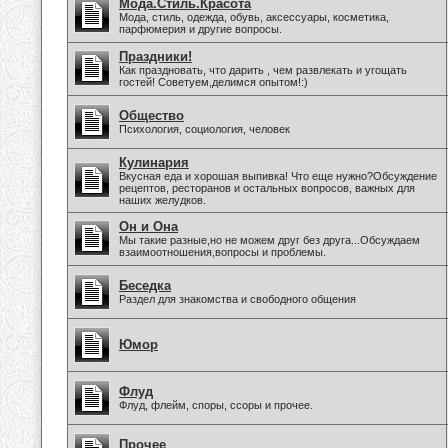
Мода.Стиль.Красота
Мода, стиль, одежда, обувь, аксессуары, косметика,
парфюмерия и другие вопросы.
Праздники!
Как праздновать, что дарить , чем развлекать и угощать
гостей! Советуем,делимся опытом!:)
Общество
Психология, социология, человек
Кулинария
Вкусная еда и хорошая выпивка! Что еще нужно?Обсуждение
рецептов, ресторанов и остальных вопросов, важных для
наших желудков.
Он и Она
Мы такие разные,но не можем друг без друга...Обсуждаем
взаимоотношения,вопросы и проблемы.
Беседка
Раздел для знакомства и свободного общения
Юмор
Флуд
Флуд, флейм, споры, ссоры и прочее.
Прочее