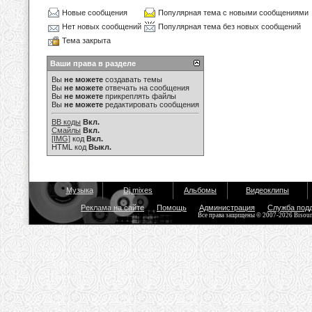
Новые сообщения
Популярная тема с новыми сообщениями
Нет новых сообщений
Популярная тема без новых сообщений
Тема закрыта
Ваши права в разделе
Вы
не можете
создавать темы
Вы
не можете
отвечать на сообщения
Вы
не можете
прикреплять файлы
Вы
не можете
редактировать сообщения
BB коды
Вкл.
Смайлы
Вкл.
[IMG]
код
Вкл.
HTML код
Выкл.
Музыка
Dj mixes
Альбомы
Видеоклипы
Реклама на сайте
Помощь
Администрация
Служба под
Все права защищены © 2007-2026 Bisou