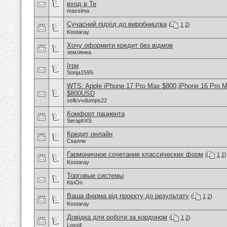
вход в Te
maxsima
Сучасний підхід до виробництва
(
1
2
)
Kostaray
Хочу оформити кредит без відмов
землянка
Ігри
Sonja159S
WTS: Apple iPhone 17 Pro Max $800,iPhone 16 Pro 
$800USD
sellcvvdumps22
Комфорт пациента
SeraphXS
Кредит онлайн
Скалли
Гармоничное сочетание классических форм
(
1
2
)
Kostaray
Торговые системы
KtoOn
Ваша ферма від проєкту до результату
(
1
2
)
Kostaray
Довідка для роботи за кордоном
(
1
2
)
Lossif