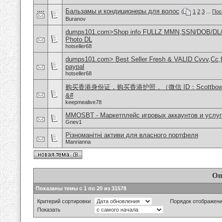
Бальзамы и кондиционеры для волос
(
1
2
3
...
Пос
Buranov
dumps101.com>Shop info FULLZ MMN,SSN/DOB/DL/
Photo DL
hotseller68
dumps101.com> Best Seller Fresh & VALID Cvvv,Cc,f
paypal
hotseller68
购买香港身份证，购买香港护照，（微信 ID：Scottbo
&#
keepmealive78
MMOSBT - Маркетплейс игровых аккаунтов и услуг
Gnev1
Різноманітні активи для власного портфеля
Manrianna
Оп
Показаны темы с 1 по 20 из 31578
Критерий сортировки
Порядок отображен
Показать