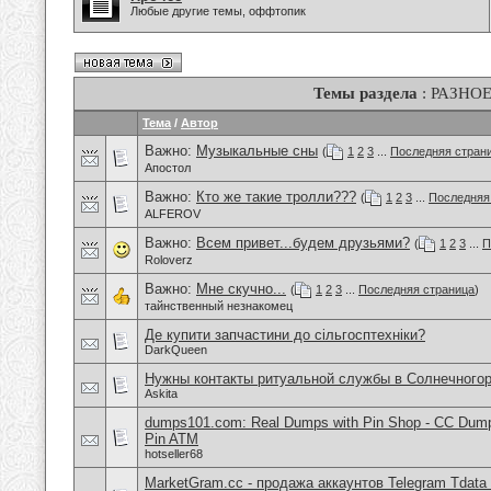
Любые другие темы, оффтопик
Темы раздела
: РАЗНО
Тема
/
Автор
Важно:
Музыкальные сны
(
1
2
3
...
Последняя стран
Апостол
Важно:
Кто же такие тролли???
(
1
2
3
...
Последняя
ALFEROV
Важно:
Всем привет...будем друзьями?
(
1
2
3
...
П
Roloverz
Важно:
Мне скучно...
(
1
2
3
...
Последняя страница
)
тайнственный незнакомец
Де купити запчастини до сільгосптехніки?
DarkQueen
Нужны контакты ритуальной службы в Солнечного
Askita
dumps101.com: Real Dumps with Pin Shop - CC Dum
Pin ATM
hotseller68
MarketGram.cc - продажа аккаунтов Telegram Tdata 