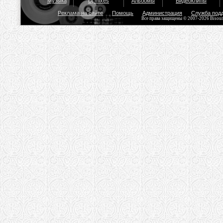
Музыка
Dj mixes
Альбомы
Видеоклипы
Реклама на сайте
Помощь
Администрация
Служба под
Все права защищены © 2007-2026 Bisou