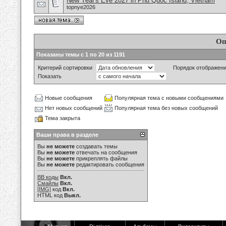
New Year's Eve 2027 in Phu Quoc Island, Vietnam
topnye2026
Оп
Показаны темы с 1 по 20 из 1191
Критерий сортировки
Порядок отображен
Показать
Новые сообщения
Популярная тема с новыми сообщениями
Нет новых сообщений
Популярная тема без новых сообщений
Тема закрыта
Ваши права в разделе
Вы
не можете
создавать темы
Вы
не можете
отвечать на сообщения
Вы
не можете
прикреплять файлы
Вы
не можете
редактировать сообщения
BB коды
Вкл.
Смайлы
Вкл.
[IMG]
код
Вкл.
HTML код
Выкл.