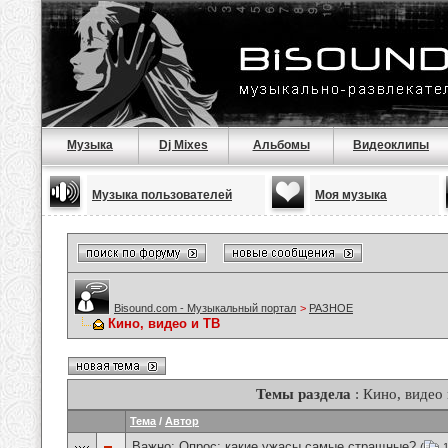
Музыка
Dj Mixes
Альбомы
Видеоклипы
Музыка пользователей
Моя музыка
Bisound.com - Музыкальный портал
>
РАЗНОЕ
Кино, видео и ТВ
Темы раздела
: Кино, видео
Тема
/
Автор
Важно: Опрос:
какие ужасы самые стращные?
(