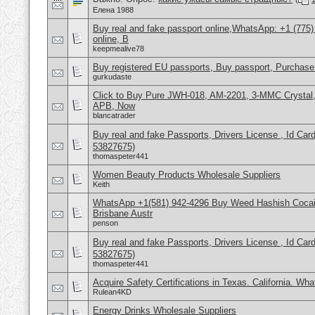
Елена 1988
Buy real and fake passport online,WhatsApp: +1 (775
online, B
keepmealive78
Buy registered EU passports, Buy passport, Purchase 
gurkudaste
Click to Buy Pure JWH-018, AM-2201, 3-MMC Crysta
APB, Now
blancatrader
Buy real and fake Passports, Drivers License , Id
53827675)
thomaspeter441
Women Beauty Products Wholesale Suppliers
Keith
WhatsApp +1(581) 942-4296 Buy Weed Hashish Cocai
Brisbane Austr
penson
Buy real and fake Passports, Drivers License , Id
53827675)
thomaspeter441
Acquire Safety Certifications in Texas. California. Wh
Rulean4KD
Energy Drinks Wholesale Suppliers