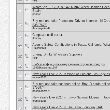
Keith
WhatsApp +1(581) 942-4296 Buy Weed Hashish Cocain
Spain
penson
Buy real and fake Passports, Drivers License , Id
53827675)
thomaspeter441
Современный рынок
Jonnny
Acquire Safety Certifications in Texas. California. Wh
Rulean4KD
Energy Drinks Wholesale Suppliers
Keith
Выбор кофра для квадроцикла под мои поездки
1987Екатерина1987
New Year's Eve 2027 in World of Illusions Los Angele
topnye2026
Buy real and fake passport online, Buy ID cards onli
3756974)
keepmealive78
New Year's Eve 2027 in Tokyo National Museum, Jap
topnye2026
New Year's Eve 2027 in The Dubai Fountain, UAE