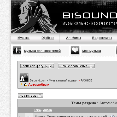
Музыка
Dj Mixes
Альбомы
Видеоклипы
Музыка пользователей
Моя музыка
Bisound.com - Музыкальный портал
>
РАЗНОЕ
Автомобили
Темы раздела
: Автомоби
Тема
/
Автор
Важно:
Представляем своих железных коней .
(