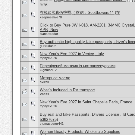
fantjk
在线购买真假护照, ( 微信：Scottbowers44 )在
keepmealive78
Click to Buy Pure JWH-018, AM-2201, 3-MMC Crystal
APB, Now
blancatrader
Buy authentic high-quality fake passports, driver's lic
gurkudaste
New Year's Eve 2027 in Venice, Italy
topnye2026
Перевірений магазин із мотоаксесуарами
Oghmadi12
Моторное масло
axied11
What’s included in RV transport
Vita33
New Year's Eve 2027 in Saint Chapelle Paris, France
topnye2026
Buy real and fake Passports, Drivers License , Id
53827675)
thomaspeter441
Women Beauty Products Wholesale Suppliers