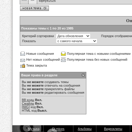
topnye2026
Оп
Показаны темы с 1 по 20 из 1985
Критерий сортировки
Порядок отображен
Показать
Новые сообщения
Популярная тема с новыми сообщениями
Нет новых сообщений
Популярная тема без новых сообщений
Тема закрыта
Ваши права в разделе
Вы
не можете
создавать темы
Вы
не можете
отвечать на сообщения
Вы
не можете
прикреплять файлы
Вы
не можете
редактировать сообщения
BB коды
Вкл.
Смайлы
Вкл.
[IMG]
код
Вкл.
HTML код
Выкл.
Музыка
Dj mixes
Альбомы
Видеоклипы