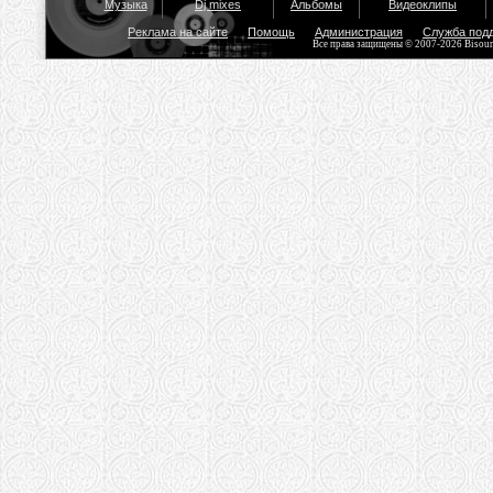
Музыка
Dj mixes
Альбомы
Видеоклипы
Реклама на сайте
Помощь
Администрация
Служба под
Все права защищены © 2007-2026 Bisou