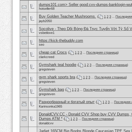
dumps101.com> Seller good:cvv-dumps-banklogin-wutr
hotseller68
Buy Golden Teacher Mushrooms.
(
1
2
3
...
Последняя
jayb2050
Socolive - Theo Dõi Bóng Đá Trực Tuyến Với Tỷ Số 
vsbetlove1
https://kick-thebuddy.com
seo
cheap cat Crocs
(
1
2
3
...
Последняя страница
)
clarkcreed
Gymshark teal hoodie
(
1
2
3
...
Последняя страница
)
gregsteven
gym shark sports bra
(
1
2
3
...
Последняя страница
)
gregsteven
Gymshark bag
(
1
2
3
...
Последняя страница
)
gregsteven
Разнообразный и богатый опыт
(
1
2
3
...
Последняя 
Karinsonka1965
DonaldCVV.CC - Donald CVV Shop buy CVV Dumps, CC
Dumps ATM *
(
1
2
3
...
Последняя страница
)
donaldcvv
Jarliet 165CM Big Boobs Blonde Caucasian TPE Sex 