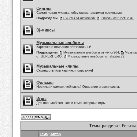
Синглы
Самая новая музыка, обсуждаем, делимся новинками!
Подразделы
:
Синглы от alexbrush
,
Синглы от runet12345
Dj-миксы
Музыкальные альбомы
Картинка и описание обязательны!
Подразделы
:
Музыкальные альбомы от viktor964
,
Музыка
от SUPERHERO
,
Музыкальные альбомы от skitalec72
Музыкальные клипы.
Скриншоты или картинки, описание!
Фильмы
Новинки и самые любимые:) Описание и скриншоты.
Игры
Для псп, моб.тел., кпк и компьютерные игры.
Темы раздела
: Релизы
Тема
/
Автор