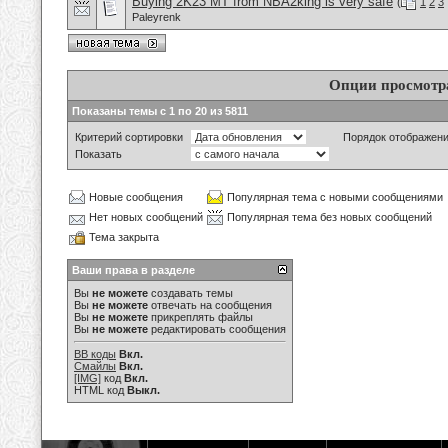
Buying 2K23 MT from NBA2king is very safe
(
1
2
3
Paleyrenk
Опции просмотр
Показаны темы с 1 по 20 из 5811
Критерий сортировки
Порядок отображен
Показать
Новые сообщения
Популярная тема с новыми сообщениями
Нет новых сообщений
Популярная тема без новых сообщений
Тема закрыта
Ваши права в разделе
Вы
не можете
создавать темы
Вы
не можете
отвечать на сообщения
Вы
не можете
прикреплять файлы
Вы
не можете
редактировать сообщения
BB коды
Вкл.
Смайлы
Вкл.
[IMG]
код
Вкл.
HTML код
Выкл.