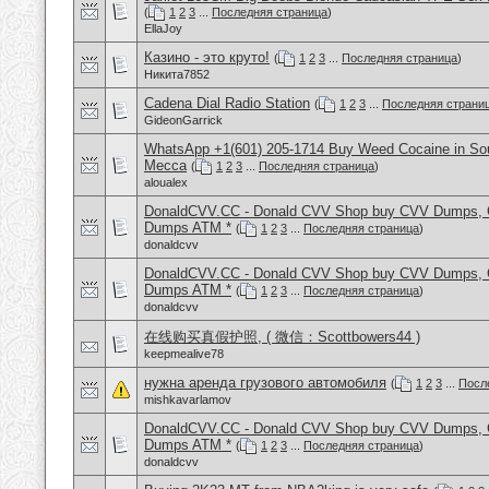
(
1
2
3
...
Последняя страница
)
EllaJoy
Казино - это круто!
(
1
2
3
...
Последняя страница
)
Никита7852
Cadena Dial Radio Station
(
1
2
3
...
Последняя страни
GideonGarrick
WhatsApp +1(601) 205-1714 Buy Weed Cocaine in Sou
Mecca
(
1
2
3
...
Последняя страница
)
aloualex
DonaldCVV.CC - Donald CVV Shop buy CVV Dumps, CC
Dumps ATM *
(
1
2
3
...
Последняя страница
)
donaldcvv
DonaldCVV.CC - Donald CVV Shop buy CVV Dumps, CC
Dumps ATM *
(
1
2
3
...
Последняя страница
)
donaldcvv
在线购买真假护照, ( 微信：Scottbowers44 )
keepmealive78
нужна аренда грузового автомобиля
(
1
2
3
...
Посл
mishkavarlamov
DonaldCVV.CC - Donald CVV Shop buy CVV Dumps, CC
Dumps ATM *
(
1
2
3
...
Последняя страница
)
donaldcvv