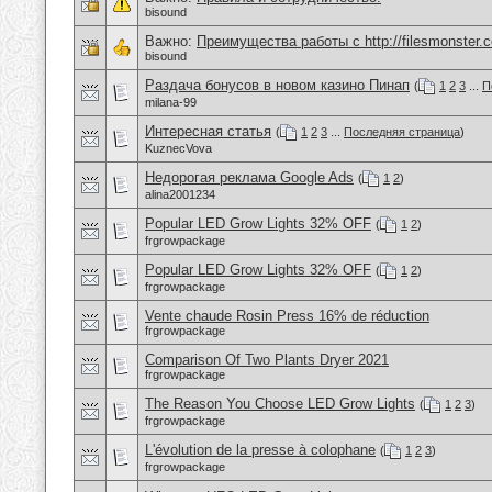
bisound
Важно:
Преимущества работы с http://filesmonster.
bisound
Раздача бонусов в новом казино Пинап
(
1
2
3
...
П
milana-99
Интересная статья
(
1
2
3
...
Последняя страница
)
KuznecVova
Недорогая реклама Google Ads
(
1
2
)
alina2001234
Popular LED Grow Lights 32% OFF
(
1
2
)
frgrowpackage
Popular LED Grow Lights 32% OFF
(
1
2
)
frgrowpackage
Vente chaude Rosin Press 16% de réduction
frgrowpackage
Comparison Of Two Plants Dryer 2021
frgrowpackage
The Reason You Choose LED Grow Lights
(
1
2
3
)
frgrowpackage
L'évolution de la presse à colophane
(
1
2
3
)
frgrowpackage