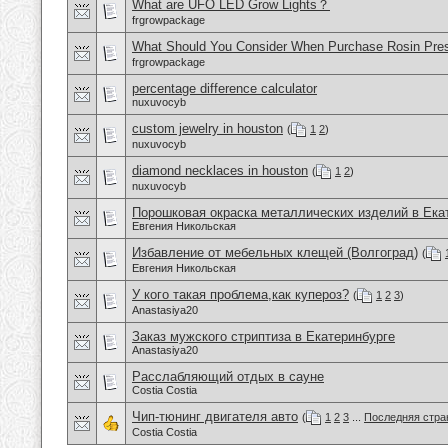
What are UFO LED Grow Lights？
frgrowpackage
What Should You Consider When Purchase Rosin Pre
frgrowpackage
percentage difference calculator
nuxuvocyb
custom jewelry in houston
(
1
2
)
nuxuvocyb
diamond necklaces in houston
(
1
2
)
nuxuvocyb
Порошковая окраска металлических изделий в Ека
Евгения Никольская
Избавление от мебельных клещей (Волгоград)
(
Евгения Никольская
У кого такая проблема,как купероз?
(
1
2
3
)
Anastasiya20
Заказ мужского стриптиза в Екатеринбурге
Anastasiya20
Расслабляющий отдых в сауне
Costia Costia
Чип-тюнинг двигателя авто
(
1
2
3
...
Последняя стра
Costia Costia