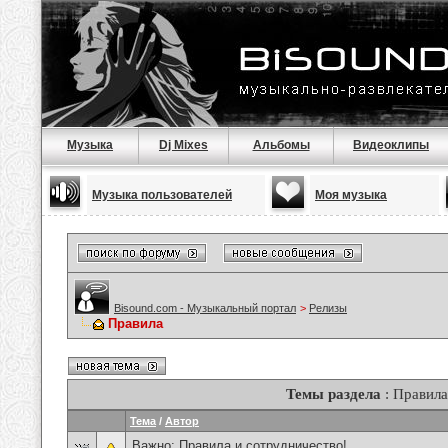
Музыка
Dj Mixes
Альбомы
Видеоклипы
Музыка пользователей
Моя музыка
Bisound.com - Музыкальный портал
>
Релизы
Правила
Темы раздела
: Правила
Тема
/
Автор
Важно:
Правила и сотрудничество!