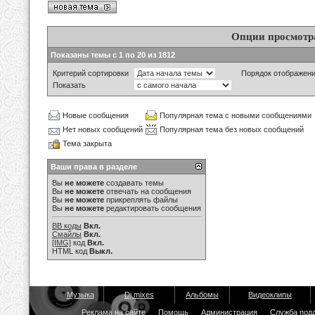
Опции просмотр
Показаны темы с 1 по 20 из 1812
Критерий сортировки
Порядок отображен
Показать
Новые сообщения
Популярная тема с новыми сообщениями
Нет новых сообщений
Популярная тема без новых сообщений
Тема закрыта
Ваши права в разделе
Вы
не можете
создавать темы
Вы
не можете
отвечать на сообщения
Вы
не можете
прикреплять файлы
Вы
не можете
редактировать сообщения
BB коды
Вкл.
Смайлы
Вкл.
[IMG]
код
Вкл.
HTML код
Выкл.
Музыка
Dj mixes
Альбомы
Видеоклипы
Реклама на сайте
Помощь
Администрация
Служба под