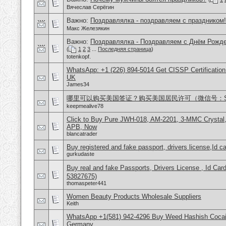
Вячеслав Серёгин
Важно:
Поздравлялка - поздравляем с праздником!
Макс Железякин
Важно:
Поздравлялка - Поздравляем с Днём Рожде
(
1
2
3
...
Последняя страница
)
totenkopf.
WhatsApp: +1 (226) 894-5014​ Get CISSP Certification
UK
James34
哪里可以购买美国签证？购买美国居民许可（微信号：Scott
keepmealive78
Click to Buy Pure JWH-018, AM-2201, 3-MMC Crysta
APB, Now
blancatrader
Buy registered and fake passport, drivers license,Id c
gurkudaste
Buy real and fake Passports, Drivers License , Id
53827675)
thomaspeter441
Women Beauty Products Wholesale Suppliers
Keith
WhatsApp +1(581) 942-4296 Buy Weed Hashish Cocai
Germany