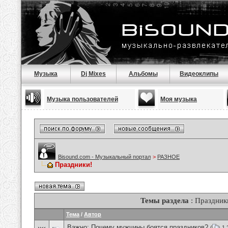
Музыка
Dj Mixes
Альбомы
Видеоклипы
Музыка пользователей
Моя музыка
Bisound.com - Музыкальный портал
>
РАЗНОЕ
Праздники!
Темы раздела
: Праздник
Тема
/
Автор
Важно:
Почему мужчины боятся праздников?
(
1