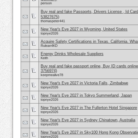
penson
Buy real and fake Passports, Drivers License , Id
53827675)
thomaspeter441
New Year's Eve 2027 in Wyoming, United States
topnye2026
Acquire Safety Certifications in Texas. California. Wh
Rulean4KD
Energy Drinks Wholesale Suppliers
Keith
Buy real and fake passport online, Buy ID cards onli
3756974)
keepmealive78
New Year's Eve 2027 in Victoria Falls, Zimbabwe
topnye2026
New Year's Eve 2027 in Tokyo Summerland, Japan
topnye2026
New Year's Eve 2027 in The Fullerton Hotel Singapore
topnye2026
New Year's Eve 2027 in Sydney Chinatown, Australia
topnye2026
New Year's Eve 2027 in Sky100 Hong Kong Observati
topnye2026