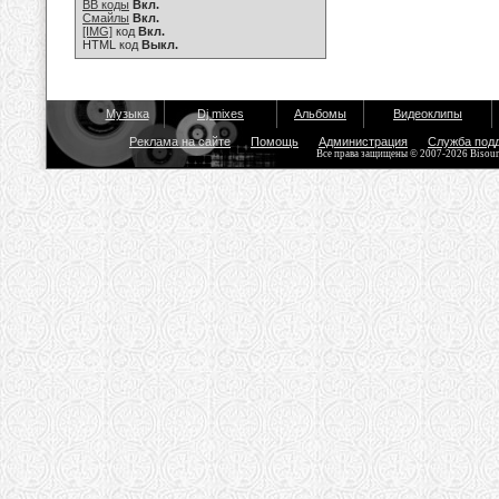
BB коды
Вкл.
Смайлы
Вкл.
[IMG]
код
Вкл.
HTML код
Выкл.
Музыка
Dj mixes
Альбомы
Видеоклипы
Реклама на сайте
Помощь
Администрация
Служба под
Все права защищены © 2007-2026 Bisou