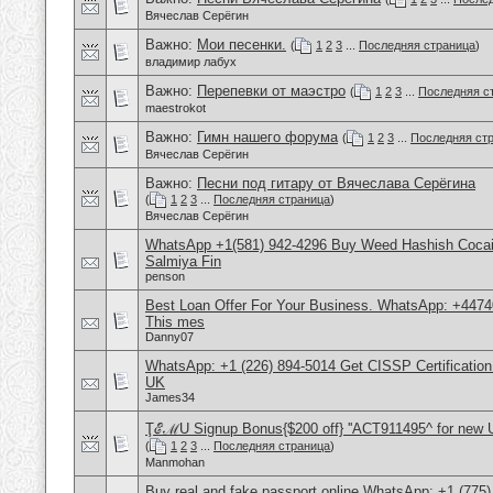
Вячеслав Серёгин
Важно:
Мои песенки.
(
1
2
3
...
Последняя страница
)
владимир лабух
Важно:
Перепевки от маэстро
(
1
2
3
...
Последняя с
maestrokot
Важно:
Гимн нашего форума
(
1
2
3
...
Последняя ст
Вячеслав Серёгин
Важно:
Песни под гитару от Вячеслава Серёгина
(
1
2
3
...
Последняя страница
)
Вячеслав Серёгин
WhatsApp +1(581) 942-4296 Buy Weed Hashish Cocain
Salmiya Fin
penson
Best Loan Offer For Your Business. WhatsApp: +4474
This mes
Danny07
WhatsApp: +1 (226) 894-5014​ Get CISSP Certification
UK
James34
ŢℰℳU Signup Bonus{$200 off} ''ACT911495^ for new 
(
1
2
3
...
Последняя страница
)
Manmohan
Buy real and fake passport online,WhatsApp: +1 (775