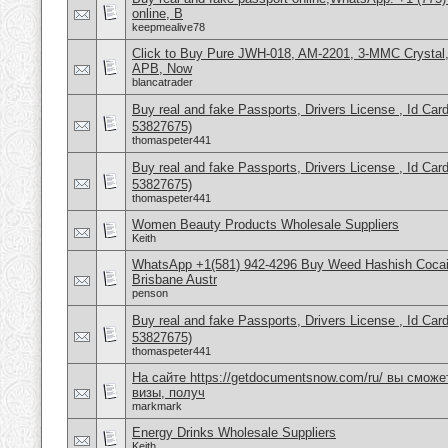
online, B
keepmealive78
Click to Buy Pure JWH-018, AM-2201, 3-MMC Crystal
APB, Now
blancatrader
Buy real and fake Passports, Drivers License , Id
53827675)
thomaspeter441
Buy real and fake Passports, Drivers License , Id
53827675)
thomaspeter441
Women Beauty Products Wholesale Suppliers
Keith
WhatsApp +1(581) 942-4296 Buy Weed Hashish Cocai
Brisbane Austr
penson
Buy real and fake Passports, Drivers License , Id
53827675)
thomaspeter441
На сайте https://getdocumentsnow.com/ru/ вы сможе
визы, получ
markmark
Energy Drinks Wholesale Suppliers
Keith