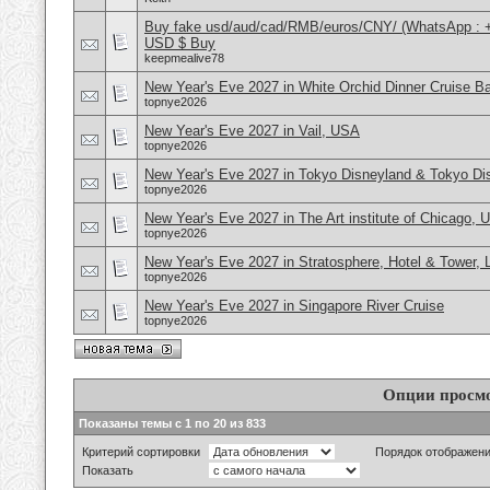
Buy fake usd/aud/cad/RMB/euros/CNY/ (WhatsApp : 
USD $ Buy
keepmealive78
New Year's Eve 2027 in White Orchid Dinner Cruise B
topnye2026
New Year's Eve 2027 in Vail, USA
topnye2026
New Year's Eve 2027 in Tokyo Disneyland & Tokyo D
topnye2026
New Year's Eve 2027 in The Art institute of Chicago,
topnye2026
New Year's Eve 2027 in Stratosphere, Hotel & Tower,
topnye2026
New Year's Eve 2027 in Singapore River Cruise
topnye2026
Опции просм
Показаны темы с 1 по 20 из 833
Критерий сортировки
Порядок отображен
Показать