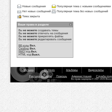
Новые сообщения
Популярная тема с новыми сообщениями
Нет новых сообщений
Популярная тема без новых сообщений
Тема закрыта
Ваши права в разделе
Вы
не можете
создавать темы
Вы
не можете
отвечать на сообщения
Вы
не можете
прикреплять файлы
Вы
не можете
редактировать сообщения
BB коды
Вкл.
Смайлы
Вкл.
[IMG]
код
Вкл.
HTML код
Выкл.
Музыка
Dj mixes
Альбомы
Видеоклипы
Реклама на сайте
Помощь
Администрация
Служба под
Все права защищены © 2007-2026 Bisou