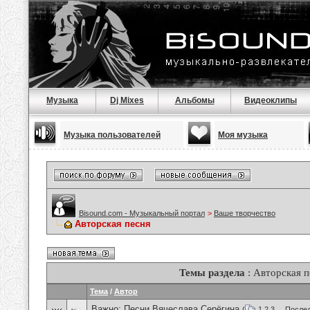
Музыка
Dj Mixes
Альбомы
Видеоклипы
Музыка пользователей
Моя музыка
Bisound.com - Музыкальный портал
>
Ваше творчество
Авторская песня
Темы раздела
: Авторская п
Тема
/
Автор
Важно:
Песни Вячеслава Серёгина
(
1
2
3
...
Послед