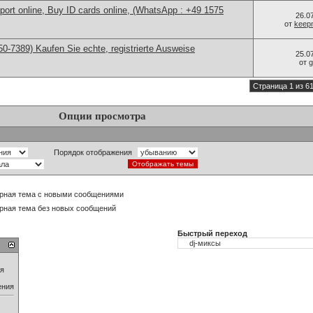
port online, Buy ID cards online, (WhatsApp : +49 1575
26.0
от
keep
0-7389) Kaufen Sie echte, registrierte Ausweise
25.0
от
g
Страница 1 из 6
Опции просмотра
Порядок отображения
рная тема с новыми сообщениями
рная тема без новых сообщений
Быстрый переход
ия
ения