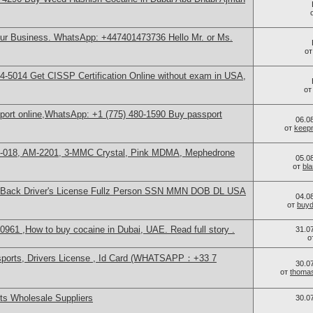
our Business. WhatsApp: +447401473736 Hello Mr. or Ms.
о
-5014​ Get CISSP Certification Online without exam in USA,
о
sport online,WhatsApp: +1 (775) 480-1590 Buy passport
06.0
от
keep
H-018, AM-2201, 3-MMC Crystal, Pink MDMA, Mephedrone
05.0
от
bl
ont+Back Driver's License Fullz Person SSN MMN DOB DL USA
04.0
от
buy
1 ,How to buy cocaine in Dubai, UAE. Read full story .
31.0
о
sports, Drivers License , Id Card (WHATSAPP：+33 7
30.0
от
thoma
s Wholesale Suppliers
30.0