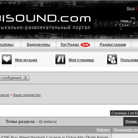
Вход
льбомы
Видеоклипы
Топ Радио
Радиостанции
Моя музыка
Моя страница
Пользов
портал
>
Ваше творчество
Страница 1 из 6
Темы раздела
: dj-миксы
Опции 
Рейтинг
Последнее со
-4296 Buy Weed Hashish Cocaine in Dubai Abu Dhabi Ajman