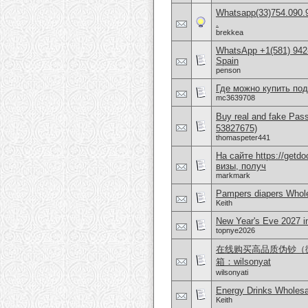
Whatsapp(33)754.090.9
.
brekkea
WhatsApp +1(581) 942-
Spain
penson
Где можно купить по
mc3639708
Buy real and fake Pas
53827675)
thomaspeter441
На сайте https://get
визы, получ
markmark
Pampers diapers Whole
Keith
New Year's Eve 2027 i
topnye2026
在线购买高品质伪钞（微信 
箱：wilsonyat
wilsonyati
Energy Drinks Wholesa
Keith