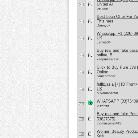
United Ar
penson
Best Loan Offer For Y
This mes
Danny07
WhatsApp: +1 (226) 894
UK
James34
Buy real and fake pas
online, B
keepmealive78
Click to Buy Pure JW
Online
blancatrader
fulllz.asia [+] ID Fr
UK
buydumpsatm
WHATSAPP (33)75409096
brekkea
Buy real and fake Pas
53827675)
thomaspeter441
Women Beauty Product
Keith