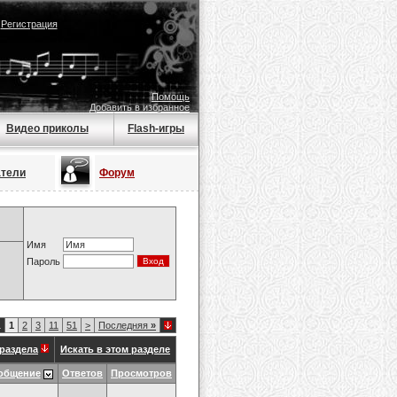
|
Регистрация
Помощь
Добавить в избранное
Видео приколы
Flash-игры
атели
Форум
Имя
Пароль
1
1
2
3
11
51
>
Последняя
»
раздела
Искать в этом разделе
общение
Ответов
Просмотров