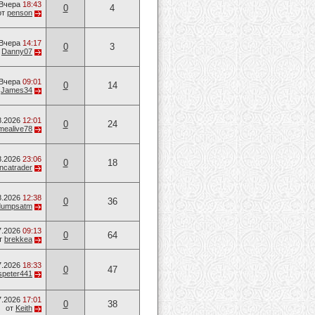
Вчера
18:43
0
4
от
penson
Вчера
14:17
0
3
т
Danny07
Вчера
09:01
0
14
т
James34
8.2026
12:01
0
24
mealive78
8.2026
23:06
0
18
ancatrader
8.2026
12:38
0
36
dumpsatm
7.2026
09:13
0
64
т
brekkea
7.2026
18:33
0
47
speter441
7.2026
17:01
0
38
от
Keith