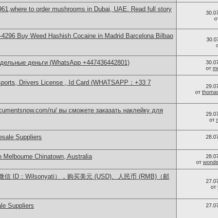
61,where to order mushrooms in Dubai, UAE. Read full story
30.0
о
4296 Buy Weed Hashish Cocaine in Madrid Barcelona Bilbao
30.0
ддельные деньги (WhatsApp +447436442801)
30.0
от
m
sports, Drivers License , Id Card (WHATSAPP：+33 7
29.0
от
thoma
documentsnow.com/ru/ вы сможете заказать наклейку для
29.0
от
sale Suppliers
28.0
n Melbourne Chinatown, Australia
28.0
от
wonder
ID：Wilsonyati），购买美元 (USD)、人民币 (RMB)（邮
27.0
от
le Suppliers
27.0