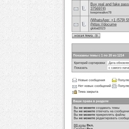
Buy real and fake pass
3756974)
keepmealive78
(WhatsApp: +1 (579) 55
(https://docume
global2023
Показаны темы с 1 по 20 из 1214
Критерий сортировки
Показать
Новые сообщения
Популя
Нет новых сообщений
Популя
Тема закрыта
Ваши права в разделе
Вы
не можете
создавать темы
Вы
не можете
отвечать на сообщен
Вы
не можете
прикреплять файлы
Вы
не можете
редактировать сообщ
BB коды
Вкл.
Смайлы
Вкл.