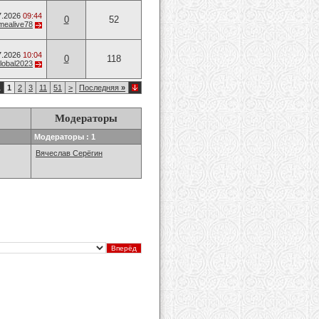
7.2026
09:44
0
52
mealive78
7.2026
10:04
0
118
lobal2023
1
1
2
3
11
51
>
Последняя
»
Модераторы
Модераторы : 1
Вячеслав Серёгин