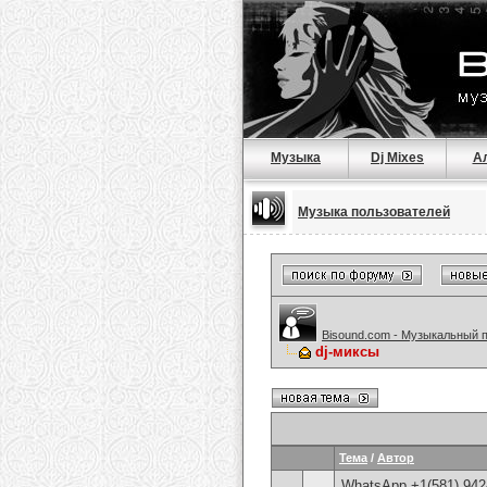
Музыка
Dj Mixes
А
Музыка пользователей
Bisound.com - Музыкальный 
dj-миксы
Тема
/
Автор
WhatsApp +1(581) 942