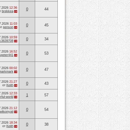
7.2026
12:36
0
44
т
brekkea
7.2026
11:03
0
45
от
penson
7.2026
10:59
0
34
c3639708
7.2026
16:52
0
53
speter441
7.2026
00:02
0
47
markmark
7.2026
21:27
0
43
от
Keith
7.2026
12:33
1
57
ful-world
7.2026
21:12
0
54
wilsonyati
7.2026
18:34
0
38
от
Keith