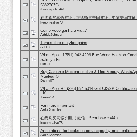
53827675)
thomaspeter441
在线购买真假签证，在线购买美国签证，申请美国签证，微信号
keepmealive78
Como você ganha a vida?
AldrideJohnson
Temps libre et cyber-gains
AnnitaF
WhatsApp +1(581) 942-4296 Buy Weed Hashish Cocain
Salmiya Fin
penson
Buy Caluanie Muelear oxidize & Red Mecury WhatsAp
Muelear O
Danny07
WhatsApp: +1 (226) 894-5014​ Get CISSP Certification
UK
James34
Far more important
AleksShamles
在线购买真假护照, ( 微信：Scottbowers44 )
keepmealive78
Annotations for books on oceanography and seafloor 
AleksShamles