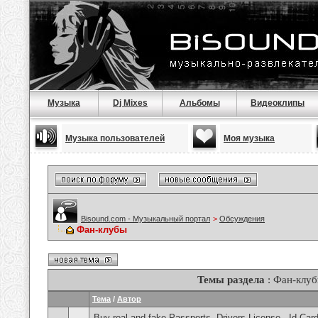
Музыка
Dj Mixes
Альбомы
Видеоклипы
Музыка пользователей
Моя музыка
Bisound.com - Музыкальный портал
>
Обсуждения
Фан-клубы
Темы раздела
: Фан-клу
Тема
/
Автор
Buy real and fake Passports, Drivers License , Id