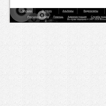
Музыка
Dj mixes
Альбомы
Видеоклипы
Реклама на сайте
Помощь
Администрация
Служба под
Все права защищены © 2007-2026 Bisou