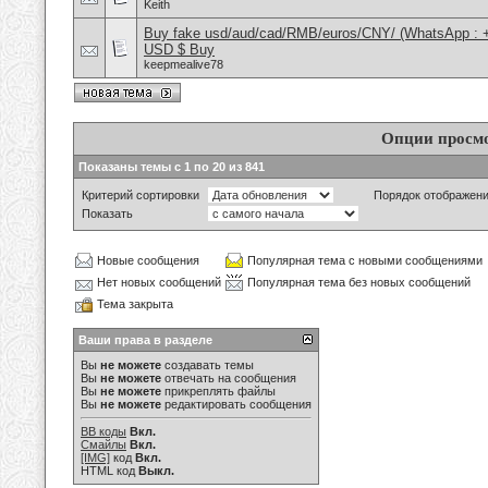
Keith
Buy fake usd/aud/cad/RMB/euros/CNY/ (WhatsApp : 
USD $ Buy
keepmealive78
Опции просм
Показаны темы с 1 по 20 из 841
Критерий сортировки
Порядок отображен
Показать
Новые сообщения
Популярная тема с новыми сообщениями
Нет новых сообщений
Популярная тема без новых сообщений
Тема закрыта
Ваши права в разделе
Вы
не можете
создавать темы
Вы
не можете
отвечать на сообщения
Вы
не можете
прикреплять файлы
Вы
не можете
редактировать сообщения
BB коды
Вкл.
Смайлы
Вкл.
[IMG]
код
Вкл.
HTML код
Выкл.