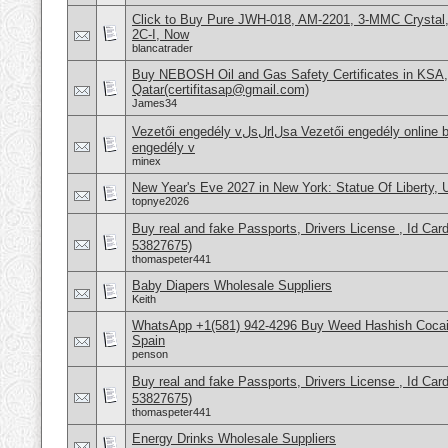
Click to Buy Pure JWH-018, AM-2201, 3-MMC Crysta
2C-I, Now
blancatrader
Buy NEBOSH Oil and Gas Safety Certificates in KSA
Qatar(certifitasap@gmail.com)
James34
Vezetői engedély vلsلrlلsa Vezetői engedély online beszerzése Hajَvezetői
engedély v
minex
New Year's Eve 2027 in New York: Statue Of Liberty,
topnye2026
Buy real and fake Passports, Drivers License , Id
53827675)
thomaspeter441
Baby Diapers Wholesale Suppliers
Keith
WhatsApp +1(581) 942-4296 Buy Weed Hashish Cocain
Spain
penson
Buy real and fake Passports, Drivers License , Id
53827675)
thomaspeter441
Energy Drinks Wholesale Suppliers