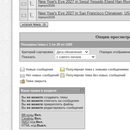
New Year's Eve 2027 in Seoul Yeouido Eland Han Rive
topnye2026
New Year's Eve 2027 in San Francisco Chinatown, U
topnye2026
Опции просмотр
Показаны темы с 1 по 20 из 1265
Критерий сортировки
Порядок отображен
Показать
Новые сообщения
Популярная тема с новыми сообщениями
Нет новых сообщений
Популярная тема без новых сообщений
Тема закрыта
Ваши права в разделе
Вы
не можете
создавать темы
Вы
не можете
отвечать на сообщения
Вы
не можете
прикреплять файлы
Вы
не можете
редактировать сообщения
BB коды
Вкл.
Смайлы
Вкл.
[IMG]
код
Вкл.
HTML код
Выкл.