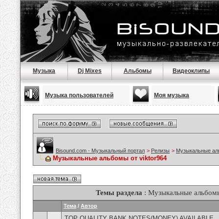
Музыка
Dj Mixes
Альбомы
Видеоклипы
Музыка пользователей
Моя музыка
Bisound.com - Музыкальный портал
>
Релизы
>
Музыкальные а
Музыкальные альбомы от viktor964
Темы раздела
: Музыкальные альбомы
Тема
/
Автор
TOP QUALITY BANK NOTES(MONEY) AVAILABLE