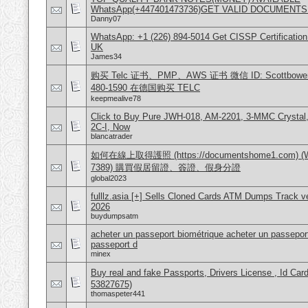
WhatsApp(+447401473736)GET VALID DOCUMENTS
Danny07
WhatsApp: +1 (226) 894-5014​ Get CISSP Certification
UK
James34
购买 Telc 证书、PMP、AWS 证书 微信 ID: Scottbowers44
480-1590 在德国购买 TELC
keepmealive78
Click to Buy Pure JWH-018, AM-2201, 3-MMC Crysta
2C-I, Now
blancatrader
如何在線上取得護照 (https://documentshome1.com) (Wh
7389) 購買假居留證、簽證、假身分證
global2023
fulllz.asia [+] Sells Cloned Cards ATM Dumps Track 
2026
buydumpsatm
acheter un passeport biométrique acheter un passeport
passeport d
minex
Buy real and fake Passports, Drivers License , Id
53827675)
thomaspeter441