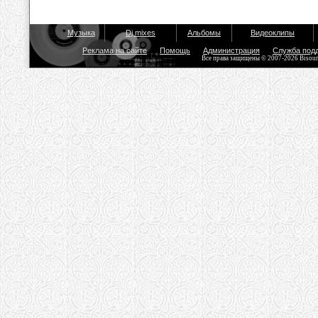
Музыка
Dj mixes
Альбомы
Видеоклипы
Реклама на сайте
Помощь
Администрация
Служба под
Все права защищены © 2007-2026 Bisou