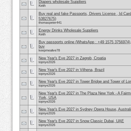
Diapers wholesale Suppliers
Keith
Buy real and fake Passports, Drivers License , Id
53827675)
thomaspeter441
Energy Drinks Wholesale Suppliers
Keith
Buy passports online (WhatsApp : +49 1575 3756974),
buy
keepmealive78
New Year's Eve 2027 in Zagreb, Croatia
topnye2026
New Year's Eve 2027 in Vilhena, Brazil
topnye2026
New Year's Eve 2027 in Tower Bridge and Tower of L
topnye2026
New Year's Eve 2027 in The Plaza New York - A Fair
York, USA
topnye2026
New Year's Eve 2027 in Sydney Opera House, Austral
topnye2026
New Year's Eve 2027 in Snow Classic Dubai, UAE
topnye2026