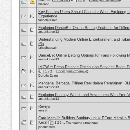
bisound
Key Factors Users Should Consider When Exploring th
Experience
fahadhussain
Exploring DanceBet Online Betting Features for Differe
ansarikafeel13
Understanding Modern Online Entertainment and Taking
Pla
fahadhussain
DanceBet Online Betting Options for Fans Following M
ansarikafeel13
IMCWire Press Release Distribution Services Boost D
(
1
2
3
...
Последняя страница
)
DorothyEvans
Mengenal Berbagai Pilihan Reel dalam Permainan IBL
ansarikafeel13
Exploring Fantasy Worlds and Adventures With Free 
ansarikafeel13
Reviyo
aaliyan
Cara Memilih Builders Bunbury untuk PCara Memilih B
Kecil
(
1
2
3
...
Последняя страница
)
joheme7691