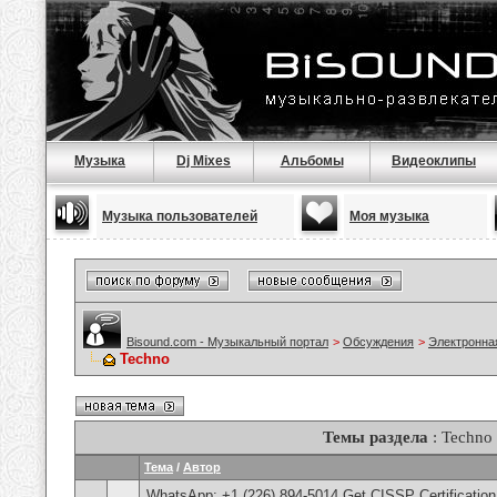
Музыка
Dj Mixes
Альбомы
Видеоклипы
Музыка пользователей
Моя музыка
Bisound.com - Музыкальный портал
>
Обсуждения
>
Электронна
Techno
Темы раздела
: Techno
Тема
/
Автор
WhatsApp: +1 (226) 894-5014​ Get CISSP Certification