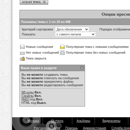
Опции просм
Показаны темы с 1 по 20 из 498
Критерий сортировки
Порядок отображен
Показать
Новые сообщения
Популярная тема с новыми сообщениями
Нет новых сообщений
Популярная тема без новых сообщений
Тема закрыта
Ваши права в разделе
Вы
не можете
создавать темы
Вы
не можете
отвечать на сообщения
Вы
не можете
прикреплять файлы
Вы
не можете
редактировать сообщения
BB коды
Вкл.
Смайлы
Вкл.
[IMG]
код
Вкл.
HTML код
Выкл.
Музыка
Dj mixes
Альбомы
Видеоклипы
Реклама на сайте
Помощь
Администрация
Служба под