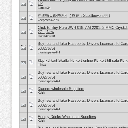
UK
James34
在线购买真假护照, ( 微信：Scottbowers44 )
keepmealive78
Click to Buy Pure JWH-018, AM-2201, 3-MMC Crysta
2C-I, Now
blancatrader
Buy real and fake Passports, Drivers License , Id
53827675)
thomaspeter441
Kِp kِrkort Skaffa kِrkort online Kِrkort till salu Kِr
minex
Buy real and fake Passports, Drivers License , Id
53827675)
thomaspeter441
Diapers wholesale Suppliers
Keith
Buy real and fake Passports, Drivers License , Id
53827675)
thomaspeter441
Energy Drinks Wholesale Suppliers
Keith