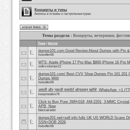
Концерты и туры
Анонсы и отзывы о гастрольныхтурах
Темы раздела
: Концерты, вечеринки, фестив
Тема
/
Автор
dumps101.com:Good Review About Dumps with Pin & 
hotseller68
WTS: Apple iPhone 17 Pro Max $800,iPhone 16 Pro 
sellcvvdumps22
dumps101.com/ Best CVV Shop Dumps Pin 101.201 Onl
Dumps With
hotseller68
असली और नकली पासपोर्ट ऑनलाइन खरीदें, WhatsApp: +1 (77
keepmealive78
Click to Buy Pure JWH-018, AM-2201, 3-MMC Crystal
APB, Now
blancatrader
dumps201.net>sell info fullz UK US WORLD Scans Dri
SSN+DOB 2026
hotseller68