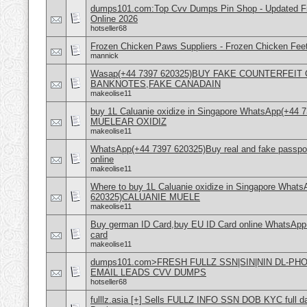
dumps101.com:Top Cvv Dumps Pin Shop - Updated Fre
Online 2026
hotseller68
Frozen Chicken Paws Suppliers - Frozen Chicken Feet
mannick
Wasap(+44 7397 620325)BUY FAKE COUNTERFEI
BANKNOTES,FAKE CANADAIN
makeolise11
buy 1L Caluanie oxidize in Singapore WhatsApp(+44
MUELEAR OXIDIZ
makeolise11
WhatsApp(+44 7397 620325)Buy real and fake passpor
online
makeolise11
Where to buy 1L Caluanie oxidize in Singapore What
620325)CALUANIE MUELE
makeolise11
Buy german ID Card,buy EU ID Card online WhatsApp
card
makeolise11
dumps101.com>FRESH FULLZ SSN|SIN|NIN DL-P
EMAIL LEADS CVV DUMPS
hotseller68
fulllz.asia [+] Sells FULLZ INFO SSN DOB KYC full da