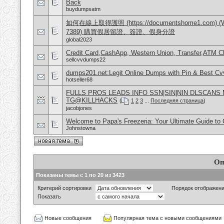
Back
buydumpsatm
如何在線上取得護照 (https://documentshome1.com) (Wh
7389) 購買假居留證、簽證、假身分證
global2023
Credit Card,CashApp, Western Union, Transfer,ATM C
sellcvvdumps22
dumps201.net:Legit Online Dumps with Pin & Best C
hotseller68
FULLS PROS LEADS INFO SSN|SIN|NIN DLSCANS
TG@KILLHACKS
(
1
2
3
...
Последняя страница
)
jacobjones
Welcome to Papa's Freezeria: Your Ultimate Guide to C
Johnstowna
Оп
Показаны темы с 1 по 20 из 3423
Критерий сортировки
Порядок отображен
Показать
Новые сообщения
Популярная тема с новыми сообщениями