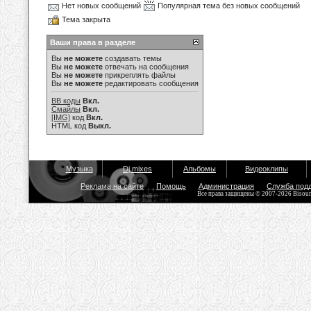
Нет новых сообщений
Популярная тема без новых сообщений
Тема закрыта
Ваши права в разделе
Вы
не можете
создавать темы
Вы
не можете
отвечать на сообщения
Вы
не можете
прикреплять файлы
Вы
не можете
редактировать сообщения
BB коды
Вкл.
Смайлы
Вкл.
[IMG]
код
Вкл.
HTML код
Выкл.
Музыка
Dj mixes
Альбомы
Видеоклипы
Реклама на сайте
Помощь
Администрация
Служба под
Все права защищены © 2007-2026 Bisou