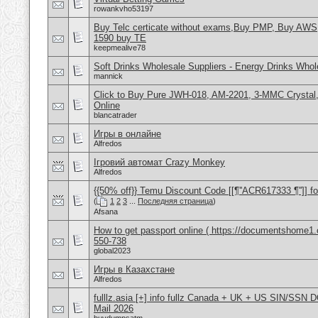
rowankvho53197
Buy Telc certicate without exams,Buy PMP, Buy AWS
1590 buy TE
keepmealive78
Soft Drinks Wholesale Suppliers - Energy Drinks Whol
mannick
Click to Buy Pure JWH-018, AM-2201, 3-MMC Crysta
Online
blancatrader
Игры в онлайне
Alfredos
Ігровий автомат Crazy Monkey
Alfredos
{{50% off}} Temu Discount Code [[¶''ACR617333 ¶'']] fo
(
1
2
3
...
Последняя страница
)
Afsana
How to get passport online ( https://documentshome1.
550-738
global2023
Игры в Казахстане
Alfredos
fulllz.asia [+] info fullz Canada + UK + US SIN/S
Mail 2026