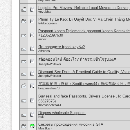
buydumpsatm
Logistic Pro Movers: Reliable Local Movers in Denver
yoyokhan
Phỏm Tỷ Lệ Kèo: Bí Quyết Đọc Vị Và Chiến Thắng Mọ
tylekeogreen
Paspoort kopen Diplomatiek paspoort kopen Kontakti
+12362397630
minex
Які порадите ігрові клуби?
Alfredos
สล็อตออนไลน์ คืออะไร? ทำความเข้าใจรูปแ&#
JosephWhitaker
Discount Sex Dolls: A Practical Guide to Quality, Val
JosephWhitaker
买真假护照（微信：Scottbowers44）购买驾驶执
keepmealive78
Buy real and fake Passports, Drivers License , Id
53827675)
thomaspeter441
Diapers wholesale Suppliers
Keith
Секреты прохождения миссий в GTA
Muz1kant