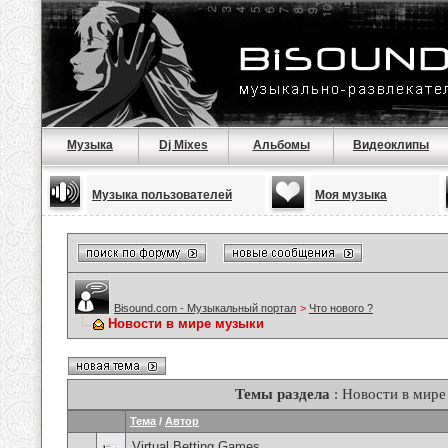
Музыка
Dj Mixes
Альбомы
Видеоклипы
Музыка пользователей
Моя музыка
Bisound.com - Музыкальный портал
>
Что нового ?
Новости в мире музыки
Темы раздела
: Новости в мире
Тема
/
Автор
Virtual Betting Games