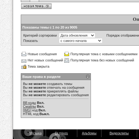
Оп
Показаны темы с 1 по 20 из 9005
Критерий сортировки
Порядок отображен
Показать
Новые сообщения
Популярная тема с новыми сообщениями
Нет новых сообщений
Популярная тема без новых сообщений
Тема закрыта
Ваши права в разделе
Вы
не можете
создавать темы
Вы
не можете
отвечать на сообщения
Вы
не можете
прикреплять файлы
Вы
не можете
редактировать сообщения
BB коды
Вкл.
Смайлы
Вкл.
[IMG]
код
Вкл.
HTML код
Выкл.
Музыка
Dj mixes
Альбомы
Видеоклипы