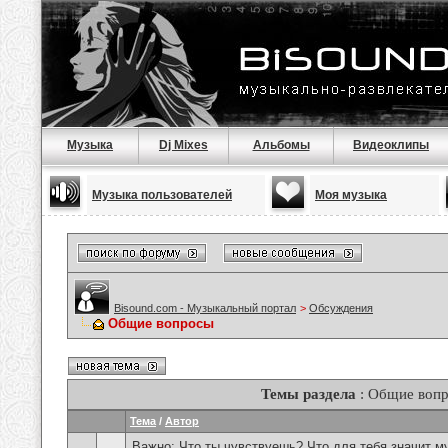
Музыка
Dj Mixes
Альбомы
Видеоклипы
Музыка пользователей
Моя музыка
Bisound.com - Музыкальный портал
>
Обсуждения
Общие вопросы
Темы раздела
: Общие воп
Тема
/
Автор
Важно:
Что ты чувствуешь? Что для тебя значит м