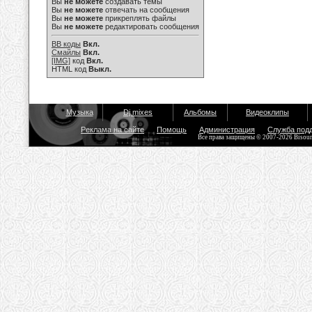
Вы
не можете
создавать темы
Вы
не можете
отвечать на сообщения
Вы
не можете
прикреплять файлы
Вы
не можете
редактировать сообщения
BB коды
Вкл.
Смайлы
Вкл.
[IMG]
код
Вкл.
HTML код
Выкл.
Музыка
Dj mixes
Альбомы
Видеоклипы
Реклама на сайте
Помощь
Администрация
Служба под
Все права защищены © 2007-2026 Bisou