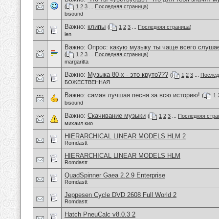
(
1
2
3
...
Последняя страница
)
bisound
Важно:
клипы
(
1
2
3
...
Последняя страница
)
len
Важно: Опрос:
какую музыку ты чаще всего слуша
(
1
2
3
...
Последняя страница
)
margaritta
Важно:
Музыка 80-х - это круто???
(
1
2
3
...
Послед
БОЖЕСТВЕННАЯ
Важно:
самая лучшая песня за всю историю!
(
1
bisound
Важно:
Скачивание музыки
(
1
2
3
...
Последняя стра
михаил кио
HIERARCHICAL LINEAR MODELS HLM 2
Romdastt
HIERARCHICAL LINEAR MODELS HLM
Romdastt
QuadSpinner Gaea 2.2.9 Enterprise
Romdastt
Jeppesen Cycle DVD 2608 Full World 2
Romdastt
Hatch PneuCalc v8.0.3 2