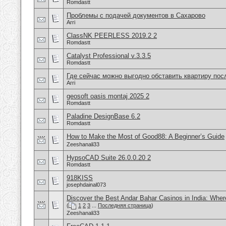
Romdastt
Проблемы с подачей документов в Сахарово
Arri
ClassNK PEERLESS 2019.2 2
Romdastt
Catalyst Professional v.3.3.5
Romdastt
Где сейчас можно выгодно обставить квартиру пос
Arri
geosoft oasis montaj 2025 2
Romdastt
Paladine DesignBase 6.2
Romdastt
How to Make the Most of Good88: A Beginner’s Guide
Zeeshanali33
HypsoCAD Suite 26.0.0.20 2
Romdastt
918KISS
josephdainal073
Discover the Best Andar Bahar Casinos in India: Wher
(
1
2
3
...
Последняя страница
)
Zeeshanali33