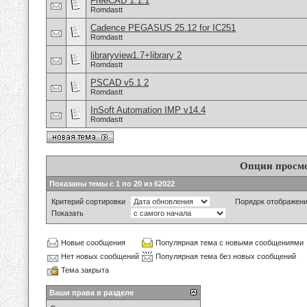
FreeCAD 1.1.1
Romdastt
Cadence PEGASUS 25.12 for IC251
Romdastt
libraryview1.7+library 2
Romdastt
PSCAD v5.1 2
Romdastt
InSoft Automation IMP v14.4
Romdastt
Опции просм
Показаны темы с 1 по 20 из 62022
Критерий сортировки
Порядок отображен
Показать
Новые сообщения
Популярная тема с новыми сообщениями
Нет новых сообщений
Популярная тема без новых сообщений
Тема закрыта
Ваши права в разделе