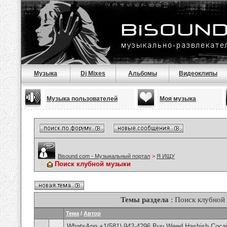
Музыка
Dj Mixes
Альбомы
Видеоклипы
Музыка пользователей
Моя музыка
Bisound.com - Музыкальный портал
>
Я ИЩУ
Поиск клубной музыки
Темы раздела
: Поиск клубной
Тема
/
Автор
WhatsApp +1(581) 942-4296 Buy Weed Hashish Cocain