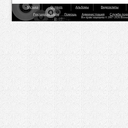
Музыка
Dj mixes
Альбомы
Видеоклипы
Реклама на сайте
Помощь
Администрация
Служба под
Все права защищены © 2007-2026 Bisou