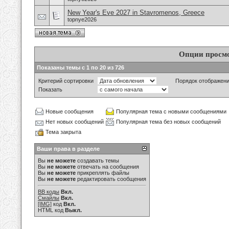
New Year's Eve 2027 in Stavromenos, Greece
topnye2026
Опции просм
Показаны темы с 1 по 20 из 726
Критерий сортировки
Порядок отображен
Показать
Новые сообщения
Популярная тема с новыми сообщениями
Нет новых сообщений
Популярная тема без новых сообщений
Тема закрыта
Ваши права в разделе
Вы
не можете
создавать темы
Вы
не можете
отвечать на сообщения
Вы
не можете
прикреплять файлы
Вы
не можете
редактировать сообщения
BB коды
Вкл.
Смайлы
Вкл.
[IMG]
код
Вкл.
HTML код
Выкл.