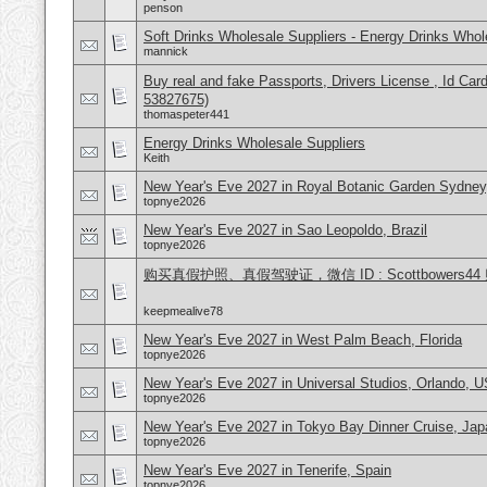
penson
Soft Drinks Wholesale Suppliers - Energy Drinks Whol
mannick
Buy real and fake Passports, Drivers License , Id
53827675)
thomaspeter441
Energy Drinks Wholesale Suppliers
Keith
New Year's Eve 2027 in Royal Botanic Garden Sydney,
topnye2026
New Year's Eve 2027 in Sao Leopoldo, Brazil
topnye2026
购买真假护照、真假驾驶证，微信 ID : Scottbower
keepmealive78
New Year's Eve 2027 in West Palm Beach, Florida
topnye2026
New Year's Eve 2027 in Universal Studios, Orlando, 
topnye2026
New Year's Eve 2027 in Tokyo Bay Dinner Cruise, Jap
topnye2026
New Year's Eve 2027 in Tenerife, Spain
topnye2026