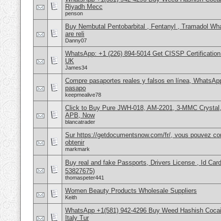
Riyadh Mecc
penson
Buy Nembutal Pentobarbital , Fentanyl , Tramadol 
are reli
Danny07
WhatsApp: +1 (226) 894-5014​ Get CISSP Certification
UK
James34
Compre pasaportes reales y falsos en línea, WhatsAp
pasapo
keepmealive78
Click to Buy Pure JWH-018, AM-2201, 3-MMC Crystal
APB, Now
blancatrader
Sur https://getdocumentsnow.com/fr/, vous pouvez co
obtenir
markmark
Buy real and fake Passports, Drivers License , Id
53827675)
thomaspeter441
Women Beauty Products Wholesale Suppliers
Keith
WhatsApp +1(581) 942-4296 Buy Weed Hashish Cocai
Italy Tur