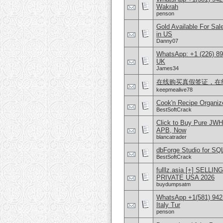
Wakrah
penson
Gold Available For Sa
in US
Danny07
WhatsApp: +1 (226) 894
UK
James34
在线购买真假签证，在线购
keepmealive78
Cook'n Recipe Organiz
BestSoftCrack
Click to Buy Pure JW
APB, Now
blancatrader
dbForge Studio for SQL
BestSoftCrack
fulllz.asia [+] SE
PRIVATE USA 2026
buydumpsatm
WhatsApp +1(581) 942
Italy Tur
penson