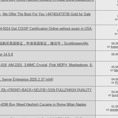
le, We Offer The Best For You +447401473736 Gold for Sale
о
-5014​ Get CISSP Certification Online without exam in USA,
о
买美国签证，申请美国签证，微信号：Scottbowers44ʌ
06.0
от
keep
er 14.5.8
06.0
H-018, AM-2201, 3-MMC Crystal, Pink MDPV, Mephedrone, 6-
05.0
от
bl
 Server Enterprise 2025.2.37 (x64)
04.0
от
Ph
LLING (DL+FRONT+BACK+SELFIE+SSN FULLZ)HIGH QUALITY
04.0
от
buy
-4296 Buy Weed Hashish Cocaine in Rome Milan Naples
01.0
от
wonder