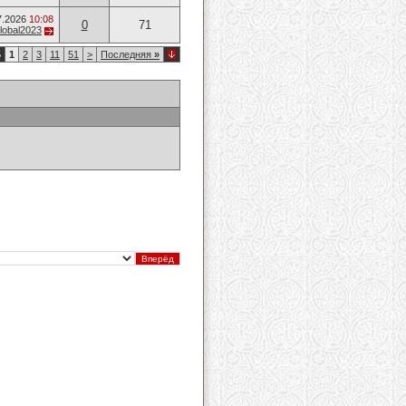
7.2026
10:08
0
71
lobal2023
5
1
2
3
11
51
>
Последняя
»