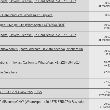
sports, Drivers License , Id Card (WHATSAPP：+33 7
30.0
от
thoma
l Care Products Wholesale Suppliers
30.0
ддельные деньги (WhatsApp +447436442801)
30.0
от
m
sports, Drivers License , Id Card (WHATSAPP：+33 7
29.0
от
thoma
now.com/it/, potrai ordinare un visto adesivo, ottenere un
29.0
от
cations in Texas. California. WhatsApp: +1 (226) 894-5014
28.0
от
R
le Suppliers
27.0
27.0
о
 in LEGOLAND New York, USA
27.0
от
wonder
/RMB/euros/CNY/ (WhatsApp : +49 1575 3756974) Buy fake
26.0
от
keep