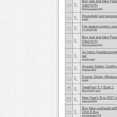
Buy real and fake Pas
53827675)
thomaspeter441
Household and persona
Keith
Где можно купить по
mc3639708
Buy real and fake Pas
53827675)
thomaspeter441
Su https://getdocuments
per
markmark
Acquire Safety Certifi
Rulean4KD
Energy Drinks Wholesa
Keith
SeekFast 5.7 Build 1
BestSoftCrack
New Year's Eve 2027
topnye2026
Buy fake usd/aud/cad
USD $ Buy
keepmealive78