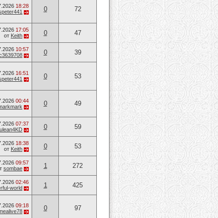
7.2026
18:28
0
72
speter441
7.2026
17:05
0
47
от
Keith
7.2026
10:57
0
39
c3639708
7.2026
16:51
0
53
speter441
7.2026
00:44
0
49
markmark
7.2026
07:37
0
59
ulean4KD
7.2026
18:38
0
53
от
Keith
7.2026
09:57
1
272
т
sombae
7.2026
02:46
1
425
ful-world
7.2026
09:18
0
97
mealive78