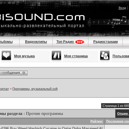
Вход
льбомы
Видеоклипы
Топ Радио
Радиостанции
Моя музыка
Моя страница
Пользов
портал
>
Программы, музыкальный soft
Страница 1 из 68
мы раздела
: Прочие программы
Опции 
Рейтинг
Последнее со
-4296 Buy Weed Hashish Cocaine in Qatar Doha Masaieed Al