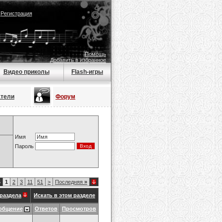
|
Регистрация
Помощь
Добавить в избранное
Видео приколы
Flash-игры
атели
Форум
Имя
Пароль
5
1
2
3
11
51
>
Последняя
»
раздела
Искать в этом разделе
общение
Ответов
Просмотров