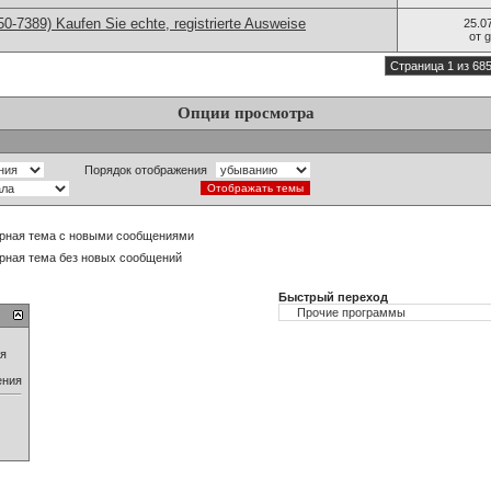
0-7389) Kaufen Sie echte, registrierte Ausweise
25.0
от
g
Страница 1 из 68
Опции просмотра
Порядок отображения
рная тема с новыми сообщениями
рная тема без новых сообщений
Быстрый переход
ия
ения