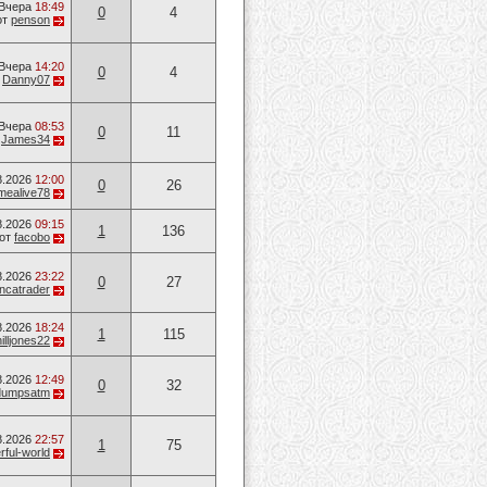
Вчера
18:49
0
4
от
penson
Вчера
14:20
0
4
т
Danny07
Вчера
08:53
0
11
т
James34
8.2026
12:00
0
26
mealive78
8.2026
09:15
1
136
от
facobo
8.2026
23:22
0
27
ancatrader
8.2026
18:24
1
115
illjones22
8.2026
12:49
0
32
dumpsatm
8.2026
22:57
1
75
ful-world