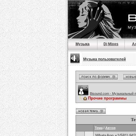
Музыка
Dj Mixes
А
Музыка пользователей
Bisound.com - Музыкальный 
Прочие программы
Те
Тема
/
Автор
WhatsApp +1(581) 942