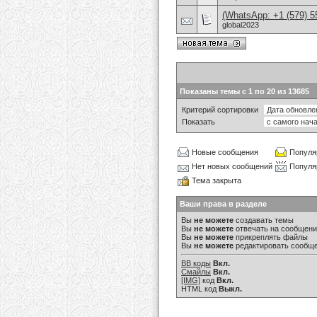
(WhatsApp: +1 (579) 55
global2023
Показаны темы с 1 по 20 из 13685
Критерий сортировки
Показать
Новые сообщения
Популя
Нет новых сообщений
Популя
Тема закрыта
Ваши права в разделе
Вы
не можете
создавать темы
Вы
не можете
отвечать на сообщен
Вы
не можете
прикреплять файлы
Вы
не можете
редактировать сообщ
BB коды
Вкл.
Смайлы
Вкл.
[IMG]
код
Вкл.
HTML код
Выкл.