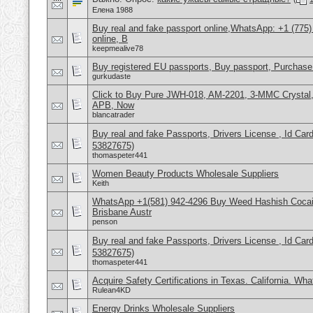
Елена 1988
Buy real and fake passport online,WhatsApp: +1 (775
online, B
keepmealive78
Buy registered EU passports, Buy passport, Purchase 
gurkudaste
Click to Buy Pure JWH-018, AM-2201, 3-MMC Crysta
APB, Now
blancatrader
Buy real and fake Passports, Drivers License , Id
53827675)
thomaspeter441
Women Beauty Products Wholesale Suppliers
Keith
WhatsApp +1(581) 942-4296 Buy Weed Hashish Cocai
Brisbane Austr
penson
Buy real and fake Passports, Drivers License , Id
53827675)
thomaspeter441
Acquire Safety Certifications in Texas. California. Wh
Rulean4KD
Energy Drinks Wholesale Suppliers