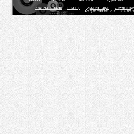
Музыка
Dj mixes
Альбомы
Видеоклипы
Реклама на сайте
Помощь
Администрация
Служба под
Все права защищены © 2007-2026 Bisou