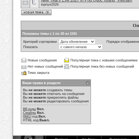
New Year's Eve 2027 in Phu Quoc Island, Vietnam
topnye2026
Оп
Показаны темы с 1 по 20 из 1191
Критерий сортировки
Порядок отображен
Показать
Новые сообщения
Популярная тема с новыми сообщениями
Нет новых сообщений
Популярная тема без новых сообщений
Тема закрыта
Ваши права в разделе
Вы
не можете
создавать темы
Вы
не можете
отвечать на сообщения
Вы
не можете
прикреплять файлы
Вы
не можете
редактировать сообщения
BB коды
Вкл.
Смайлы
Вкл.
[IMG]
код
Вкл.
HTML код
Выкл.