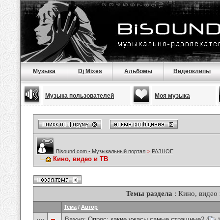
Музыка
Dj Mixes
Альбомы
Видеоклипы
Музыка пользователей
Моя музыка
Bisound.com - Музыкальный портал
>
РАЗНОЕ
Кино, видео и ТВ
Темы раздела
: Кино, видео
Тема
/
Автор
Важно: Опрос:
какие ужасы самые стращные?
(