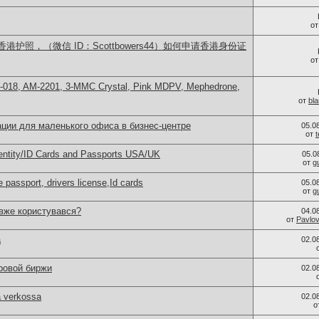
о
护照，（微信 ID：Scottbowers44）如何申请香港身份证
о
H-018, AM-2201, 3-MMC Crystal, Pink MDPV, Mephedrone,
от
bl
ции для маленького офиса в бизнес-центре
05.0
от
dentity/ID Cards and Passports USA/UK
05.0
от
g
 passport, drivers license,Id cards
05.0
от
g
 вже користувався?
04.0
от
Pavlo
а
02.0
ровой биржи
02.0
a verkossa
02.0
о