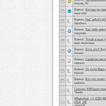
Dracula_VG
Важно:
Кто мы по гор
Анна-1001
Важно:
НаС мАлО,нО
3ара3ка=)
Важно:
Как тебя зовут
margaritta
Важно:
Тупой и ещё т
Макс Железякин
Важно:
Есть кто? Аууу
bisound
Важно:
Смайлик наст
tululueva
Важно:
От куда Ваш 
bisound
Важно:
Кто что хочет
tululueva
Скачать KMSauto про
Tifanita
WhatsApp: +1 (226) 894
USA, UK
James34