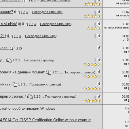
от
wonder
оскопу?
(
1
2
3
...
Последняя страница
)
14.0
от
wonder
 мЫ сИлА)))
(
1
2
3
...
Последняя страница
)
30.0
от
miscelaneama
?!:)
(
1
2
3
...
Последняя страница
)
01.0
от
B
упее.
(
1
2
)
08.0
от
...
(
1
2
3
...
Последняя страница
)
08.0
от
роения на данный момент
(
1
2
3
...
Последняя страница
)
08.0
от
ник???
(
1
2
3
...
Последняя страница
)
08.0
от
 прямо сейчас?
(
1
2
3
...
Последняя страница
)
08.0
от
стой способ активации Windows
Се
-5014​ Get CISSP Certification Online without exam in
Се
о