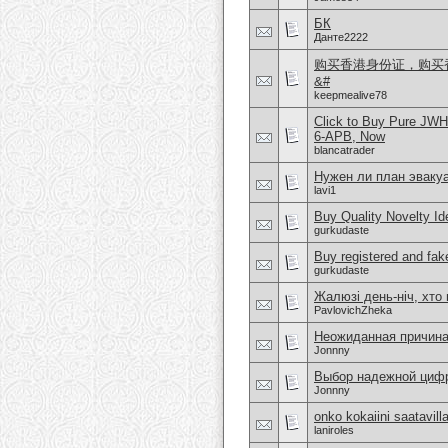
БК
Данте2222
购买香港身份证，购买香港
&#
keepmealive78
Click to Buy Pure JW
6-APB, Now
blancatrader
Нужен ли план эвакуа
lavi1
Buy Quality Novelty I
gurkudaste
Buy registered and fake
gurkudaste
Жалюзі день-ніч, хто
PavlovichZheka
Неожиданная причин
Jonnny
Выбор надежной циф
Jonnny
onko kokaiini saatavill
laniroles