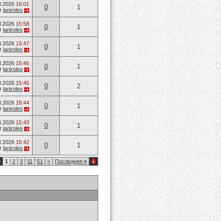
8.2026
16:01
0
1
т
laniroles
8.2026
15:58
0
1
т
laniroles
8.2026
15:47
0
1
т
laniroles
8.2026
15:46
0
1
т
laniroles
8.2026
15:45
0
2
т
laniroles
8.2026
15:44
0
1
т
laniroles
8.2026
15:43
0
1
т
laniroles
8.2026
15:42
0
1
т
laniroles
5
1
2
3
11
51
>
Последняя
»