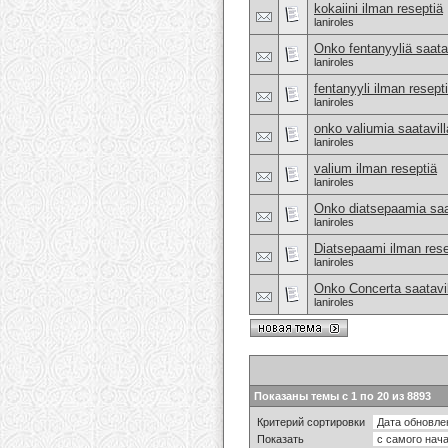
kokaiini ilman reseptiä
laniroles
Onko fentanyyliä saata
laniroles
fentanyyli ilman resept
laniroles
onko valiumia saatavil
laniroles
valium ilman reseptiä
laniroles
Onko diatsepaamia saat
laniroles
Diatsepaami ilman rese
laniroles
Onko Concerta saatavi
laniroles
Показаны темы с 1 по 20 из 8893
Критерий сортировки
Показать