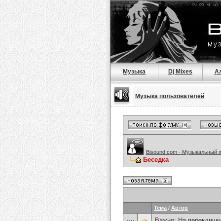
Музыка
Dj Mixes
А
Музыка пользователей
Bisound.com - Музыкальный 
Беседка
Тема
/
Автор
Важно:
На перекличку