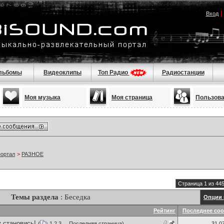
Вход
льбомы
Видеоклипы
Топ Радио
Радиостанции
Моя музыка
Моя страница
Пользов
портал
>
РАЗНОЕ
Страница 1 из 44
Темы раздела
: Беседка
Опции 
Рейтинг
Последнее со
 становись!
(
1
2
3
...
Последняя страница
)
31.0