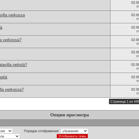
02.0
о
villa verkossa
02.0
о
iä
02.0
о
la verkossa?
02.0
о
02.0
о
avilla netistä?
02.0
о
ptiä
02.0
о
lla verkossa?
02.0
о
Страница 1 из 44
Опции просмотра
Порядок отображения