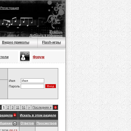
|
Регистрация
Помощь
Добавить в избранное
Видео приколы
Flash-игры
атели
Форум
Имя
Пароль
5
1
2
3
11
51
>
Последняя
»
раздела
Искать в этом разделе
общение
Ответов
Просмотров
7.2026
00:13