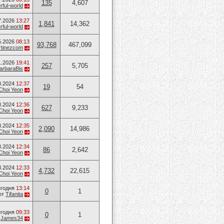
135
4,607
ful-world
7.2026
13:27
1,841
14,362
ful-world
5.2026
08:13
93,768
467,099
rtinezcom
1.2026
19:41
257
5,705
arbaraBis
8.2024
12:37
19
54
Choi Yeon
8.2024
12:36
627
9,233
Choi Yeon
8.2024
12:35
2,090
14,986
Choi Yeon
8.2024
12:34
86
2,642
Choi Yeon
8.2024
12:33
4,732
22,615
Choi Yeon
годня
13:14
0
1
от
Tifanita
годня
09:33
0
1
т
James34