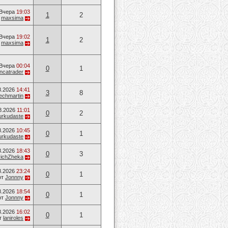
Вчера
19:03
1
2
т
maxsima
Вчера
19:02
1
2
т
maxsima
Вчера
00:04
0
1
ancatrader
8.2026
14:41
3
8
techmartin
8.2026
11:01
0
2
urkudaste
8.2026
10:45
0
1
urkudaste
8.2026
18:43
0
3
vichZheka
8.2026
23:24
0
1
от
Jonnny
8.2026
18:54
0
1
от
Jonnny
8.2026
16:02
0
1
т
laniroles