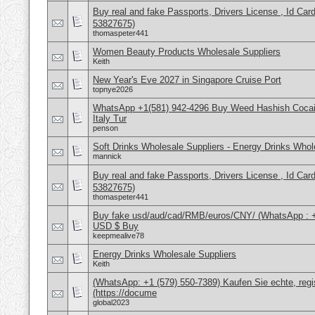
Buy real and fake Passports, Drivers License , Id
53827675)
thomaspeter441
Women Beauty Products Wholesale Suppliers
Keith
New Year's Eve 2027 in Singapore Cruise Port
topnye2026
WhatsApp +1(581) 942-4296 Buy Weed Hashish Cocai
Italy Tur
penson
Soft Drinks Wholesale Suppliers - Energy Drinks Whol
mannick
Buy real and fake Passports, Drivers License , Id
53827675)
thomaspeter441
Buy fake usd/aud/cad/RMB/euros/CNY/ (WhatsApp : 
USD $ Buy
keepmealive78
Energy Drinks Wholesale Suppliers
Keith
(WhatsApp: +1 (579) 550-7389) Kaufen Sie echte, regi
(https://docume
global2023