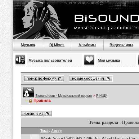
Музыка
Dj Mixes
Альбомы
Видеоклипы
Музыка пользователей
Моя музыка
Bisound.com - Музыкальный портал
>
Я ИЩУ
Правила
Темы раздела
: Правила
Тема
/
Автор
WhatsApp +1(581) 942-4296 Buy Weed Hashish Cocain