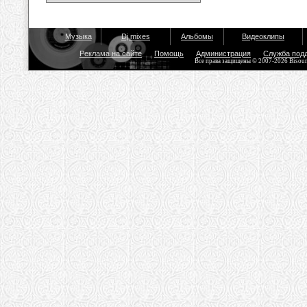
Музыка
Dj mixes
Альбомы
Видеоклипы
Реклама на сайте
Помощь
Администрация
Служба под
Все права защищены © 2007-2026 Bisou