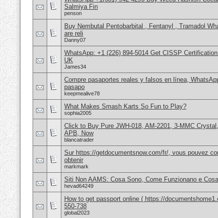
Salmiya Fin
penson
Buy Nembutal Pentobarbital , Fentanyl , Tramadol 
are reli
Danny07
WhatsApp: +1 (226) 894-5014​ Get CISSP Certification
UK
James34
Compre pasaportes reales y falsos en línea, WhatsAp
pasapo
keepmealive78
What Makes Smash Karts So Fun to Play?
sophia2005
Click to Buy Pure JWH-018, AM-2201, 3-MMC Crystal
APB, Now
blancatrader
Sur https://getdocumentsnow.com/fr/, vous pouvez co
obtenir
markmark
Siti Non AAMS: Cosa Sono, Come Funzionano e Cosa 
hevad64249
How to get passport online ( https://documentshome1.
550-738
global2023