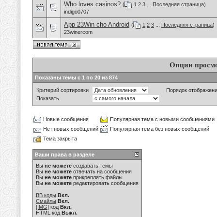
Who loves casinos?
(
1
2
3
...
Последняя страница
)
indigo0707
App 23Win cho Android
(
1
2
3
...
Последняя страница
)
23winercom
Опции просм
Показаны темы с 1 по 20 из 874
Критерий сортировки
Порядок отображен
Показать
Новые сообщения
Популярная тема с новыми сообщениями
Нет новых сообщений
Популярная тема без новых сообщений
Тема закрыта
Ваши права в разделе
Вы
не можете
создавать темы
Вы
не можете
отвечать на сообщения
Вы
не можете
прикреплять файлы
Вы
не можете
редактировать сообщения
BB коды
Вкл.
Смайлы
Вкл.
[IMG]
код
Вкл.
HTML код
Выкл.