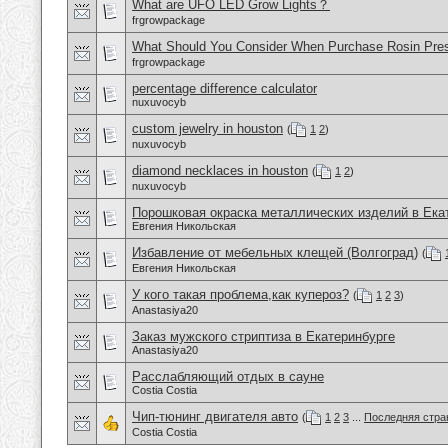
What are UFO LED Grow Lights？
frgrowpackage
What Should You Consider When Purchase Rosin Pre
frgrowpackage
percentage difference calculator
nuxuvocyb
custom jewelry in houston
(
1
2
)
nuxuvocyb
diamond necklaces in houston
(
1
2
)
nuxuvocyb
Порошковая окраска металлических изделий в Ека
Евгения Никольская
Избавление от мебельных клещей (Волгоград)
(
Евгения Никольская
У кого такая проблема,как купероз?
(
1
2
3
)
Anastasiya20
Заказ мужского стриптиза в Екатеринбурге
Anastasiya20
Расслабляющий отдых в сауне
Costia Costia
Чип-тюнинг двигателя авто
(
1
2
3
...
Последняя стра
Costia Costia