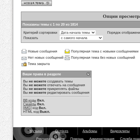
Опции просмотр
Показаны темы с 1 по 20 из 1814
Критерий сортировки
Порядок отображен
Показать
Новые сообщения
Популярная тема с новыми сообщениями
Нет новых сообщений
Популярная тема без новых сообщений
Тема закрыта
Ваши права в разделе
Вы
не можете
создавать темы
Вы
не можете
отвечать на сообщения
Вы
не можете
прикреплять файлы
Вы
не можете
редактировать сообщения
BB коды
Вкл.
Смайлы
Вкл.
[IMG]
код
Вкл.
HTML код
Выкл.
Музыка
Dj mixes
Альбомы
Видеоклипы
Реклама на сайте
Помощь
Администрация
Служба под