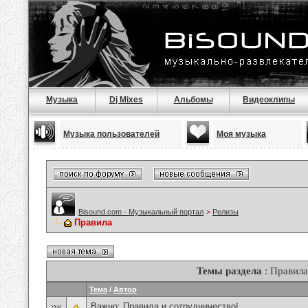
Музыка
Dj Mixes
Альбомы
Видеоклипы
Музыка пользователей
Моя музыка
Bisound.com - Музыкальный портал
>
Релизы
Правила
Темы раздела
: Правила
Тема
/
Автор
Важно:
Правила и сотрудничество!