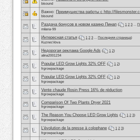
bisound
Важно:
Преимущества работы с http://filesmonster.
bisound
Раздача бонусов в новом казино Пинап
(
1
2
3
...
П
milana-99
Интересная статья
(
1
2
3
...
Последняя страница
)
KuznecVova
Недорогая реклама Google Ads
(
1
2
)
alina2001234
Popular LED Grow Lights 32% OFF
(
1
2
)
frgrowpackage
Popular LED Grow Lights 32% OFF
(
1
2
)
frgrowpackage
Vente chaude Rosin Press 16% de réduction
frgrowpackage
Comparison Of Two Plants Dryer 2021
frgrowpackage
The Reason You Choose LED Grow Lights
(
1
2
3
)
frgrowpackage
L'évolution de la presse à colophane
(
1
2
3
)
frgrowpackage