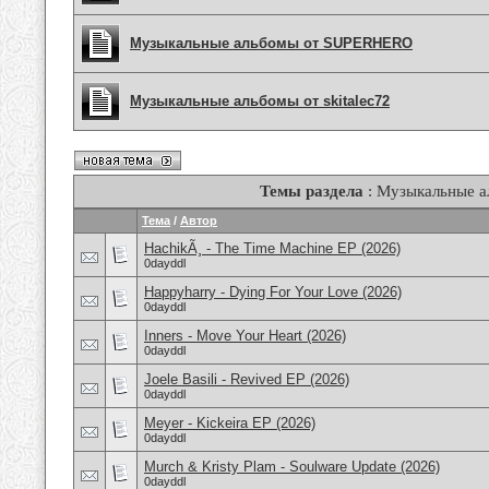
Музыкальные альбомы от SUPERHERO
Музыкальные альбомы от skitalec72
Темы раздела
: Музыкальные 
Тема
/
Автор
HachikÃ¸ - The Time Machine EP (2026)
0dayddl
Happyharry - Dying For Your Love (2026)
0dayddl
Inners - Move Your Heart (2026)
0dayddl
Joele Basili - Revived EP (2026)
0dayddl
Meyer - Kickeira EP (2026)
0dayddl
Murch & Kristy Plam - Soulware Update (2026)
0dayddl