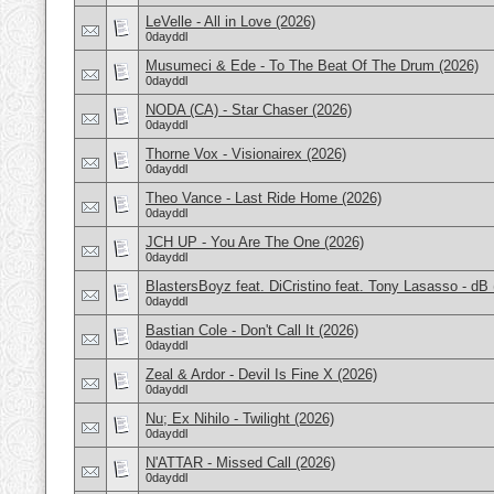
LeVelle - All in Love (2026)
0dayddl
Musumeci & Ede - To The Beat Of The Drum (2026)
0dayddl
NODA (CA) - Star Chaser (2026)
0dayddl
Thorne Vox - Visionairex (2026)
0dayddl
Theo Vance - Last Ride Home (2026)
0dayddl
JCH UP - You Are The One (2026)
0dayddl
BlastersBoyz feat. DiCristino feat. Tony Lasasso - d
0dayddl
Bastian Cole - Don't Call It (2026)
0dayddl
Zeal & Ardor - Devil Is Fine X (2026)
0dayddl
Nu; Ex Nihilo - Twilight (2026)
0dayddl
N'ATTAR - Missed Call (2026)
0dayddl