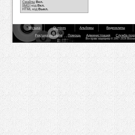
Смайлы
Вкл.
[IMG]
код
Вкл.
HTML код
Выкл.
Музыка
Dj mixes
Альбомы
Видеоклипы
Реклама на сайте
Помощь
Администрация
Служба под
Все права защищены © 2007-2026 Bisou