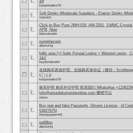
&#
keepmealive78
Soft Drinks Wholesale Suppliers - Energy Drinks Whol
mannick
Click to Buy Pure JWH-018, AM-2201, 3-MMC Crysta
APB, Now
blancatrader
sunwinpcwin
allumurtuj
fulllz.asia [+] Sells Paypal Logins + Western union ,
1&2
buydumpsatm
在线购买真假护照、在线购买身份证（微信：Scottbow
(
1
2
)
keepmealive78
购买护照 购买外交护照 联系我们 WhatsApp +1236239
info@reisedokumenteonline.com 哪裡可以
minex
Buy real and fake Passports, Drivers License , Id
53827675)
thomaspeter441
ea88bio
allumurtuj