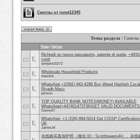
Синглы от runet12345
Темы раздела
: Синглы
Тема
/
Автор
Richiedi un nuovo passaporto, patente di guida, +491
contr
qmrjuke20272
Wholesale Household Products
mannick
WhatsApp +1(581) 942-4296 Buy Weed Hashish Cocain
Riyadh Mecc
penson
TOP QUALITY BANK NOTES(MONEY) AVAILABLE
WhatsApp(+447401473736)GET VALID DOCUMENTS
Danny07
WhatsApp: +1 (226) 894-5014​ Get CISSP Certification
UK
James34
在线购买真假护照（微信 ID：Scottbowers44）