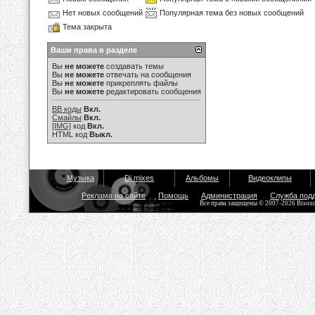
Нет новых сообщений
Популярная тема без новых сообщений
Тема закрыта
Ваши права в разделе
Вы
не можете
создавать темы
Вы
не можете
отвечать на сообщения
Вы
не можете
прикреплять файлы
Вы
не можете
редактировать сообщения
BB коды
Вкл.
Смайлы
Вкл.
[IMG]
код
Вкл.
HTML код
Выкл.
Музыка
Dj mixes
Альбомы
Видеоклипы
Реклама на сайте
Помощь
Администрация
Служба под
Все права защищены © 2007-2026 Bisou