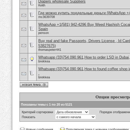
Diapers wholesale Suppliers
Keith
Где можно купить поддельные деньги (WhatsApp +
mc3639708
WhatsApp +1(581) 942-4296 Buy Weed Hashish Cocain
Spain
penson
Buy real and fake Passports, Drivers License , Id
53827675)
thomaspeter441
Whatsapp (33)754.090.961,How to order LSD in Dubai, 
brekkea
Whatsapp:(33)754.090.961,How to found coffee shop in 
.
brekkea
Опции просмотр
Показаны темы с 1 по 20 из 5121
Критерий сортировки
Порядок отображен
Показать
Новые сообщения
Популярная тема с новыми сообщениями