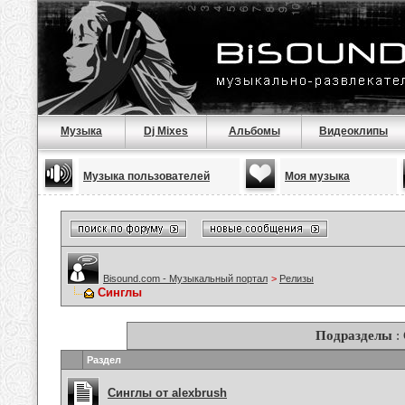
Музыка
Dj Mixes
Альбомы
Видеоклипы
Музыка пользователей
Моя музыка
Bisound.com - Музыкальный портал
>
Релизы
Синглы
Подразделы
:
Раздел
Синглы от alexbrush