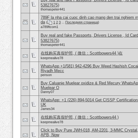
53827675)
thomaspeter441
789F la nha cai cuoc dinh cao mang den trai nghiem m
da
(
1
2
3
...
Последняя страница
)
a789ftcom1
Buy real and fake Passports, Drivers License , Id
53827675)
thomaspeter441
在线购买真假护照, ( 微信：Scottbowers44 )在
keepmealive78
WhatsApp +1(581) 942-4296 Buy Weed Hashish Cocain
Riyadh Mecc
penson
Buy Caluanie Muelear oxidize & Red Mecury WhatsAp
Muelear O
Danny07
WhatsApp: +1 (226) 894-5014​ Get CISSP Certification
UK
James34
在线购买真假护照, ( 微信：Scottbowers44 )
keepmealive78
Click to Buy Pure JWH-018, AM-2201, 3-MMC Crystal
APB, Now