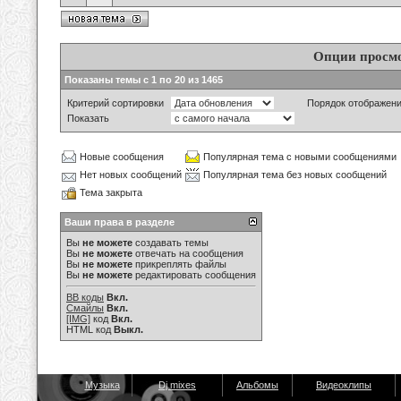
Опции просм
Показаны темы с 1 по 20 из 1465
Критерий сортировки
Порядок отображен
Показать
Новые сообщения
Популярная тема с новыми сообщениями
Нет новых сообщений
Популярная тема без новых сообщений
Тема закрыта
Ваши права в разделе
Вы
не можете
создавать темы
Вы
не можете
отвечать на сообщения
Вы
не можете
прикреплять файлы
Вы
не можете
редактировать сообщения
BB коды
Вкл.
Смайлы
Вкл.
[IMG]
код
Вкл.
HTML код
Выкл.
Музыка
Dj mixes
Альбомы
Видеоклипы