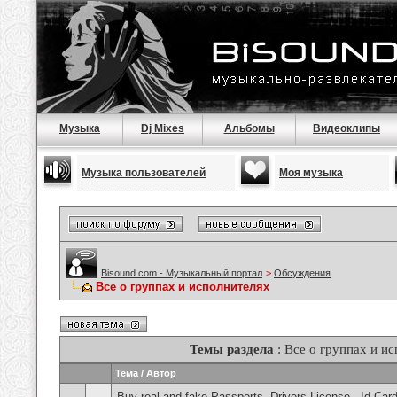
Музыка
Dj Mixes
Альбомы
Видеоклипы
Музыка пользователей
Моя музыка
Bisound.com - Музыкальный портал
>
Обсуждения
Все о группах и исполнителях
Темы раздела
: Все о группах и и
Тема
/
Автор
Buy real and fake Passports, Drivers License , Id