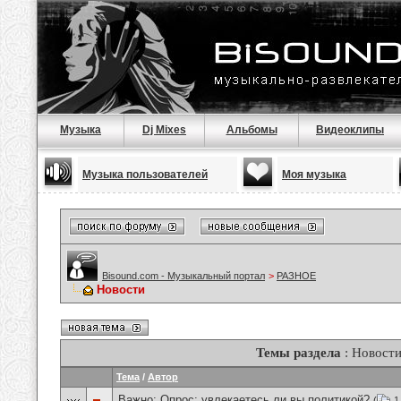
Музыка
Dj Mixes
Альбомы
Видеоклипы
Музыка пользователей
Моя музыка
Bisound.com - Музыкальный портал
>
РАЗНОЕ
Новости
Темы раздела
: Новост
Тема
/
Автор
Важно: Опрос:
увлекаетесь ли вы политикой?
(
1