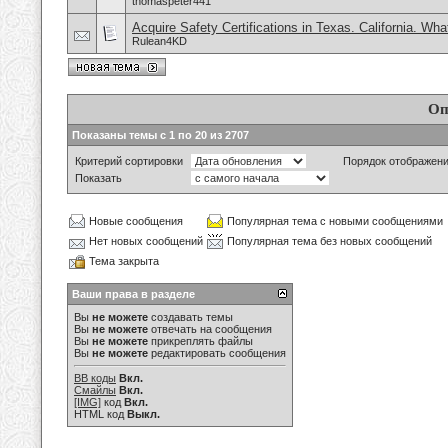
thomaspeter441
Acquire Safety Certifications in Texas. California. Wh
Rulean4KD
Оп
Показаны темы с 1 по 20 из 2707
Критерий сортировки
Порядок отображен
Показать
Новые сообщения
Популярная тема с новыми сообщениями
Нет новых сообщений
Популярная тема без новых сообщений
Тема закрыта
Ваши права в разделе
Вы
не можете
создавать темы
Вы
не можете
отвечать на сообщения
Вы
не можете
прикреплять файлы
Вы
не можете
редактировать сообщения
BB коды
Вкл.
Смайлы
Вкл.
[IMG]
код
Вкл.
HTML код
Выкл.