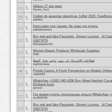
Айфон 17 про макс
Dennis_Tech
Código de apuestas deportivas 1xBet 2026: FreeBonu
wakifiss
Кроссовки для танцев. Не знаю где купить
polinalaxtanova
Buy real and fake Passports, Drivers License , Id
53827675)
thomaspeter441
Women Beauty Products Wholesale Suppliers
Keith
قطاعات الالوميتال في مصر وكيف تختار القطا
naderkenway
Pistolo Casino: A Fresh Perspective on Modern Onlin
cadedo93
WhatsApp +1(581) 942-4296 Buy Weed Hashish Cocai
Brisbane Austr
penson
Где можно купить поддельные деньги (WhatsApp +
mc3639708
Buy real and fake Passports, Drivers License , Id
53827675)