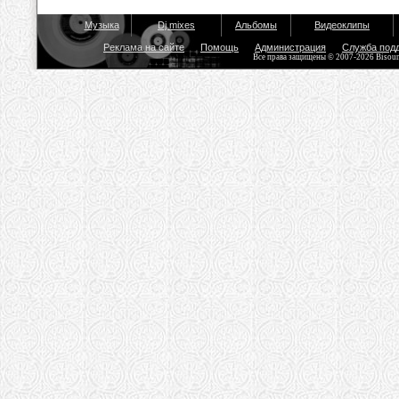
Музыка
Dj mixes
Альбомы
Видеоклипы
Реклама на сайте
Помощь
Администрация
Служба под
Все права защищены © 2007-2026 Bisou