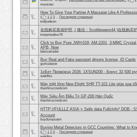
musician
How To Give Your Partner A Massage Like A Professio
(
1
2
3
...
Последняя страница
)
kellywilson
在线购买真假护照, ( 微信：Scottbowers44 )在线购
keepmealive78
Click to Buy Pure JWH-018, AM-2201, 3-MMC Crystal
APB, Now
blancatrader
Buy Real and Fake passport,drivers license, ID Cards
gurkudaste
1хБет Промокод 2026: 1XSUN200 - Бонус 32,500 ру
wakifiss
Máy triệt lông New Elight SHR TT-101 Lite giúp spa tối
thanhtrucmedcom
Máy Siêu Âm Điều Trị GP-200 Hàn Quốc
thanhtrucmedcom
HTTP://FULLLZ.ASIA ⭐️ Sells data FullzInfo* DOB - S
Account
buydumpsatm
Buying Metal Detectors in GCC Countries: What to K
(
1
2
3
...
Последняя страница
)
wakifiss