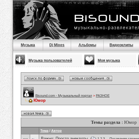
Музыка
Dj Mixes
Альбомы
Видеоклипы
Музыка пользователей
Моя музыка
Bisound.com - Музыкальный портал
>
РАЗНОЕ
Юмор
Темы раздела
: Юмор
Тема
/
Автор
Важно:
Просто анекдоты.
(
1
2
3
...
Последняя страни