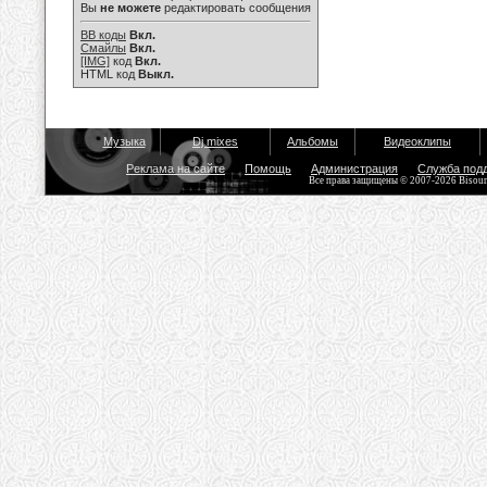
Вы
не можете
редактировать сообщения
BB коды
Вкл.
Смайлы
Вкл.
[IMG]
код
Вкл.
HTML код
Выкл.
Музыка
Dj mixes
Альбомы
Видеоклипы
Реклама на сайте
Помощь
Администрация
Служба под
Все права защищены © 2007-2026 Bisou