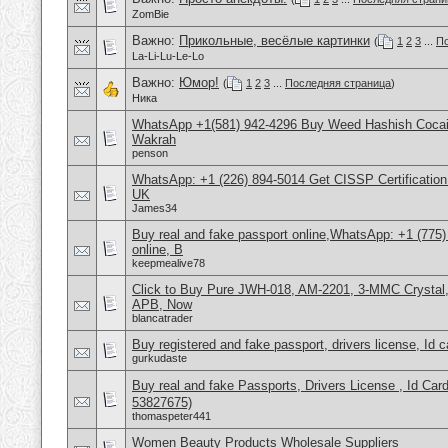
ZomBie
Важно:
Прикольные, весёлые картинки
(
1
2
3
...
По
La-Li-Lu-Le-Lo
Важно:
Юмор!
(
1
2
3
...
Последняя страница
)
Ника
WhatsApp +1(581) 942-4296 Buy Weed Hashish Cocain
Wakrah
penson
WhatsApp: +1 (226) 894-5014​ Get CISSP Certification
UK
James34
Buy real and fake passport online,WhatsApp: +1 (775
online, B
keepmealive78
Click to Buy Pure JWH-018, AM-2201, 3-MMC Crysta
APB, Now
blancatrader
Buy registered and fake passport, drivers license, Id 
gurkudaste
Buy real and fake Passports, Drivers License , Id
53827675)
thomaspeter441
Women Beauty Products Wholesale Suppliers