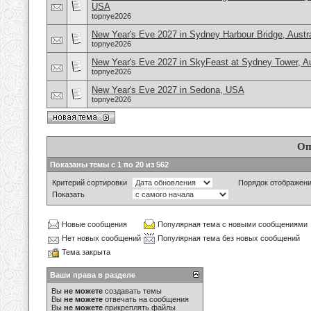
USA
topnye2026
New Year's Eve 2027 in Sydney Harbour Bridge, Austra
topnye2026
New Year's Eve 2027 in SkyFeast at Sydney Tower, Au
topnye2026
New Year's Eve 2027 in Sedona, USA
topnye2026
Оп
Показаны темы с 1 по 20 из 562
Критерий сортировки
Порядок отображен
Показать
Новые сообщения
Популярная тема с новыми сообщениями
Нет новых сообщений
Популярная тема без новых сообщений
Тема закрыта
Ваши права в разделе
Вы
не можете
создавать темы
Вы
не можете
отвечать на сообщения
Вы
не можете
прикреплять файлы