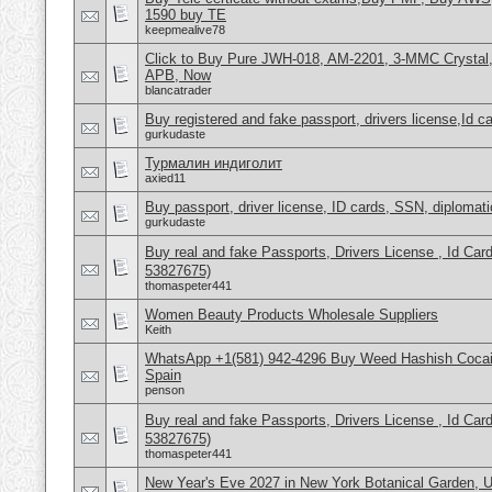
1590 buy TE
keepmealive78
Click to Buy Pure JWH-018, AM-2201, 3-MMC Crystal
APB, Now
blancatrader
Buy registered and fake passport, drivers license,Id c
gurkudaste
Турмалин индиголит
axied11
Buy passport, driver license, ID cards, SSN, diplomat
gurkudaste
Buy real and fake Passports, Drivers License , Id
53827675)
thomaspeter441
Women Beauty Products Wholesale Suppliers
Keith
WhatsApp +1(581) 942-4296 Buy Weed Hashish Cocain
Spain
penson
Buy real and fake Passports, Drivers License , Id
53827675)
thomaspeter441
New Year's Eve 2027 in New York Botanical Garden,