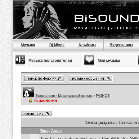
Музыка
Dj Mixes
Альбомы
Видеоклипы
Музыка пользователей
Моя музыка
Bisound.com - Музыкальный портал
>
РАЗНОЕ
Психология
Темы раздела
: Психолог
Тема
/
Автор
Buy Telc certicate without exams,Buy PMP, Buy AWS