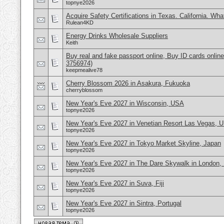
topnye2026
Acquire Safety Certifications in Texas. California. Wh
Rulean4KD
Energy Drinks Wholesale Suppliers
Keith
Buy real and fake passport online, Buy ID cards onli
3756974)
keepmealive78
Cherry Blossom 2026 in Asakura, Fukuoka
cherryblossom
New Year's Eve 2027 in Wisconsin, USA
topnye2026
New Year's Eve 2027 in Venetian Resort Las Vegas, 
topnye2026
New Year's Eve 2027 in Tokyo Market Skyline, Japan
topnye2026
New Year's Eve 2027 in The Dare Skywalk in London,
topnye2026
New Year's Eve 2027 in Suva, Fiji
topnye2026
New Year's Eve 2027 in Sintra, Portugal
topnye2026