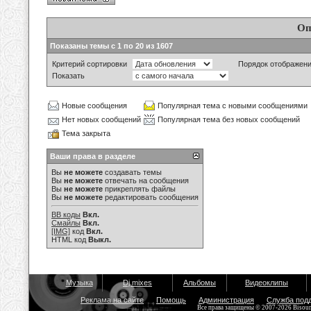
Оп
Показаны темы с 1 по 20 из 1607
Критерий сортировки
Порядок отображен
Показать
Новые сообщения
Популярная тема с новыми сообщениями
Нет новых сообщений
Популярная тема без новых сообщений
Тема закрыта
Ваши права в разделе
Вы
не можете
создавать темы
Вы
не можете
отвечать на сообщения
Вы
не можете
прикреплять файлы
Вы
не можете
редактировать сообщения
BB коды
Вкл.
Смайлы
Вкл.
[IMG]
код
Вкл.
HTML код
Выкл.
Музыка
Dj mixes
Альбомы
Видеоклипы
Реклама на сайте
Помощь
Администрация
Служба под
Все права защищены © 2007-2026 Bisou