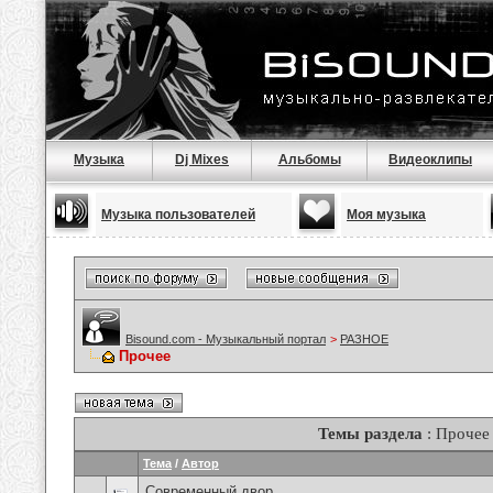
Музыка
Dj Mixes
Альбомы
Видеоклипы
Музыка пользователей
Моя музыка
Bisound.com - Музыкальный портал
>
РАЗНОЕ
Прочее
Темы раздела
: Прочее
Тема
/
Автор
Современный двор