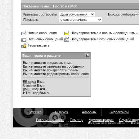
Показаны темы с 1 по 20 из 8460
Критерий сортировки
Порядок отображен
Показать
Новые сообщения
Популярная тема с новыми сообщениями
Нет новых сообщений
Популярная тема без новых сообщений
Тема закрыта
Ваши права в разделе
Вы
не можете
создавать темы
Вы
не можете
отвечать на сообщения
Вы
не можете
прикреплять файлы
Вы
не можете
редактировать сообщения
BB коды
Вкл.
Смайлы
Вкл.
[IMG]
код
Вкл.
HTML код
Выкл.
Музыка
Dj mixes
Альбомы
Видеоклипы
Реклама на сайте
Помощь
Администрация
Служба под
Все права защищены © 2007-2026 Bisou