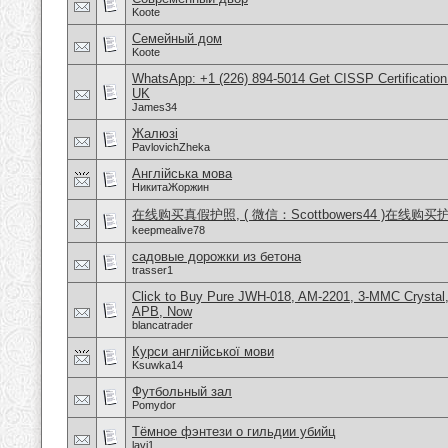
Koote
Семейный дом
Koote
WhatsApp: +1 (226) 894-5014​ Get CISSP Certification
UK
James34
Жалюзі
PavlovichZheka
Англійська мова
НикитаЖоржин
在线购买真假护照, ( 微信：Scottbowers44 )在线购
keepmealive78
садовые дорожки из бетона
trasser1
Click to Buy Pure JWH-018, AM-2201, 3-MMC Crystal
APB, Now
blancatrader
Курси англійської мови
Ksuwka14
Футбольный зал
Pomydor
Тёмное фэнтези о гильдии убийц
lavi1