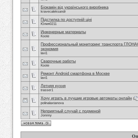
Біокамін від українського виробника
kravecaleksandr
Підстилка по доступній ціні
Юлия0211
Инженерные материалы
Koote
Профессиональный мониторинг транспорта ГЛОНА
экономия
lavi1
Сварочные работы
Koote
Ремонт Android смартфона в Москве
lavi1
Летняя кухня
trasser1
Хочу играть в лучшие игровые автоматы онлайн
(
polinalaxtanova
Неприятный случай с подменой
Jonnny
Оп