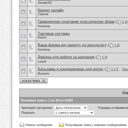
SeraphXS
Кредит онлайн
Скалли
Гармоничное сочетание классических форм
(
1
2
)
Kostaray
Торговые системы
KtoOn
Ваша ферма від проєкту до результату
(
1
2
)
Kostaray
Довідка для роботи за кордоном
(
1
2
)
Lossif
Бальзамы и кондиционеры для волос
(
1
2
3
...
Пос
Buranov
Оп
Показаны темы с 1 по 20 из 31583
Критерий сортировки
Порядок отображен
Показать
Новые сообщения
Популярная тема с новыми сообщениями