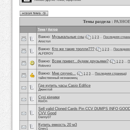
Темы раздела
: РАЗНО
Тема
/
Автор
Важно:
Музыкальные сны
(
1
2
3
...
Последняя стран
Апостол
Важно:
Кто же такие тролли???
(
1
2
3
...
Последняя
ALFEROV
Важно:
Всем привет...будем друзьями?
(
1
2
3
...
П
Roloverz
Важно:
Мне скучно...
(
1
2
3
...
Последняя страница
)
тайнственный незнакомец
Где купить часы Casio Edifice
Джинглэй
Сухі кінчики
KtoOn
Sell valid Cloned Cards Pin CCV DUMPS INFO GOOD
CVV Good
Danny07
Купить емкость 20 м3
Gnev1