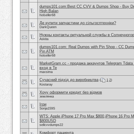
dumps101.com:Best CC CVV & Dumps Shop - Buy Dum
High Balan
hotseller68
Де купити запчастини до сільгосптехніки?
DarkQueen
Нужны контакты ритуальной службы в Солнечного
Askita
dumps101.com: Real Dumps with Pin Shop - CC Dum
Pin ATM
hotseller68
MarketGram.cc - продажа аккаунтов Telegram Tdata 
вход в Te
maxsima
Сучасний підхід до виробництва
(
1
2
)
Kostaray
Хочу оформити кредит без відмов
землянка
Ігри
Sonja159S
WTS: Apple iPhone 17 Pro Max $800,iPhone 16 Pro 
$800USD
sellcvvdumps22
Комфорт пациента