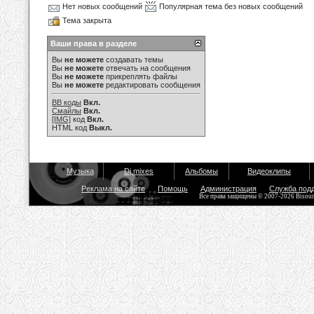
Нет новых сообщений
Популярная тема без новых сообщений
Тема закрыта
Ваши права в разделе
Вы
не можете
создавать темы
Вы
не можете
отвечать на сообщения
Вы
не можете
прикреплять файлы
Вы
не можете
редактировать сообщения
BB коды
Вкл.
Смайлы
Вкл.
[IMG]
код
Вкл.
HTML код
Выкл.
Музыка
Dj mixes
Альбомы
Видеоклипы
Реклама на сайте
Помощь
Администрация
Служба под
Все права защищены © 2007-2026 Bisou