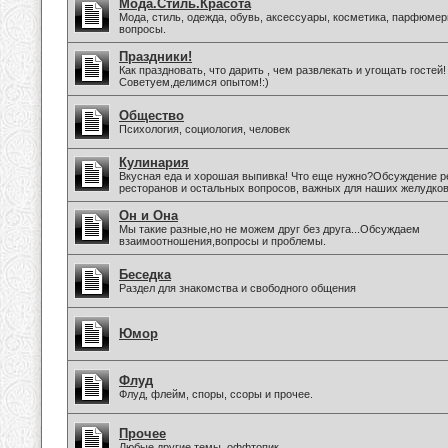
Мода.Стиль.Красота
Мода, стиль, одежда, обувь, аксессуары, косметика, парфюмер
вопросы.
Праздники!
Как праздновать, что дарить , чем развлекать и угощать гостей!
Советуем,делимся опытом!:)
Общество
Психология, социология, человек
Кулинария
Вкусная еда и хорошая выпивка! Что еще нужно?Обсуждение р
ресторанов и остальных вопросов, важных для наших желудков
Он и Она
Мы такие разные,но не можем друг без друга...Обсуждаем
взаимоотношения,вопросы и проблемы.
Беседка
Раздел для знакомства и свободного общения
Юмор
Флуд
Флуд, флейм, споры, ссоры и прочее.
Прочее
Любые другие темы, оффтопик