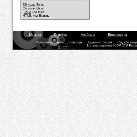
BB коды
Вкл.
Смайлы
Вкл.
[IMG]
код
Вкл.
HTML код
Выкл.
Музыка
Dj mixes
Альбомы
Видеоклипы
Реклама на сайте
Помощь
Администрация
Служба под
Все права защищены © 2007-2026 Bisou