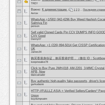
TREY
Важно:
К администрации.
(
1
2
3
...
Последняя стран
Антон
WhatsApp +1(581) 942-4296 Buy Weed Hashish Cocain
Salmiya Fin
penson
Sell valid Cloned Cards Pin CCV DUMPS INFO GOOD
CVV Good
Danny07
WhatsApp: +1 (226) 894-5014​ Get CISSP Certification
UK
James34
购买香港身份证，购买香港护照，（微信 ID：Scottbowe
keepmealive78
Click to Buy Pure JWH-018, AM-2201, 3-MMC Crystal
APB, Now
blancatrader
Buy authentic high-quality fake passports, driver's lic
gurkudaste
HTTP://FULLLZ.ASIA ⭐️ Verified Sellers/Carders* Pay
Union
buydumpsatm