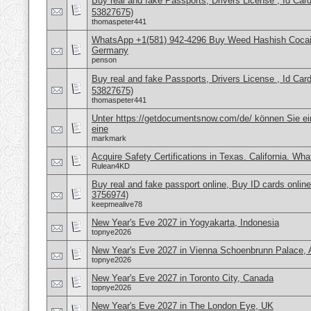
Buy real and fake Passports, Drivers License , Id
53827675)
thomaspeter441
WhatsApp +1(581) 942-4296 Buy Weed Hashish Cocai
Germany
penson
Buy real and fake Passports, Drivers License , Id
53827675)
thomaspeter441
Unter https://getdocumentsnow.com/de/ können Sie ei
eine
markmark
Acquire Safety Certifications in Texas. California. Wh
Rulean4KD
Buy real and fake passport online, Buy ID cards onli
3756974)
keepmealive78
New Year's Eve 2027 in Yogyakarta, Indonesia
topnye2026
New Year's Eve 2027 in Vienna Schoenbrunn Palace, A
topnye2026
New Year's Eve 2027 in Toronto City, Canada
topnye2026
New Year's Eve 2027 in The London Eye, UK