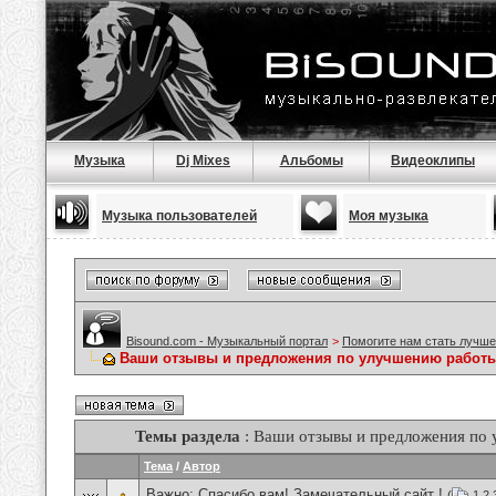
Музыка
Dj Mixes
Альбомы
Видеоклипы
Музыка пользователей
Моя музыка
Bisound.com - Музыкальный портал
>
Помогите нам стать лучше
Ваши отзывы и предложения по улучшению работы
Темы раздела
: Ваши отзывы и предложения по
Тема
/
Автор
Важно:
Спасибо вам! Замечательный сайт !
(
1
2