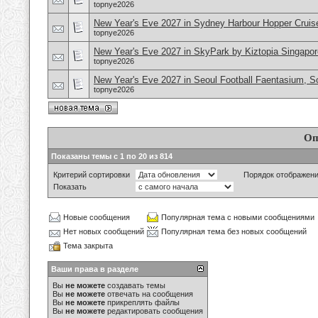
topnye2026
New Year's Eve 2027 in Sydney Harbour Hopper Cruise
topnye2026
New Year's Eve 2027 in SkyPark by Kiztopia Singapor
topnye2026
New Year's Eve 2027 in Seoul Football Faentasium, S
topnye2026
Оп
Показаны темы с 1 по 20 из 814
Критерий сортировки
Порядок отображен
Показать
Новые сообщения
Популярная тема с новыми сообщениями
Нет новых сообщений
Популярная тема без новых сообщений
Тема закрыта
Ваши права в разделе
Вы
не можете
создавать темы
Вы
не можете
отвечать на сообщения
Вы
не можете
прикреплять файлы
Вы
не можете
редактировать сообщения