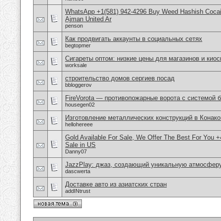
WhatsApp +1(581) 942-4296 Buy Weed Hashish Cocai
Ajman United Ar
penson
Как продвигать аккаунты в социальных сетях
begtopmer
Сигареты оптом: низкие цены для магазинов и киос
worksale
строительство домов сергиев посад
bbloggerov
FireVorota — противопожарные ворота с системой 
housegen02
Изготовление металлических конструкций в Конако
hellohereee
Gold Available For Sale, We Offer The Best For You 
Sale in US
Danny07
JazzPlay: джаз, создающий уникальную атмосфер
dascwerta
Доставке авто из азиатских стран
addINtrust