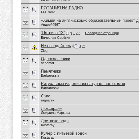
РОТАЦИЯ НА РАДИО
FM_radio
«Химия на английском»: образовательный проект 
Андрей4567
“Пятница 13”
(
1
2
3
...
Последняя страница
)
Вячеслав Серёгин
Не попадайтесь
(
1
2
)
Zieg
Одноклассники
Venomof
Памятники
Barbarossia
Ритуальные изделия из натурального камня
Barbarossia
Сбис
ragnarek
Люкспрайм
Людмила Маркова
Доставка воды
Kostaray
Кулер с питьевой водой
Kostaray