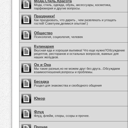
Мода.Стиль.Красота
Мода, стиль, одежда, обувь, аксессуары, косметика,
парфюмерия и другие вопросы.
Праздники!
Как праздновать, что дарить , чем развлекать и угощать
гостей! Советуем,делимся опытом!:)
Общество
Психология, социология, человек
Кулинария
Вкусная еда и хорошая выпивка! Что еще нужно?Обсуждение
рецептов, ресторанов и остальных вопросов, важных для
наших желудков.
Он и Она
Мы такие разные,но не можем друг без друга...Обсуждаем
взаимоотношения,вопросы и проблемы.
Беседка
Раздел для знакомства и свободного общения
Юмор
Флуд
Флуд, флейм, споры, ссоры и прочее.
Прочее