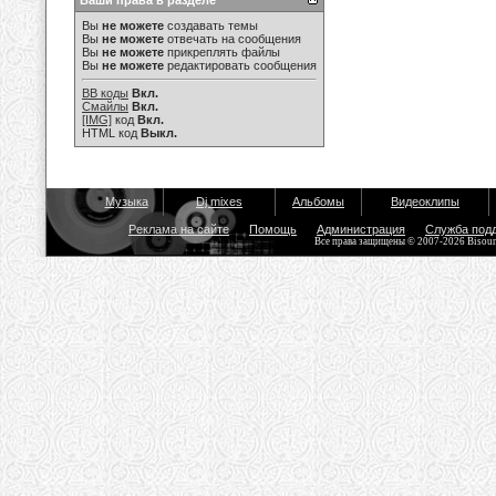
Ваши права в разделе
Вы
не можете
создавать темы
Вы
не можете
отвечать на сообщения
Вы
не можете
прикреплять файлы
Вы
не можете
редактировать сообщения
BB коды
Вкл.
Смайлы
Вкл.
[IMG]
код
Вкл.
HTML код
Выкл.
Музыка
Dj mixes
Альбомы
Видеоклипы
Реклама на сайте
Помощь
Администрация
Служба под
Все права защищены © 2007-2026 Bisou