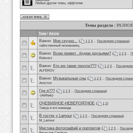
Любые другие темы, оффтопик
Темы раздела
: РАЗНО
Тема
/
Автор
Важно:
Мне скучно...
(
1
2
3
...
Последняя страница
)
тайнственный незнакомец
Важно:
Всем привет...будем друзьями?
(
1
2
3
...
П
Roloverz
Важно:
Кто же такие тролли???
(
1
2
3
...
Последняя
ALFEROV
Важно:
Музыкальные сны
(
1
2
3
...
Последняя стран
Апостол
Где я???
(
1
2
3
...
Последняя страница
)
-{4ёRtиk}-
ОЧЕВИДНОЕ-НЕВЕРОЯТНОЕ
(
1
2
)
Тимур и его команда
В гостях у Lamour
(
1
2
3
...
Последняя страница
)
M_Lamour
Мистика фотографий и портретов
(
1
2
3
...
Последн
Вячеслав Серёгин