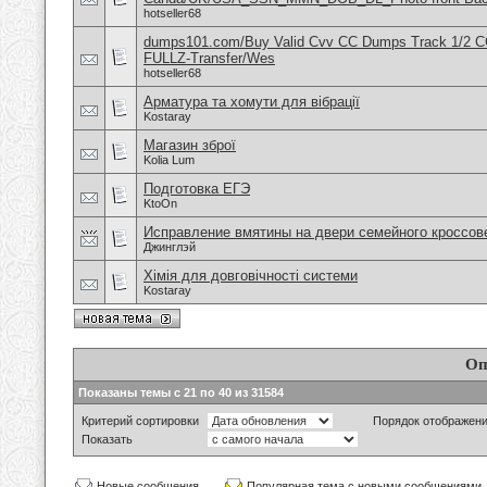
hotseller68
dumps101.com/Buy Valid Cvv CC Dumps Track 1/2 C
FULLZ-Transfer/Wes
hotseller68
Арматура та хомути для вібрації
Kostaray
Магазин зброї
Kolia Lum
Подготовка ЕГЭ
KtoOn
Исправление вмятины на двери семейного кроссов
Джинглэй
Хімія для довговічності системи
Kostaray
Оп
Показаны темы с 21 по 40 из 31584
Критерий сортировки
Порядок отображен
Показать
Новые сообщения
Популярная тема с новыми сообщениями