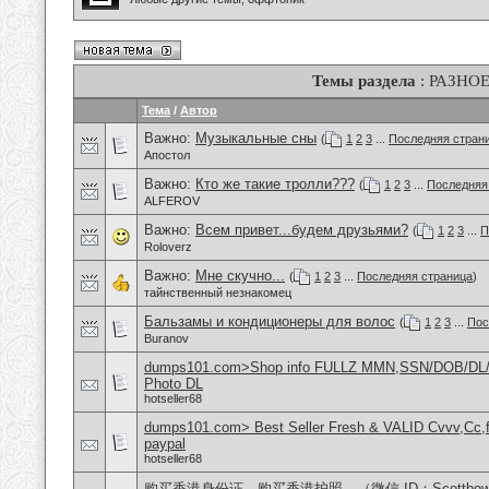
Темы раздела
: РАЗНО
Тема
/
Автор
Важно:
Музыкальные сны
(
1
2
3
...
Последняя стран
Апостол
Важно:
Кто же такие тролли???
(
1
2
3
...
Последняя
ALFEROV
Важно:
Всем привет...будем друзьями?
(
1
2
3
...
П
Roloverz
Важно:
Мне скучно...
(
1
2
3
...
Последняя страница
)
тайнственный незнакомец
Бальзамы и кондиционеры для волос
(
1
2
3
...
Пос
Buranov
dumps101.com>Shop info FULLZ MMN,SSN/DOB/DL/
Photo DL
hotseller68
dumps101.com> Best Seller Fresh & VALID Cvvv,Cc,f
paypal
hotseller68
购买香港身份证，购买香港护照，（微信 ID：Scottbo