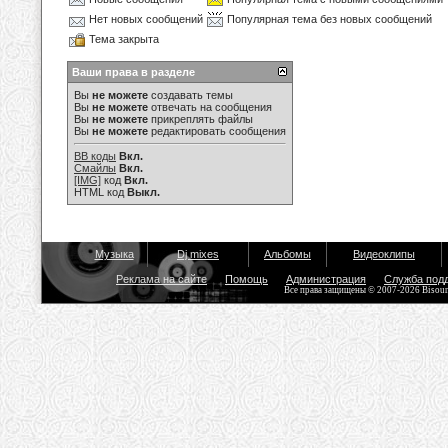
Нет новых сообщений
Популярная тема без новых сообщений
Тема закрыта
Ваши права в разделе
Вы
не можете
создавать темы
Вы
не можете
отвечать на сообщения
Вы
не можете
прикреплять файлы
Вы
не можете
редактировать сообщения
BB коды
Вкл.
Смайлы
Вкл.
[IMG]
код
Вкл.
HTML код
Выкл.
Музыка
Dj mixes
Альбомы
Видеоклипы
Реклама на сайте
Помощь
Администрация
Служба под
Все права защищены © 2007-2026 Bisou