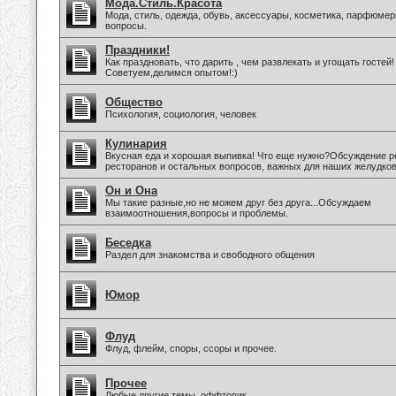
Мода.Стиль.Красота
Мода, стиль, одежда, обувь, аксессуары, косметика, парфюмер
вопросы.
Праздники!
Как праздновать, что дарить , чем развлекать и угощать гостей!
Советуем,делимся опытом!:)
Общество
Психология, социология, человек
Кулинария
Вкусная еда и хорошая выпивка! Что еще нужно?Обсуждение р
ресторанов и остальных вопросов, важных для наших желудков
Он и Она
Мы такие разные,но не можем друг без друга...Обсуждаем
взаимоотношения,вопросы и проблемы.
Беседка
Раздел для знакомства и свободного общения
Юмор
Флуд
Флуд, флейм, споры, ссоры и прочее.
Прочее
Любые другие темы, оффтопик