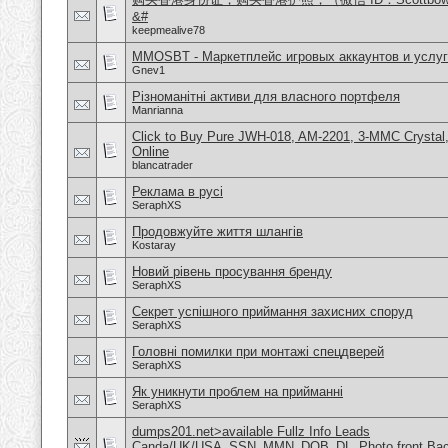
&#
keepmealive78
MMOSBT - Маркетплейс игровых аккаунтов и услуг
Gnev1
Різноманітні активи для власного портфеля
Manrianna
Click to Buy Pure JWH-018, AM-2201, 3-MMC Crysta
Online
blancatrader
Реклама в русі
SeraphXS
Продовжуйте життя шлангів
Kostaray
Новий рівень просування бренду
SeraphXS
Секрет успішного приймання захисних споруд
SeraphXS
Головні помилки при монтажі спецдверей
SeraphXS
Як уникнути проблем на прийманні
SeraphXS
dumps201.net>available Fullz Info Leads
Canda/UK/USA_SSN_MMN_DOB_DL_Photo front Ba