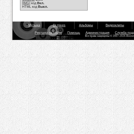
[IMG]
код
Вкл.
HTML код
Выкл.
Музыка
Dj mixes
Альбомы
Видеоклипы
Реклама на сайте
Помощь
Администрация
Служба под
Все права защищены © 2007-2026 Bisou