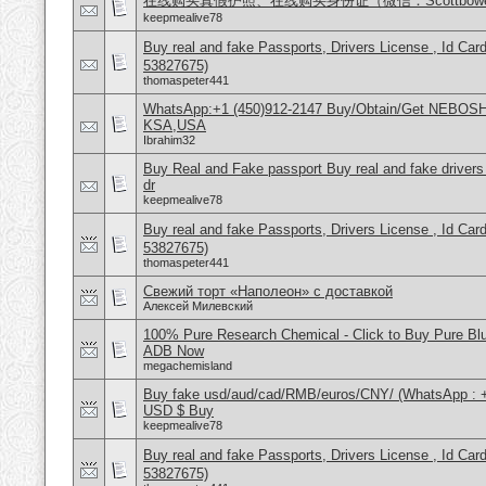
在线购买真假护照、在线购买身份证（微信：Scottbow
keepmealive78
Buy real and fake Passports, Drivers License , Id
53827675)
thomaspeter441
WhatsApp:+1 (450)912-2147 Buy/Obtain/Get NEBOSH C
KSA,USA
Ibrahim32
Buy Real and Fake passport Buy real and fake drivers 
dr
keepmealive78
Buy real and fake Passports, Drivers License , Id
53827675)
thomaspeter441
Свежий торт «Наполеон» с доставкой
Алексей Милевский
100% Pure Research Chemical - Click to Buy Pure Bl
ADB Now
megachemisland
Buy fake usd/aud/cad/RMB/euros/CNY/ (WhatsApp : 
USD $ Buy
keepmealive78
Buy real and fake Passports, Drivers License , Id
53827675)