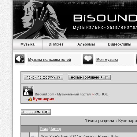
Музыка
Dj Mixes
Альбомы
Видеоклипы
Музыка пользователей
Моя музыка
Bisound.com - Музыкальный портал
>
РАЗНОЕ
Кулинария
Темы раздела
: Кулинари
Тема
/
Автор
New Year's Eve 2027 in Ancient Rome, Italy