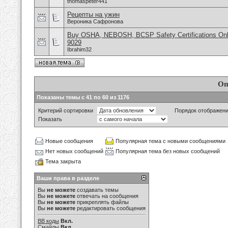
thomaspeter441
Рецепты на ужин
Вероника Сафронова
Buy OSHA, NEBOSH, BCSP Safety Certifications Onli
9029
Ibrahim32
Оп
Показаны темы с 41 по 60 из 1176
Критерий сортировки
Порядок отображен
Показать
Новые сообщения
Популярная тема с новыми сообщениями
Нет новых сообщений
Популярная тема без новых сообщений
Тема закрыта
Ваши права в разделе
Вы
не можете
создавать темы
Вы
не можете
отвечать на сообщения
Вы
не можете
прикреплять файлы
Вы
не можете
редактировать сообщения
BB коды
Вкл.
Смайлы
Вкл.