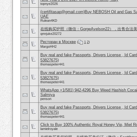
topnye2026
(certifitasap@gmail.com)Buy NEBOSH Oil and Gas Saf
UAE
Rulean4KD
在线购买护照（微信：GorgeAvelson22），出售合
qmrjuke20272
Ресторан в Москве
(
1
2
)
MargoHH2
Buy real and fake Passports, Drivers License , Id
53827675)
thomaspeter441
Buy real and fake Passports, Drivers License , Id
53827675)
thomaspeter441
WhatsApp +1(581) 942-4296 Buy Weed Hashish Cocain
Salmiya
penson
Buy real and fake Passports, Drivers License , Id
53827675)
thomaspeter441
Click to Buy 100% Authentic Royal Honey Vip, Miel R
lamielroyale