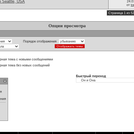
n Seattle, USA
24.0
от
t
Страница 1 из 5
Опции просмотра
Порядок отображения
рная тема с новыми сообщениями
рная тема без новых сообщений
Быстрый переход
ия
ения