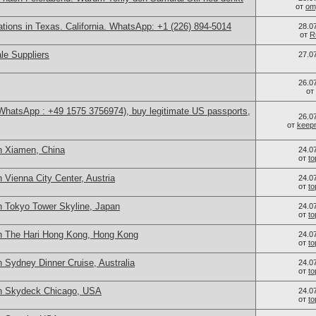
от
om
cations in Texas. California. WhatsApp: +1 (226) 894-5014
28.0
от
R
le Suppliers
27.0
26.0
от
(WhatsApp : +49 1575 3756974), buy legitimate US passports,
26.0
от
keep
n Xiamen, China
24.0
от
t
 Vienna City Center, Austria
24.0
от
t
n Tokyo Tower Skyline, Japan
24.0
от
t
n The Hari Hong Kong, Hong Kong
24.0
от
t
 Sydney Dinner Cruise, Australia
24.0
от
t
in Skydeck Chicago, USA
24.0
от
t