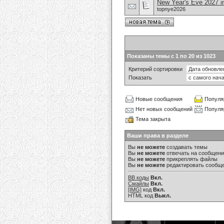
New Year's Eve 2027 i
topnye2026
Показаны темы с 1 по 20 из 1023
Критерий сортировки
Показать
Новые сообщения
Популя
Нет новых сообщений
Популя
Тема закрыта
Ваши права в разделе
Вы
не можете
создавать темы
Вы
не можете
отвечать на сообщен
Вы
не можете
прикреплять файлы
Вы
не можете
редактировать сообщ
BB коды
Вкл.
Смайлы
Вкл.
[IMG]
код
Вкл.
HTML код
Выкл.