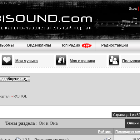
Вход
льбомы
Видеоклипы
Топ Радио
Радиостанции
Моя музыка
Моя страница
Пользов
портал
>
РАЗНОЕ
Страница 1 из 5
Темы раздела
: Он и Она
Опции 
Рейтинг
Последнее со
-это...
(
1
2
3
...
Последняя страница
)
18.0