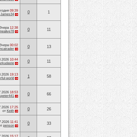
годня
09:39
0
1
т
James34
Вчера
12:38
0
11
mealive78
Вчера
00:02
0
13
ancatrader
8.2026
10:44
0
11
urkudaste
8.2026
19:13
1
58
ful-world
7.2026
18:53
0
66
speter441
7.2026
17:25
0
26
от
Keith
7.2026
11:41
0
33
от
penson
7.2026
15:17