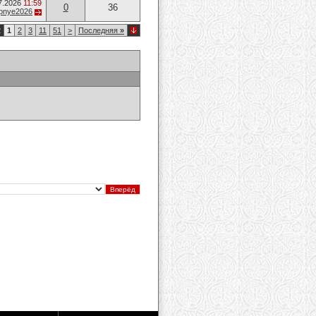
7.2026
11:59
0
36
opnye2026
2
1
2
3
11
51
>
Последняя
»