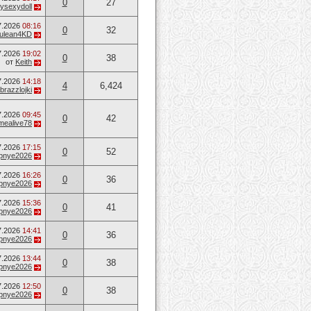
0
27
ysexydoll
7.2026
08:16
0
32
ulean4KD
7.2026
19:02
0
38
от
Keith
7.2026
14:18
4
6,424
brazzlojki
7.2026
09:45
0
42
mealive78
7.2026
17:15
0
52
opnye2026
7.2026
16:26
0
36
opnye2026
7.2026
15:36
0
41
opnye2026
7.2026
14:41
0
36
opnye2026
7.2026
13:44
0
38
opnye2026
7.2026
12:50
0
38
opnye2026