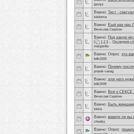
igoriys
Важно:
Тест - сексуа
tululueva
Важно:
Ещё раз про
Вячеслав Серёгин
Важно:
Под какую му
(
1
2
3
...
Последняя ст
margaritta
Важно: Опрос:
кто ва
lelik2008
Важно:
Почему после 
prianik-variag
Важно:
для чего нуже
lelik2008
Важно:
Всё о СЕКСЕ.
Вячеслав Серёгин
Важно:
Быть женщиной
lokkis
Важно:
верите ли вы
chealsy
Важно: Опрос:
поцелу