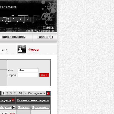
|
Регистрация
Помощь
Добавить в избранное
Видео приколы
Flash-игры
атели
Форум
Имя
Пароль
2
1
2
3
11
51
>
Последняя
»
раздела
Искать в этом разделе
общение
Ответов
Просмотров
7.2026
13:04