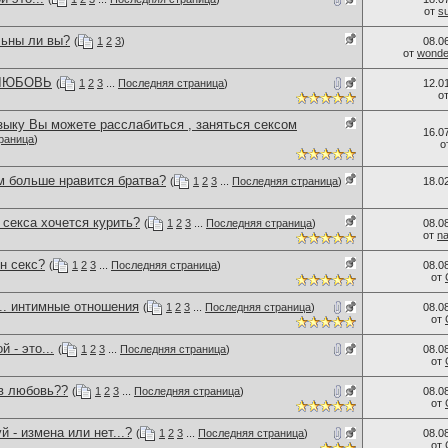
от
s
льны ли вы?
(
1
2
3
)
08.0
от
wonder
 ЛЮБОВЬ
(
1
2
3
...
Последняя страница
)
12.0
о
зыку Вы можете расслабиться , заняться сексом
16.0
раница
)
о
м больше нравится братва?
(
1
2
3
...
Последняя страница
)
18.0
секса хочется курить?
(
1
2
3
...
Последняя страница
)
08.0
от
n
н секс?
(
1
2
3
...
Последняя страница
)
08.0
от
.. интимные отношения
(
1
2
3
...
Последняя страница
)
08.0
от
 - это...
(
1
2
3
...
Последняя страница
)
08.0
от
 в любовь??
(
1
2
3
...
Последняя страница
)
08.0
от
й - измена или нет...?
(
1
2
3
...
Последняя страница
)
08.0
от