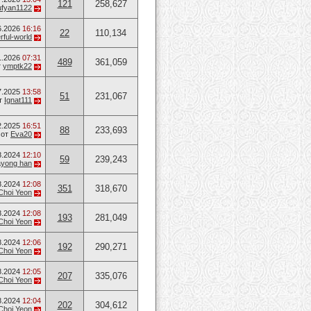
121
258,627
ufyan1122
6.2026
16:16
22
110,134
ful-world
1.2026
07:31
489
361,059
т
ymptk22
7.2025
13:58
51
231,067
т
Ignat111
2.2025
16:51
88
233,693
от
Eva20
8.2024
12:10
59
239,243
ayong han
8.2024
12:08
351
318,670
Choi Yeon
8.2024
12:08
193
281,049
Choi Yeon
8.2024
12:06
192
290,271
Choi Yeon
8.2024
12:05
207
335,076
Choi Yeon
8.2024
12:04
202
304,612
Choi Yeon