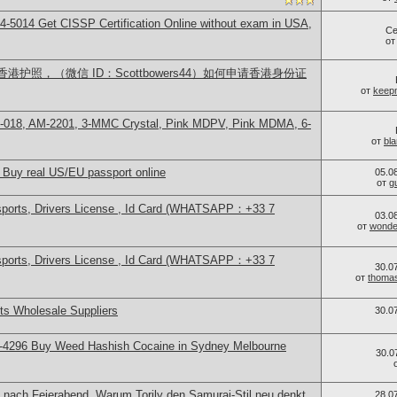
-5014​ Get CISSP Certification Online without exam in USA,
Се
о
护照，（微信 ID：Scottbowers44）如何申请香港身份证
от
keep
H-018, AM-2201, 3-MMC Crystal, Pink MDPV, Pink MDMA, 6-
от
bl
 Buy real US/EU passport online
05.0
от
g
sports, Drivers License , Id Card (WHATSAPP：+33 7
03.0
от
wonder
sports, Drivers License , Id Card (WHATSAPP：+33 7
30.0
от
thoma
s Wholesale Suppliers
30.0
-4296 Buy Weed Hashish Cocaine in Sydney Melbourne
30.0
 nach Feierabend. Warum Torily den Samurai-Stil neu denkt
28.0