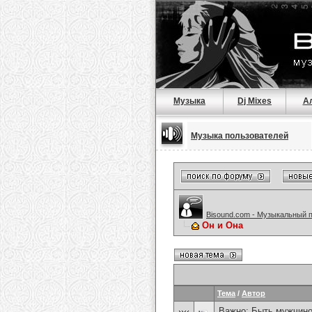
Музыка
Dj Mixes
А
Музыка пользователей
Bisound.com - Музыкальный 
Он и Она
Тема
/
Автор
Важно:
Быть мужчиной