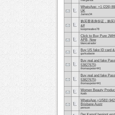
margaritta
WhatsApp: +1 (226) 894
UK
James34
购买香港身份证，购买香港
&#
keepmealive78
Click to Buy Pure JW
APB, Now
blancatrader
Buy US fake ID card &
gurkudaste
Buy real and fake Pas
53827675)
thomaspeter441
Buy real and fake Pas
53827675)
thomaspeter441
Women Beauty Product
Keith
WhatsApp +1(581) 942
Brisbane Austr
penson
Der Kampf beginnt erst