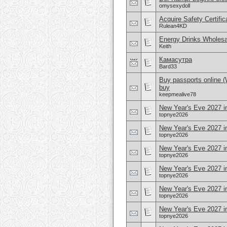
omysexydoll
Acquire Safety Certifi
Rulean4KD
Energy Drinks Wholesa
Keith
Камасутра
Bard33
Buy passports online 
buy
keepmealive78
New Year's Eve 2027 i
topnye2026
New Year's Eve 2027 in
topnye2026
New Year's Eve 2027 i
topnye2026
New Year's Eve 2027 i
topnye2026
New Year's Eve 2027 in
topnye2026
New Year's Eve 2027 
topnye2026