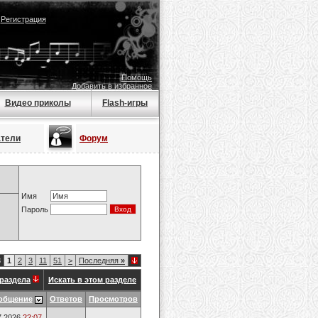
|
Регистрация
Помощь
Добавить в избранное
Видео приколы
Flash-игры
атели
Форум
Имя
Пароль
3
1
2
3
11
51
>
Последняя
»
раздела
Искать в этом разделе
общение
Ответов
Просмотров
7.2026
22:07