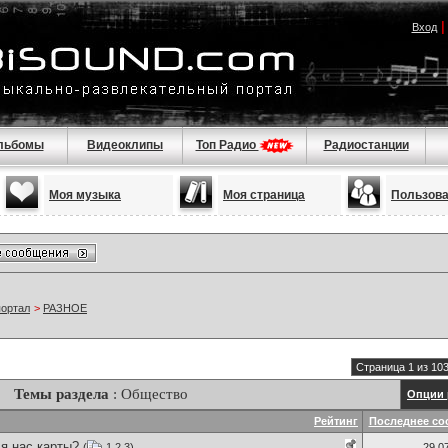
Вход
льбомы
Видеоклипы
Топ Радио
Радиостанции
Моя музыка
Моя страница
Пользов
портал
>
РАЗНОЕ
Страница 1 из 10
Темы раздела
: Общество
Опции 
Рейтинг
Последнее со
я нас карты?
(
1
2
3
)
29.0