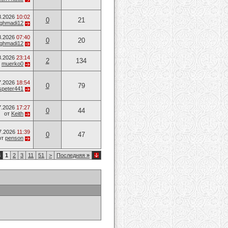
8.2026
10:02
0
21
ghmadi12
8.2026
07:40
0
20
ghmadi12
8.2026
23:14
2
134
т
muerko0
7.2026
18:54
0
79
speter441
7.2026
17:27
0
44
от
Keith
7.2026
11:39
0
47
от
penson
3
1
2
3
11
51
>
Последняя
»