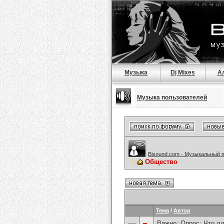
Музыка
Dj Mixes
А
Музыка пользователей
Bisound.com - Музыкальный 
Общество
Тема
/
Автор
Важно: Опрос:
Что дл