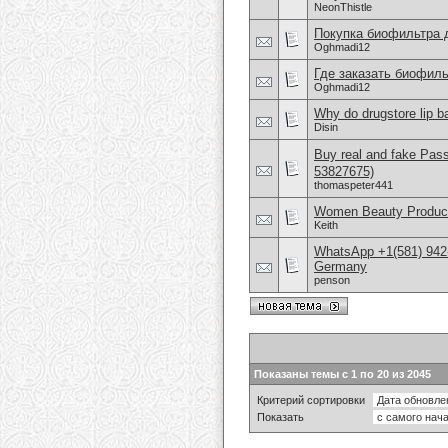
NeonThistle
Покупка биофильтра 
Oghmadi12
Где заказать биофиль
Oghmadi12
Why do drugstore lip b
Disin
Buy real and fake Pas
53827675)
thomaspeter441
Women Beauty Product
Keith
WhatsApp +1(581) 942
Germany
penson
Показаны темы с 1 по 20 из 2045
Критерий сортировки
Показать