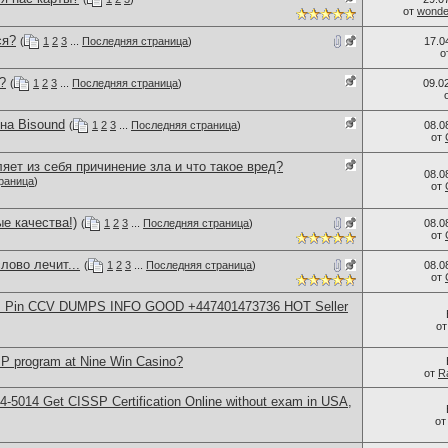
от
wonder
ся?
(
1
2
3
...
Последняя страница
)
17.0
о
?
(
1
2
3
...
Последняя страница
)
09.0
на Bisound
(
1
2
3
...
Последняя страница
)
08.0
от
яет из себя причинение зла и что такое вред?
08.0
раница
)
от
е качества!)
(
1
2
3
...
Последняя страница
)
08.0
от
лово лечит...
(
1
2
3
...
Последняя страница
)
08.0
от
rds Pin CCV DUMPS INFO GOOD +447401473736 HOT Seller
о
IP program at Nine Win Casino?
от
R
-5014​ Get CISSP Certification Online without exam in USA,
о