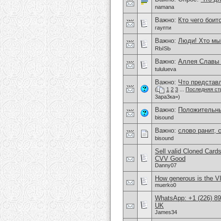
namana
Важно:
Кто чего боит
гаупти
Важно:
Люди! Хто мы
RЫSЬ
Важно:
Аллея Славы 
tululueva
Важно:
Что представл
(
1
2
3
...
Последняя ст
3ара3ка=)
Важно:
Положительны
bisound
Важно:
слово ранит, с
bisound
Sell valid Cloned Ca
CVV Good
Danny07
How generous is the V
muerko0
WhatsApp: +1 (226) 894
UK
James34