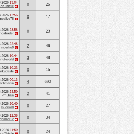
8.2026
13:04
0
25
onThistle
8.2026
12:56
0
17
mealive78
8.2026
23:58
0
23
ancatrader
8.2026
22:48
2
46
т
muerko0
8.2026
10:44
3
48
ful-world
8.2026
10:33
0
15
urkudaste
8.2026
00:13
4
690
techmartin
8.2026
23:50
2
41
от
Disin
8.2026
20:40
0
27
т
muerko0
8.2026
12:38
0
34
ghmadi12
8.2026
11:50
0
24
onThistle