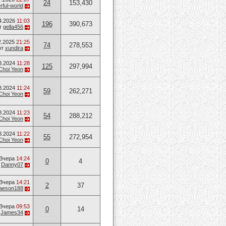
24
153,430
ful-world
4.2026
11:03
196
390,673
т
gella456
2.2025
21:25
74
278,553
от
xundira
8.2024
11:28
125
297,994
Choi Yeon
8.2024
11:24
59
262,271
Choi Yeon
8.2024
11:23
54
288,212
Choi Yeon
8.2024
11:22
55
272,954
Choi Yeon
Вчера
14:24
0
4
т
Danny07
Вчера
14:21
2
37
aeson188
Вчера
09:53
0
14
т
James34