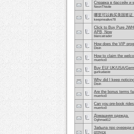
Справка в бассейн и
NeonThistle
哪里可以购买美国签证？购
keepmealive78
Click to Buy Pure JW
APB, Now
blancatrader
How does the VIP prog
Disin
How to claim the welc
muerko0
Buy EU/ UK/USA/German
gurkudaste
Why did I keep noticin
Disin
Are the bonus terms fa
muerko0
Can you pre-book rides
muerko0
Домашняя одежда.
Oghmadi12
Забыла про очереди в
отпуск