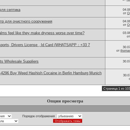
для септика
04.0
от
O
тр для очистного сооружения
04.0
от
O
alms feel like they make dryness worse over time?
03.0
о
sports, Drivers License , Id Card (WHATSAPP：+33 7
30.0
от
thoma
s Wholesale Suppliers
30.0
-4296 Buy Weed Hashish Cocaine in Berlin Hamburg Munich
30.0
Страница 1 из 10
Опции просмотра
Порядок отображения