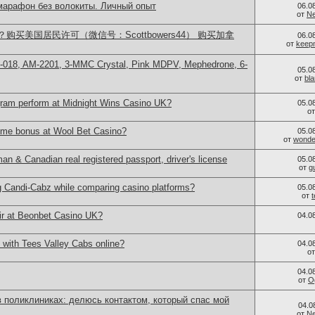
 марафон без волокиты. Личный опыт
06.0
от
Ne
买美国居民许可（微信号：Scottbowers44） 购买加拿
06.0
от
keep
H-018, AM-2201, 3-MMC Crystal, Pink MDPV, Mephedrone, 6-
05.0
от
bl
ram perform at Midnight Wins Casino UK?
05.0
о
ome bonus at Wool Bet Casino?
05.0
от
wonder
 & Canadian real registered passport, driver's license
05.0
от
g
g Candi-Cabz while comparing casino platforms?
05.0
от
ir at Beonbet Casino UK?
04.0
 with Tees Valley Cabs online?
04.0
о
04.0
от
O
 поликлиниках: делюсь контактом, который спас мой
04.0
от
Ne