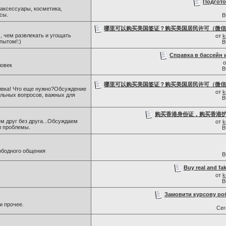
Подгото
 аксессуары, косметика,
сы.
В
哪里可以购买美国签证？购买美国居民许可（微信号：S
 , чем развлекать и угощать
от
k
пытом!:)
В
Справка в бассейн 
ловек
В
哪里可以购买美国签证？购买美国居民许可（微信号：S
ивка! Что еще нужно?Обсуждение
от
k
альных вопросов, важных для
В
购买香港身份证，购买香港护照
м друг без друга...Обсуждаем
от
k
и проблемы.
В
ободного общения
В
Buy real and fak
от
k
В
Замовити курсову ро
и прочее.
Се