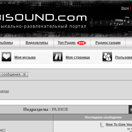
Вход
льбомы
Видеоклипы
Топ Радио
Радиостанции
Моя музыка
Моя страница
Пользов
портал
Подразделы
: РАЗНОЕ
Последнее сообщение
How To Give Your
от
НАС!