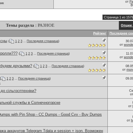
от
Pa
пик
В
Страница 1 из 157
Темы раздела
: РАЗНОЕ
Опции 
Рейтинг
Последнее со
 сны
(
1
2
3
...
Последняя страница
)
30.0
от
wonder
тролли???
(
1
2
3
...
Последняя страница
)
11.0
от
wonder
..будем друзьями?
(
1
2
3
...
Последняя страница
)
08.0
от
monc
(
1
2
3
...
Последняя страница
)
09.0
ц
 до сільгосптехніки?
Се
о
альной службы в Солнечногорске
от
umps with Pin Shop - CC Dumps - Good Cvv - Buy Dumps
от
h
ажа аккаунтов Telegram Tdata и session + json. Возможен