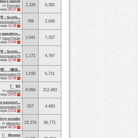
вка к школе
2,220
6,381
от
Pomydor
чера
20:27
cottb...
789
2,930
eepmealive78
чера
12:38
и марафон...
2,041
7,337
от
NeonThistle
чера
13:04
cottb...
1,171
4,767
eepmealive78
чера
12:36
，（微信...
1,030
6,711
eepmealive78
чера
12:38
БК
8,894
212,493
от
maxsima
чера
19:03
e passport...
557
4,493
eepmealive78
чера
13:01
боту онлайн
23,376
66,771
от
eliseenko
годня
00:10
Жалюзі