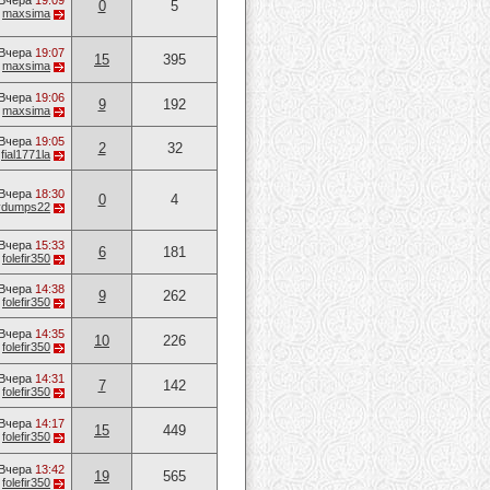
Вчера
19:09
0
5
т
maxsima
Вчера
19:07
15
395
т
maxsima
Вчера
19:06
9
192
т
maxsima
Вчера
19:05
2
32
т
fial1771la
Вчера
18:30
0
4
vvdumps22
Вчера
15:33
6
181
т
folefir350
Вчера
14:38
9
262
т
folefir350
Вчера
14:35
10
226
т
folefir350
Вчера
14:31
7
142
т
folefir350
Вчера
14:17
15
449
т
folefir350
Вчера
13:42
19
565
т
folefir350