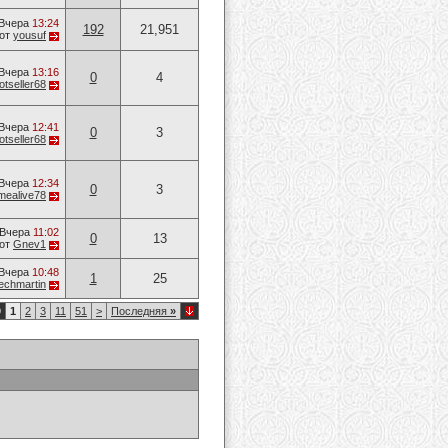
Вчера
13:24
192
21,951
от
yousuf
Вчера
13:16
0
4
otseller68
Вчера
12:41
0
3
otseller68
Вчера
12:34
0
3
mealive78
Вчера
11:02
0
13
от
Gnev1
Вчера
10:48
1
25
techmartin
9
1
2
3
11
51
>
Последняя
»