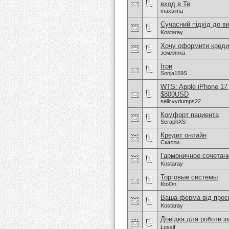
вход в Te
maxsima
Сучасний підхід до в
Kostaray
Хочу оформити креди
землянка
Ігри
Sonja159S
WTS: Apple iPhone 17
$800USD
sellcvvdumps22
Комфорт пациента
SeraphXS
Кредит онлайн
Скалли
Гармоничное сочетан
Kostaray
Торговые системы
KtoOn
Ваша ферма від проєк
Kostaray
Довідка для роботи з
Lossif