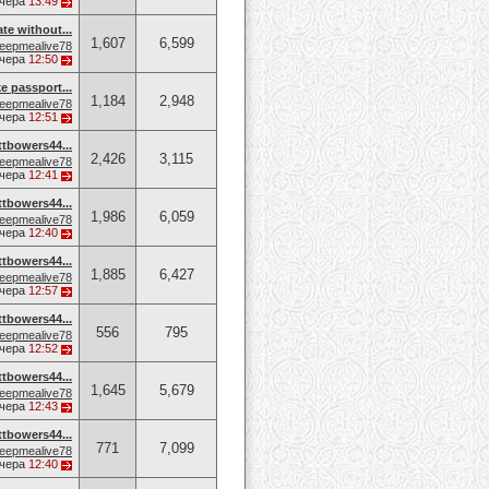
чера
13:49
ate without...
1,607
6,599
eepmealive78
чера
12:50
e passport...
1,184
2,948
eepmealive78
чера
12:51
owers44...
2,426
3,115
eepmealive78
чера
12:41
owers44...
1,986
6,059
eepmealive78
чера
12:40
owers44...
1,885
6,427
eepmealive78
чера
12:57
owers44...
556
795
eepmealive78
чера
12:52
owers44...
1,645
5,679
eepmealive78
чера
12:43
owers44...
771
7,099
eepmealive78
чера
12:40