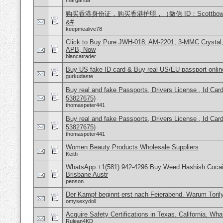
margaritta
购买香港身份证，购买香港护照，（微信 ID：Scottbo
&#
keepmealive78
Click to Buy Pure JWH-018, AM-2201, 3-MMC Crysta
APB, Now
blancatrader
Buy US fake ID card & Buy real US/EU passport onlin
gurkudaste
Buy real and fake Passports, Drivers License , Id
53827675)
thomaspeter441
Buy real and fake Passports, Drivers License , Id
53827675)
thomaspeter441
Women Beauty Products Wholesale Suppliers
Keith
WhatsApp +1(581) 942-4296 Buy Weed Hashish Cocai
Brisbane Austr
penson
Der Kampf beginnt erst nach Feierabend. Warum Torily
omysexydoll
Acquire Safety Certifications in Texas. California. Wh
Rulean4KD