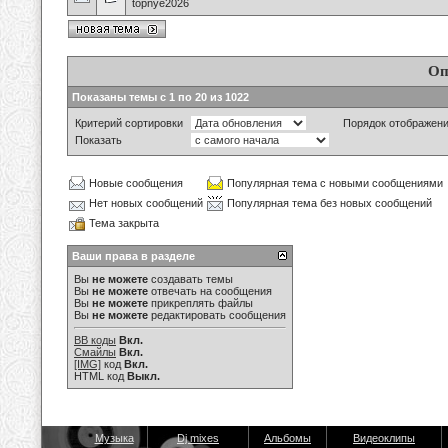
topnye2026
Оп
Показаны темы с 1 по 20 из 1022
Критерий сортировки
Порядок отображен
Показать
Новые сообщения
Популярная тема с новыми сообщениями
Нет новых сообщений
Популярная тема без новых сообщений
Тема закрыта
Ваши права в разделе
Вы
не можете
создавать темы
Вы
не можете
отвечать на сообщения
Вы
не можете
прикреплять файлы
Вы
не можете
редактировать сообщения
BB коды
Вкл.
Смайлы
Вкл.
[IMG]
код
Вкл.
HTML код
Выкл.
Музыка
Dj mixes
Альбомы
Видеоклипы