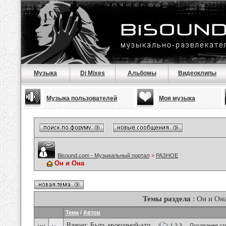
Музыка
Dj Mixes
Альбомы
Видеоклипы
Музыка пользователей
Моя музыка
Bisound.com - Музыкальный портал
>
РАЗНОЕ
Он и Она
Темы раздела
: Он и Он
Тема
/
Автор
Важно:
Быть мужчиной-это...
(
1
2
3
...
Последняя ст