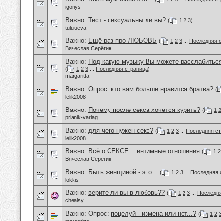
igoriys
Важно:
Тест - сексуальны ли вы?
(
1
2
3
)
tululueva
Важно:
Ещё раз про ЛЮБОВЬ
(
1
2
3
...
Последняя 
Вячеслав Серёгин
Важно:
Под какую музыку Вы можете расслабиться
(
1
2
3
...
Последняя страница
)
margaritta
Важно: Опрос:
кто вам больше нравится братва?
(
lelik2008
Важно:
Почему после секса хочется курить?
(
1
2
prianik-variag
Важно:
для чего нужен секс?
(
1
2
3
...
Последняя ст
lelik2008
Важно:
Всё о СЕКСЕ... интимные отношения
(
1
2
Вячеслав Серёгин
Важно:
Быть женщиной - это...
(
1
2
3
...
Последняя 
lokkis
Важно:
верите ли вы в любовь??
(
1
2
3
...
Последня
chealsy
Важно: Опрос:
поцелуй - измена или нет...?
(
1
2