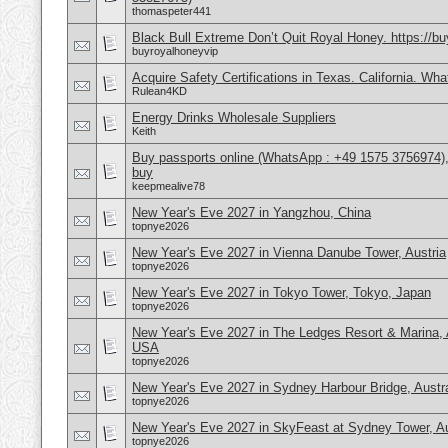
thomaspeter441
Black Bull Extreme Don’t Quit Royal Honey. https://b
buyroyalhoneyvip
Acquire Safety Certifications in Texas. California. Wh
Rulean4KD
Energy Drinks Wholesale Suppliers
Keith
Buy passports online (WhatsApp : +49 1575 3756974),
buy
keepmealive78
New Year's Eve 2027 in Yangzhou, China
topnye2026
New Year's Eve 2027 in Vienna Danube Tower, Austria
topnye2026
New Year's Eve 2027 in Tokyo Tower, Tokyo, Japan
topnye2026
New Year's Eve 2027 in The Ledges Resort & Marina, 
USA
topnye2026
New Year's Eve 2027 in Sydney Harbour Bridge, Austra
topnye2026
New Year's Eve 2027 in SkyFeast at Sydney Tower, Au
topnye2026