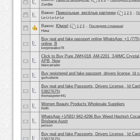
ZomBie
Важно:
Прикольные, весёлые картинки
(
1
2
3
...
По
La-Li-Lu-Le-Lo
Важно:
Юмор!
(
1
2
3
...
Последняя страница
)
Ника
Buy real and fake passport online,WhatsApp: +1 (775
online, B
keepmealive78
Click to Buy Pure JWH-018, AM-2201, 3-MMC Crysta
APB, Now
blancatrader
Buy registered and fake passport, drivers license, Id 
gurkudaste
Buy real and fake Passports, Drivers License , Id
53827675)
thomaspeter441
Women Beauty Products Wholesale Suppliers
Keith
WhatsApp +1(581) 942-4296 Buy Weed Hashish Cocai
Brisbane Austr
penson
Buy real and fake Passports, Drivers License , Id
53827675)