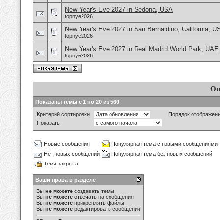
New Year's Eve 2027 in Sedona, USA
topnye2026
New Year's Eve 2027 in San Bernardino, California, U
topnye2026
New Year's Eve 2027 in Real Madrid World Park, UAE
topnye2026
Оп
Показаны темы с 1 по 20 из 560
Критерий сортировки
Порядок отображен
Показать
Новые сообщения
Популярная тема с новыми сообщениями
Нет новых сообщений
Популярная тема без новых сообщений
Тема закрыта
Ваши права в разделе
Вы
не можете
создавать темы
Вы
не можете
отвечать на сообщения
Вы
не можете
прикреплять файлы
Вы
не можете
редактировать сообщения