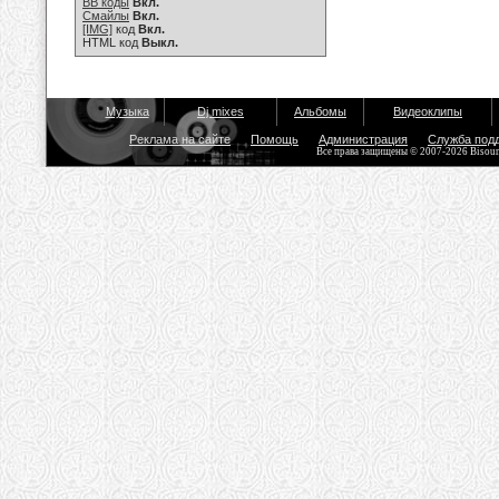
BB коды
Вкл.
Смайлы
Вкл.
[IMG]
код
Вкл.
HTML код
Выкл.
Музыка
Dj mixes
Альбомы
Видеоклипы
Реклама на сайте
Помощь
Администрация
Служба под
Все права защищены © 2007-2026 Bisou