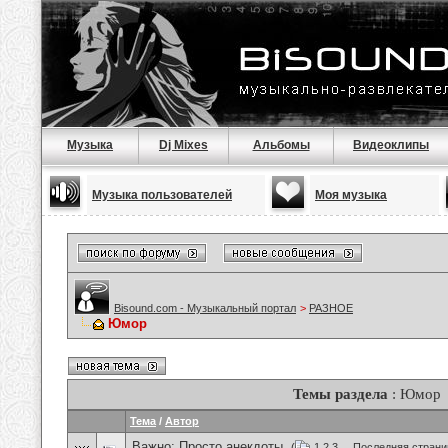
Музыка
Dj Mixes
Альбомы
Видеоклипы
Музыка пользователей
Моя музыка
Bisound.com - Музыкальный портал
>
РАЗНОЕ
Юмор
Темы раздела
: Юмор
Тема
/
Автор
Важно:
Просто анекдоты.
(
1
2
3
...
Последняя страни