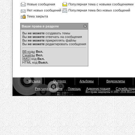
Новые сообщения
Популярная тема с новыми сообщениями
Нет новых сообщений
Популярная тема без новых сообщений
Тема закрыта
Ваши права в разделе
Вы
не можете
создавать темы
Вы
не можете
отвечать на сообщения
Вы
не можете
прикреплять файлы
Вы
не можете
редактировать сообщения
BB коды
Вкл.
Смайлы
Вкл.
[IMG]
код
Вкл.
HTML код
Выкл.
Музыка
Dj mixes
Альбомы
Видеоклипы
Реклама на сайте
Помощь
Администрация
Служба под
Все права защищены © 2007-2026 Bisou