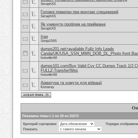
SeraphXS
Головні помилки при монтажі спецдверей
SeraphXS
Як уникнути проблем на прийманні
SeraphXS
Ігри
Sonja159S
dumps201.net>available Fullz Info Leads
Canda/UK/USA_SSN_MMN_DOB_DL_Photo front Ba
hotseller68
dumps101.com/Buy Valid Cvv CC Dumps Track 1/2 C
FULLZ-Transfer/Wes
hotseller68
Арматура та хомути для вібрації
Kostaray
Оп
Показаны темы с 1 по 20 из 31573
Критерий сортировки
Порядок отображен
Показать