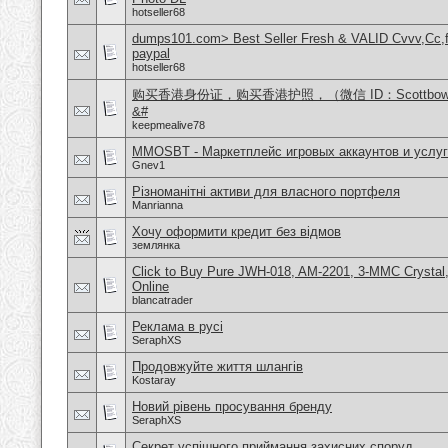
hotseller68
dumps101.com> Best Seller Fresh & VALID Cvvv,Cc,f
paypal
hotseller68
购买香港身份证，购买香港护照，（微信 ID：Scottbo
&#
keepmealive78
MMOSBT - Маркетплейс игровых аккаунтов и услуг
Gnev1
Різноманітні активи для власного портфеля
Manrianna
Хочу оформити кредит без відмов
землянка
Click to Buy Pure JWH-018, AM-2201, 3-MMC Crysta
Online
blancatrader
Реклама в русі
SeraphXS
Продовжуйте життя шлангів
Kostaray
Новий рівень просування бренду
SeraphXS
Секрет успішного приймання захисних споруд