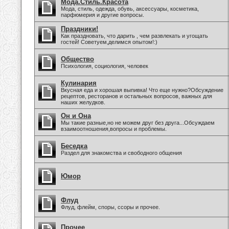
Мода.Стиль.Красота
Мода, стиль, одежда, обувь, аксессуары, косметика,
парфюмерия и другие вопросы.
Праздники!
Как праздновать, что дарить , чем развлекать и угощать
гостей! Советуем,делимся опытом!:)
Общество
Психология, социология, человек
Кулинария
Вкусная еда и хорошая выпивка! Что еще нужно?Обсуждение
рецептов, ресторанов и остальных вопросов, важных для
наших желудков.
Он и Она
Мы такие разные,но не можем друг без друга...Обсуждаем
взаимоотношения,вопросы и проблемы.
Беседка
Раздел для знакомства и свободного общения
Юмор
Флуд
Флуд, флейм, споры, ссоры и прочее.
Прочее