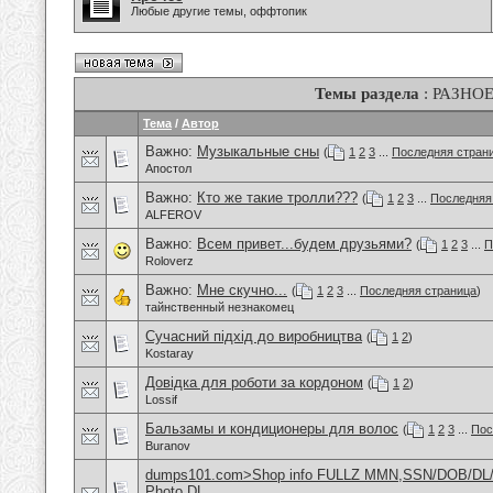
Любые другие темы, оффтопик
Темы раздела
: РАЗНО
Тема
/
Автор
Важно:
Музыкальные сны
(
1
2
3
...
Последняя стран
Апостол
Важно:
Кто же такие тролли???
(
1
2
3
...
Последняя
ALFEROV
Важно:
Всем привет...будем друзьями?
(
1
2
3
...
П
Roloverz
Важно:
Мне скучно...
(
1
2
3
...
Последняя страница
)
тайнственный незнакомец
Сучасний підхід до виробництва
(
1
2
)
Kostaray
Довідка для роботи за кордоном
(
1
2
)
Lossif
Бальзамы и кондиционеры для волос
(
1
2
3
...
Пос
Buranov
dumps101.com>Shop info FULLZ MMN,SSN/DOB/DL/
Photo DL