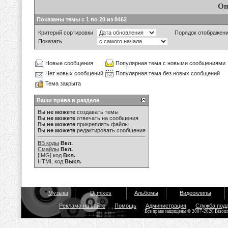
Оп
Показаны темы с 1 по 20 из 8462
Критерий сортировки
Порядок отображен
Показать
Новые сообщения
Популярная тема с новыми сообщениями
Нет новых сообщений
Популярная тема без новых сообщений
Тема закрыта
Ваши права в разделе
Вы
не можете
создавать темы
Вы
не можете
отвечать на сообщения
Вы
не можете
прикреплять файлы
Вы
не можете
редактировать сообщения
BB коды
Вкл.
Смайлы
Вкл.
[IMG]
код
Вкл.
HTML код
Выкл.
Музыка
Dj mixes
Альбомы
Видеоклипы
Реклама на сайте
Помощь
Администрация
Служба под
Все права защищены © 2007-2026 Bisou