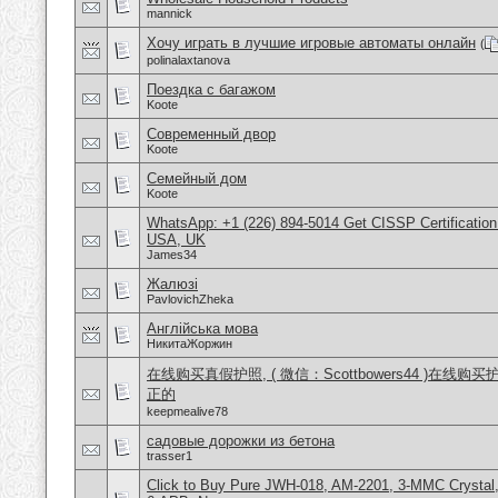
mannick
Хочу играть в лучшие игровые автоматы онлайн
(
polinalaxtanova
Поездка с багажом
Koote
Современный двор
Koote
Семейный дом
Koote
WhatsApp: +1 (226) 894-5014​ Get CISSP Certification
USA, UK
James34
Жалюзі
PavlovichZheka
Англійська мова
НикитаЖоржин
在线购买真假护照, ( 微信：Scottbowers44 )在线购
正的
keepmealive78
садовые дорожки из бетона
trasser1
Click to Buy Pure JWH-018, AM-2201, 3-MMC Crysta