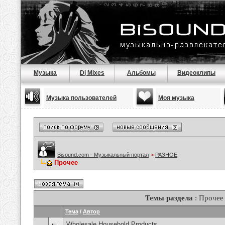
Музыка
Dj Mixes
Альбомы
Видеоклипы
Музыка пользователей
Моя музыка
Bisound.com - Музыкальный портал
>
РАЗНОЕ
Прочее
Темы раздела
: Прочее
Тема
/
Автор
Wholesale Household Products