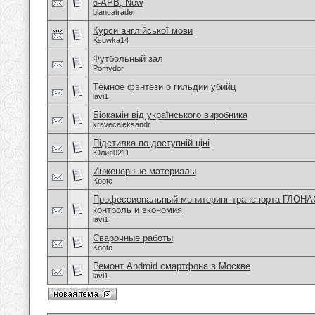
6-APB, Now
blancatrader
Курси англійської мови
Ksuwka14
Футбольный зал
Pomydor
Тёмное фэнтези о гильдии убийц
lavi1
Біокамін від українського виробника
kravecaleksandr
Підстилка по доступній ціні
Юлия0211
Инженерные материалы
Koote
Профессиональный мониторинг транспорта ГЛОНА
контроль и экономия
lavi1
Сварочные работы
Koote
Ремонт Android смартфона в Москве
lavi1