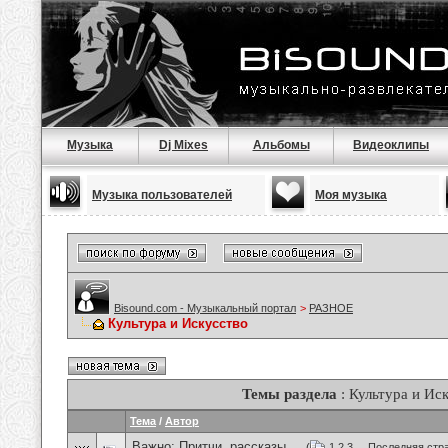
Музыка
Dj Mixes
Альбомы
Видеоклипы
Музыка пользователей
Моя музыка
Bisound.com - Музыкальный портал
>
РАЗНОЕ
Культура и Искусство
Темы раздела
: Культура и Ис
Тема
/
Автор
Важно:
Притчи, рассказы ...
(
1
2
3
...
Последняя стр