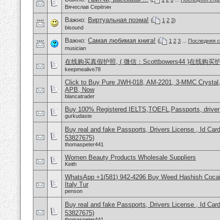
Вячеслав Серёгин
Важно:
Виртуальная поэма!
(
1
2
3
)
bisound
Важно:
Самая любимая книга!
(
1
2
3
...
Последняя с
musician
在线购买真假护照, ( 微信：Scottbowers44 )在线购
keepmealive78
Click to Buy Pure JWH-018, AM-2201, 3-MMC Crysta
APB, Now
blancatrader
Buy 100% Registered IELTS,TOEFL,Passports, driver
gurkudaste
Buy real and fake Passports, Drivers License , Id
53827675)
thomaspeter441
Women Beauty Products Wholesale Suppliers
Keith
WhatsApp +1(581) 942-4296 Buy Weed Hashish Cocai
Italy Tur
penson
Buy real and fake Passports, Drivers License , Id
53827675)
thomaspeter441