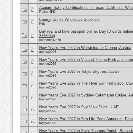
Acquire Safety Certifications in Texas. California. Wh
Rulean4KD
Energy Drinks Wholesale Suppliers
Keith
Buy real and fake passport online, Buy ID cards onli
3756974)
keepmealive78
New Year's Eve 2027 in Wurstelprater Vienna, Austria
topnye2026
New Year's Eve 2027 in Vialand Theme Park and istan
topnye2026
New Year's Eve 2027 in Tokyo Skytree, Japan
topnye2026
New Year's Eve 2027 in The Flyer San Francisco, US
topnye2026
New Year's Eve 2027 in Sydney Catamaran Cruise, Aus
topnye2026
New Year's Eve 2027 in Sky View Dubai, UAE
topnye2026
New Year's Eve 2027 in Sea Life Paris Aquarium, Fra
topnye2026
New Year's Eve 2027 in Saint Thomas Parish, Barbad