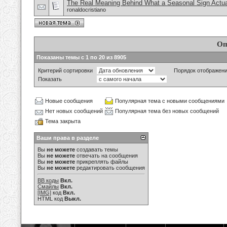
The Real Meaning Behind What a Seasonal Sign Actua
ronaldocristiano
Оп
Показаны темы с 1 по 20 из 8905
Критерий сортировки
Порядок отображен
Показать
Новые сообщения
Популярная тема с новыми сообщениями
Нет новых сообщений
Популярная тема без новых сообщений
Тема закрыта
Ваши права в разделе
Вы
не можете
создавать темы
Вы
не можете
отвечать на сообщения
Вы
не можете
прикреплять файлы
Вы
не можете
редактировать сообщения
BB коды
Вкл.
Смайлы
Вкл.
[IMG]
код
Вкл.
HTML код
Выкл.