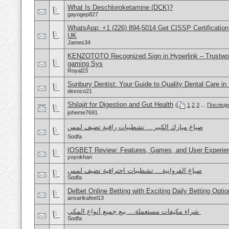
What Is Deschloroketamine (DCK)?
gayogep827
WhatsApp: +1 (226) 894-5014​ Get CISSP Certification
UK
James34
KENZOTOTO Recognized Sign in Hyperlink – Trustwort
gaming Sys
Royal23
Sunbury Dentist: Your Guide to Quality Dental Care in
dexoco21
Shilajit for Digestion and Gut Health
(
1
2
3
...
Последн
joheme7691
Sodfa
IOSBET Review: Features, Games, and User Experie
yoyokhan
صباغ الفروانية… تشطيبات احترافية تضيف لمس
Sodfa
Delbet Online Betting with Exciting Daily Betting Opti
ansarikafeel13
شراء مكيفات مستعملة… بيع جميع أنواع المكي
Sodfa