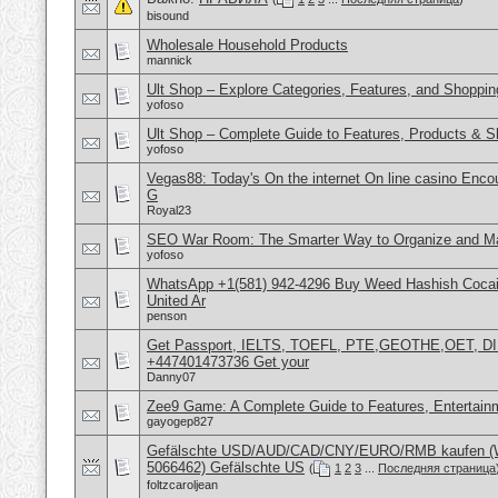
bisound
Wholesale Household Products
mannick
Ult Shop – Explore Categories, Features, and Shoppin
yofoso
Ult Shop – Complete Guide to Features, Products & 
yofoso
Vegas88: Today's On the internet On line casino Encou
G
Royal23
SEO War Room: The Smarter Way to Organize and M
yofoso
WhatsApp +1(581) 942-4296 Buy Weed Hashish Cocai
United Ar
penson
Get Passport, IELTS, TOEFL, PTE,GEOTHE,OET, D
+447401473736 Get your
Danny07
Zee9 Game: A Complete Guide to Features, Entertain
gayogep827
Gefälschte USD/AUD/CAD/CNY/EURO/RMB kaufen (W
5066462) Gefälschte US
(
1
2
3
...
Последняя страница
foltzcaroljean