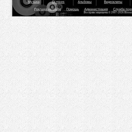
Музыка
Dj mixes
Альбомы
Видеоклипы
Реклама на сайте
Помощь
Администрация
Служба под
Все права защищены © 2007-2026 Bisou