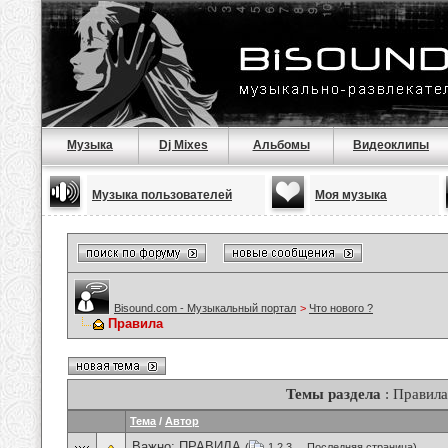
Музыка
Dj Mixes
Альбомы
Видеоклипы
Музыка пользователей
Моя музыка
Bisound.com - Музыкальный портал
>
Что нового ?
Правила
Темы раздела
: Правила
Тема
/
Автор
Важно:
ПРАВИЛА
(
1
2
3
...
Последняя страница
)