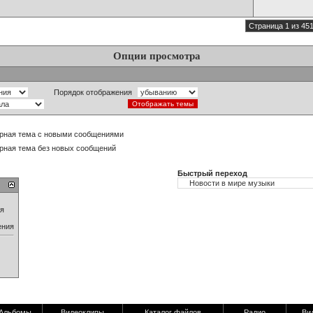
Страница 1 из 45
Опции просмотра
Порядок отображения
рная тема с новыми сообщениями
рная тема без новых сообщений
Быстрый переход
ия
ения
Альбомы
Видеоклипы
Каталог файлов
Радио
Ви