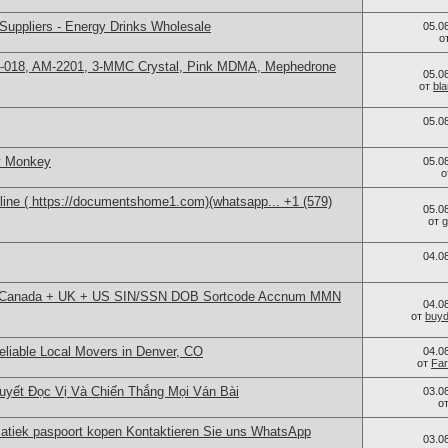
Suppliers - Energy Drinks Wholesale
05.0
о
H-018, AM-2201, 3-MMC Crystal, Pink MDMA, Mephedrone
05.0
от
bl
05.0
y Monkey
05.0
о
line ( https://documentshome1.com)(whatsapp... +1 (579)
05.0
от
g
04.0
fullz Canada + UK + US SIN/SSN DOB Sortcode Accnum MMN
04.0
от
buy
eliable Local Movers in Denver, CO
04.0
от
Far
uyết Đọc Vị Và Chiến Thắng Mọi Ván Bài
03.0
о
atiek paspoort kopen Kontaktieren Sie uns WhatsApp
03.0