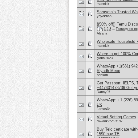
mannick
Sarasota’s Trusted Wa
yoyokhan
{{50% off}} Temu Discou
(
1
2
3
...
Последняя ст
Afsana
Wholesale Household 
mannick
Where to get 100% Coun
global2023
WhatsApp +1(581) 942
Riyadh Mecc
penson
Get Passport, IELTS
+447401473736 Get yo
Danny07
WhatsApp: +1 (226) 894
UK
James34
Virtual Betting Games
rowankvho53197
Buy Telc certicate wi
1590 buy TE