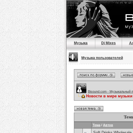
Музыка
Dj Mixes
А
Музыка пользователей
Bisound.com - Музыкальный 
Новости в мире музыки
Тем
Тема
/
Автор
Soft Drinks Wholesale 