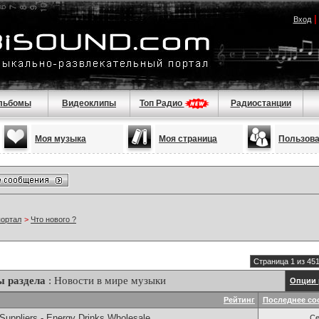
Вход
льбомы
Видеоклипы
Топ Радио
Радиостанции
Моя музыка
Моя страница
Пользов
портал
>
Что нового ?
Страница 1 из 45
ы раздела
: Новости в мире музыки
Опции 
Рейтинг
Последнее со
Suppliers - Energy Drinks Wholesale
Се