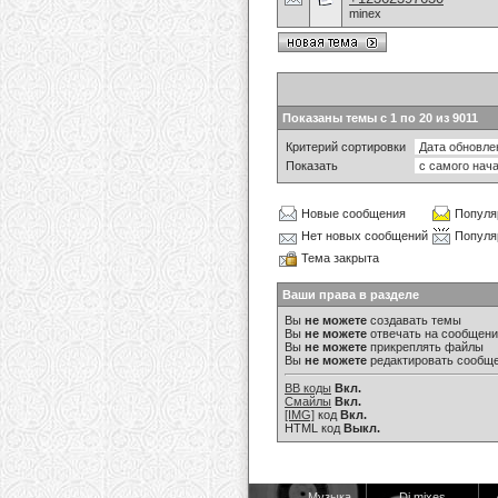
minex
Показаны темы с 1 по 20 из 9011
Критерий сортировки
Показать
Новые сообщения
Популя
Нет новых сообщений
Популя
Тема закрыта
Ваши права в разделе
Вы
не можете
создавать темы
Вы
не можете
отвечать на сообщен
Вы
не можете
прикреплять файлы
Вы
не можете
редактировать сообщ
BB коды
Вкл.
Смайлы
Вкл.
[IMG]
код
Вкл.
HTML код
Выкл.
Музыка
Dj mixes