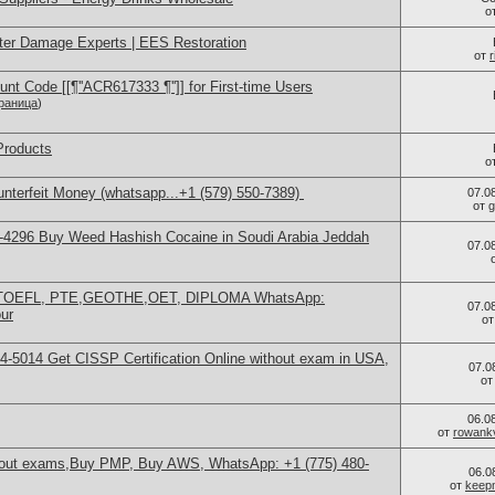
о
ter Damage Experts | EES Restoration
от
nt Code [[¶''ACR617333 ¶'']] for First-time Users
раница
)
Products
о
terfeit Money (whatsapp...+1 (579) 550-7389) ‪
07.0
от
g
-4296 Buy Weed Hashish Cocaine in Soudi Arabia Jeddah
07.0
, TOEFL, PTE,GEOTHE,OET, DIPLOMA WhatsApp:
07.0
ur
о
-5014​ Get CISSP Certification Online without exam in USA,
07.0
о
06.0
от
rowank
thout exams,Buy PMP, Buy AWS, WhatsApp: +1 (775) 480-
06.0
от
keep