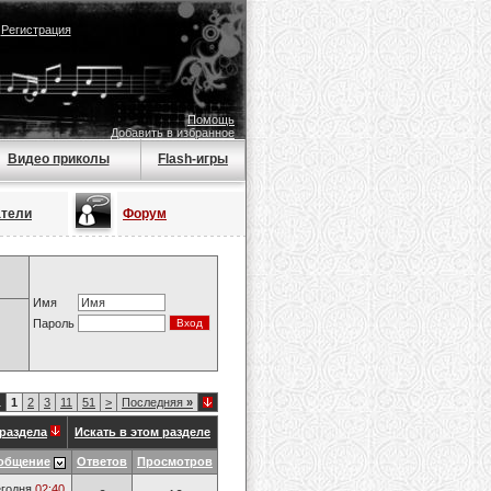
|
Регистрация
Помощь
Добавить в избранное
Видео приколы
Flash-игры
атели
Форум
Имя
Пароль
1
1
2
3
11
51
>
Последняя
»
раздела
Искать в этом разделе
общение
Ответов
Просмотров
годня
02:40