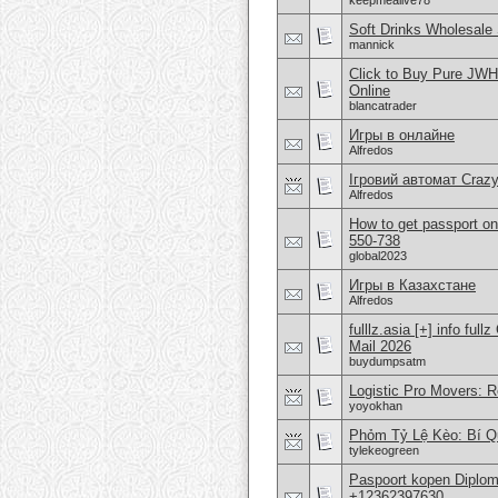
keepmealive78
Soft Drinks Wholesale 
mannick
Click to Buy Pure JW
Online
blancatrader
Игры в онлайне
Alfredos
Ігровий автомат Craz
Alfredos
How to get passport on
550-738
global2023
Игры в Казахстане
Alfredos
fulllz.asia [+] info 
Mail 2026
buydumpsatm
Logistic Pro Movers: R
yoyokhan
Phỏm Tỷ Lệ Kèo: Bí Q
tylekeogreen
Paspoort kopen Diplom
+12362397630