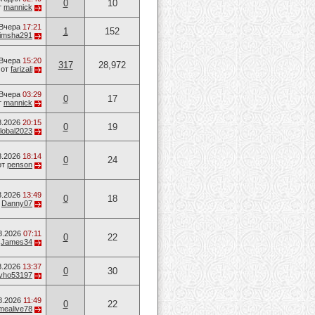
0
10
т
mannick
Вчера
17:21
1
152
rimsha291
Вчера
15:20
317
28,972
от
farizali
Вчера
03:29
0
17
т
mannick
8.2026
20:15
0
19
lobal2023
8.2026
18:14
0
24
от
penson
8.2026
13:49
0
18
т
Danny07
8.2026
07:11
0
22
т
James34
8.2026
13:37
0
30
vho53197
8.2026
11:49
0
22
mealive78