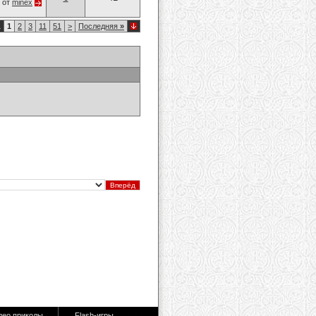
от
minex
1
1
2
3
11
51
>
Последняя
»
део приколы
Flash-игры