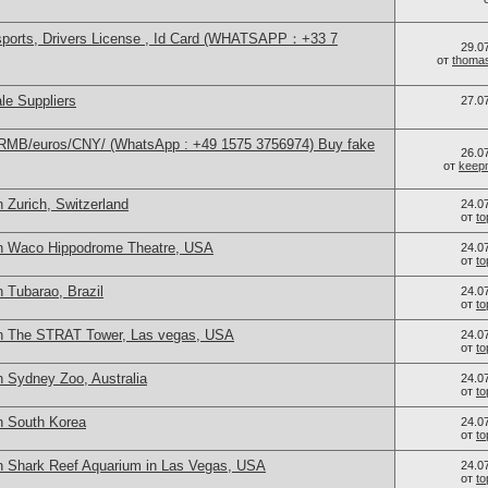
sports, Drivers License , Id Card (WHATSAPP：+33 7
29.0
от
thoma
le Suppliers
27.0
/RMB/euros/CNY/ (WhatsApp : +49 1575 3756974) Buy fake
26.0
от
keep
 Zurich, Switzerland
24.0
от
t
in Waco Hippodrome Theatre, USA
24.0
от
t
 Tubarao, Brazil
24.0
от
t
in The STRAT Tower, Las vegas, USA
24.0
от
t
n Sydney Zoo, Australia
24.0
от
t
n South Korea
24.0
от
t
n Shark Reef Aquarium in Las Vegas, USA
24.0
от
t