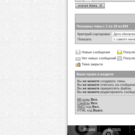
Показаны темы с 1 по 20 из 834
Критерий сортировки
Показать
Новые сообщения
Популя
Нет новых сообщений
Популя
Тема закрыта
Ваши права в разделе
Вы
не можете
создавать темы
Вы
не можете
отвечать на сообщен
Вы
не можете
прикреплять файлы
Вы
не можете
редактировать сообщ
BB коды
Вкл.
Смайлы
Вкл.
[IMG]
код
Вкл.
HTML код
Выкл.
Музыка
Dj mixes