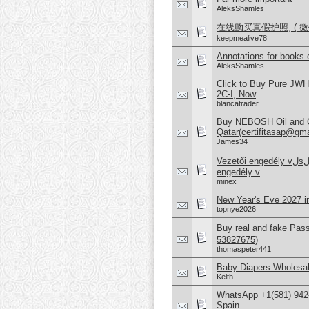
AleksShamles
在线购买真假护照, ( 微信：
keepmealive78
Annotations for books 
AleksShamles
Click to Buy Pure JW
2C-I, Now
blancatrader
Buy NEBOSH Oil and G
Qatar(certifitasap@gm
James34
Vezetői engedély vلsلrlلsa Vezetői engedély online beszerzése Hajَvezetői
engedély v
minex
New Year's Eve 2027 i
topnye2026
Buy real and fake Pas
53827675)
thomaspeter441
Baby Diapers Wholesal
Keith
WhatsApp +1(581) 942-
Spain