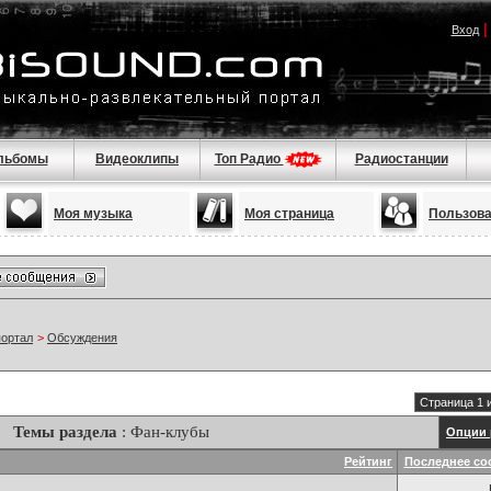
Вход
льбомы
Видеоклипы
Топ Радио
Радиостанции
Моя музыка
Моя страница
Пользов
портал
>
Обсуждения
Страница 1 
Темы раздела
: Фан-клубы
Опции 
Рейтинг
Последнее со