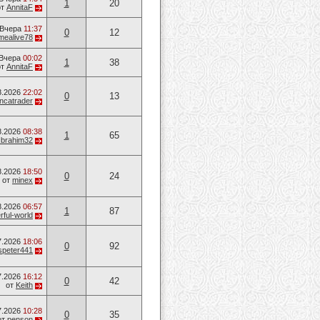
1
20
от
AnnitaF
Вчера
11:37
0
12
mealive78
Вчера
00:02
1
38
от
AnnitaF
8.2026
22:02
0
13
ancatrader
8.2026
08:38
1
65
Ibrahim32
8.2026
18:50
0
24
от
minex
8.2026
06:57
1
87
ful-world
7.2026
18:06
0
92
speter441
7.2026
16:12
0
42
от
Keith
7.2026
10:28
0
35
от
penson