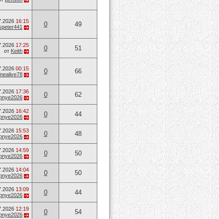
7.2026
16:15
0
49
speter441
7.2026
17:25
0
51
от
Keith
7.2026
00:15
0
66
mealive78
7.2026
17:36
0
62
opnye2026
7.2026
16:42
0
44
opnye2026
7.2026
15:53
0
48
opnye2026
7.2026
14:59
0
50
opnye2026
7.2026
14:04
0
50
opnye2026
7.2026
13:09
0
44
opnye2026
7.2026
12:19
0
54
opnye2026