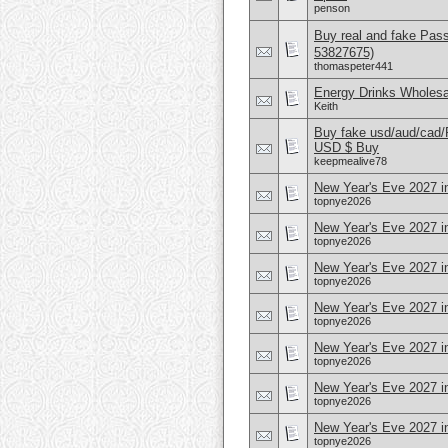
penson
Buy real and fake Pas
53827675)
thomaspeter441
Energy Drinks Wholesa
Keith
Buy fake usd/aud/cad
USD $ Buy
keepmealive78
New Year's Eve 2027 in
topnye2026
New Year's Eve 2027 
topnye2026
New Year's Eve 2027 in
topnye2026
New Year's Eve 2027 
topnye2026
New Year's Eve 2027 i
topnye2026
New Year's Eve 2027 i
topnye2026
New Year's Eve 2027 i
topnye2026