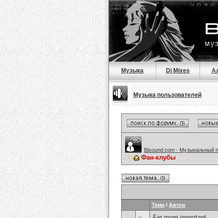
Музыка
Dj Mixes
А
Музыка пользователей
Bisound.com - Музыкальный 
Фан-клубы
Тема
/
Автор
Far more important