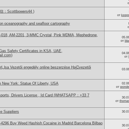
Scottbowers44 )
от
keep
on oceanography and seafloor cartography
H-018, AM-2201, 3-MMC Crystal, Pink MDMA, Mephedrone,
05.0
от
bl
as Safety Certificates in KSA, UAE,
04.0
ail.com)
от
03.0
n New York: Statue Of Liberty, USA
02.0
от
wonder
sports, Drivers License , Id Card (WHATSAPP：+33 7
30.0
от
thoma
e Suppliers
30.0
4296 Buy Weed Hashish Cocaine in Madrid Barcelona Bilbao
30.0