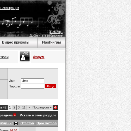
|
Регистрация
Помощь
Добавить в избранное
Видео приколы
Flash-игры
атели
Форум
Имя
Пароль
из 42
1
2
3
11
>
Последняя
»
раздела
Искать в этом разделе
общение
Ответов
Просмотров
Вчера
14:54