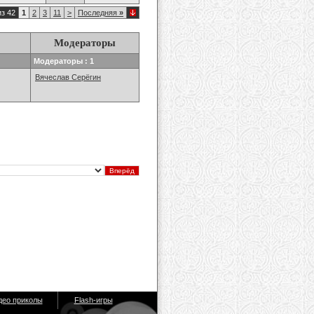
из 42
1
2
3
11
>
Последняя
»
Модераторы
Модераторы : 1
Вячеслав Серёгин
део приколы
Flash-игры