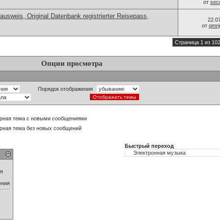
от
sec
ausweis, Original Datenbank registrierter Reisepass,
22.0
от
qmrj
Страница 1 из 10
Опции просмотра
Порядок отображения
рная тема с новыми сообщениями
рная тема без новых сообщений
Быстрый переход
ия
ения