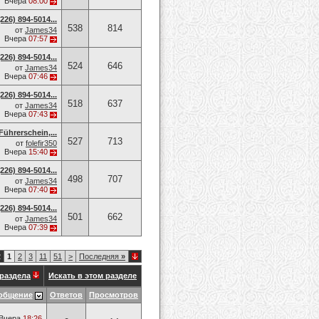
Вчера
08:00
26) 894-5014​...
538
814
от
James34
Вчера
07:57
26) 894-5014​...
524
646
от
James34
Вчера
07:46
26) 894-5014​...
518
637
от
James34
Вчера
07:43
Führerschein,...
527
713
от
folefir350
Вчера
15:40
26) 894-5014​...
498
707
от
James34
Вчера
07:40
26) 894-5014​...
501
662
от
James34
Вчера
07:39
2
1
2
3
11
51
>
Последняя
»
раздела
Искать в этом разделе
общение
Ответов
Просмотров
Вчера
18:26