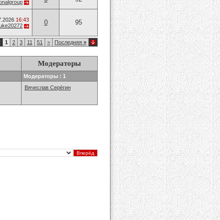
onalgroup
7.2026
16:43
0
95
uke20272
2
1
2
3
11
51
>
Последняя
»
Модераторы
Модераторы : 1
Вячеслав Серёгин