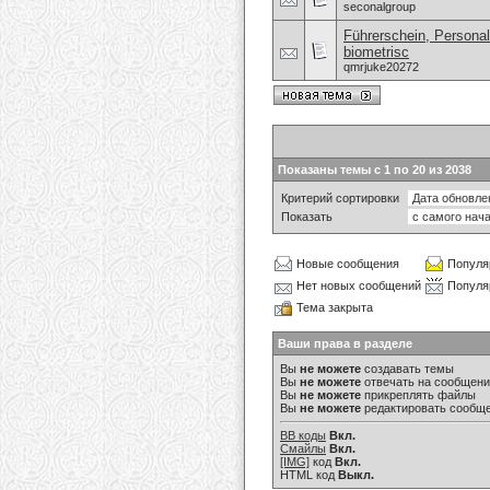
seconalgroup
Führerschein, Personal
biometrisc
qmrjuke20272
Показаны темы с 1 по 20 из 2038
Критерий сортировки
Показать
Новые сообщения
Популя
Нет новых сообщений
Популя
Тема закрыта
Ваши права в разделе
Вы
не можете
создавать темы
Вы
не можете
отвечать на сообщен
Вы
не можете
прикреплять файлы
Вы
не можете
редактировать сообщ
BB коды
Вкл.
Смайлы
Вкл.
[IMG]
код
Вкл.
HTML код
Выкл.