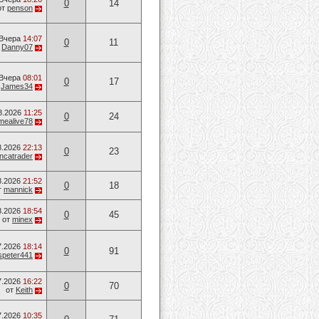
0
14
от
penson
Вчера
14:07
0
11
т
Danny07
Вчера
08:01
0
17
т
James34
8.2026
11:25
0
24
mealive78
8.2026
22:13
0
23
ancatrader
8.2026
21:52
0
18
т
mannick
8.2026
18:54
0
45
от
minex
7.2026
18:14
0
91
speter441
7.2026
16:22
0
70
от
Keith
7.2026
10:35