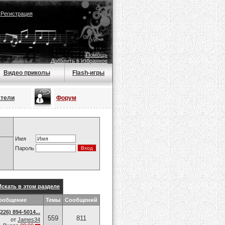
|
Регистрация
Помощь
Добавить в избранное
Видео приколы
Flash-игры
атели
Форум
Имя
Пароль
Искать в этом разделе
ообщение
Темы
Сообщений
26) 894-5014​...
559
811
от
James34