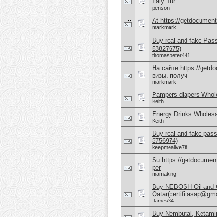
Italy Tur
penson
At https://getdocuments
markmark
Buy real and fake Pas
53827675)
thomaspeter441
На сайте https://get
визы, получ
markmark
Pampers diapers Whole
Keith
Energy Drinks Wholesa
Keith
Buy real and fake pass
3756974)
keepmealive78
Su https://getdocuments
per
mamaking
Buy NEBOSH Oil and G
Qatar(certifitasap@gm
James34
Buy Nembutal, Ketami