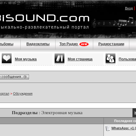
Вход
льбомы
Видеоклипы
Топ Радио
Радиостанции
Моя музыка
Моя страница
Пользов
портал
>
Обсуждения
Подразделы
: Электронная музыка
Последнее с
WhatsApp: +1 (2