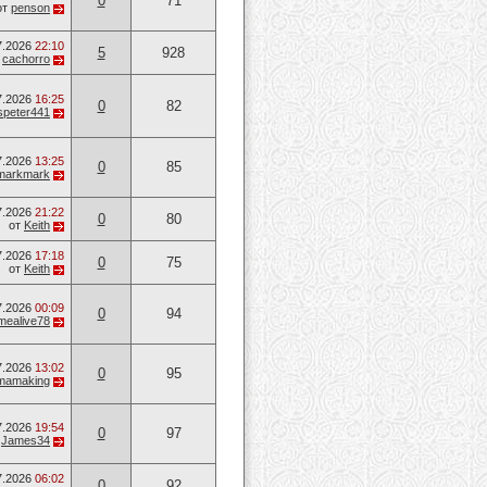
0
71
от
penson
7.2026
22:10
5
928
т
cachorro
7.2026
16:25
0
82
speter441
7.2026
13:25
0
85
markmark
7.2026
21:22
0
80
от
Keith
7.2026
17:18
0
75
от
Keith
7.2026
00:09
0
94
mealive78
7.2026
13:02
0
95
mamaking
7.2026
19:54
0
97
т
James34
7.2026
06:02
0
92