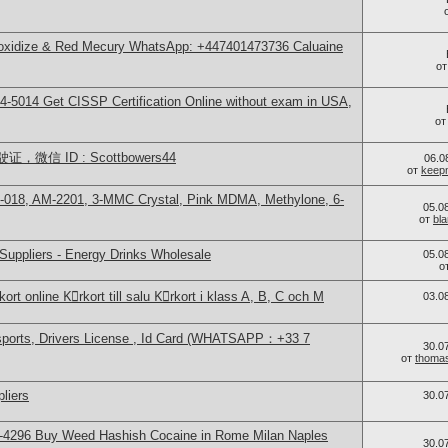
 oxidize & Red Mecury WhatsApp: +447401473736 Caluaine
о
-5014​ Get CISSP Certification Online without exam in USA,
о
信 ID : Scottbowers44
06.0
от
keep
-018, AM-2201, 3-MMC Crystal, Pink MDMA, Methylone, 6-
05.0
от
bl
Suppliers - Energy Drinks Wholesale
05.0
о
ort online Kِrkort till salu Kِrkort i klass A, B, C och M
03.0
sports, Drivers License , Id Card (WHATSAPP：+33 7
30.0
от
thoma
liers
30.0
-4296 Buy Weed Hashish Cocaine in Rome Milan Naples
30.0