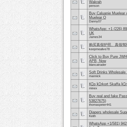
Wakrah
penson
Buy Caluanie Muelear
Muelear O
Danny07
WhatsApp: +1 (226) 894
UK
James34
购买真假护照、真假驾驶证，微
keepmealive78
Click to Buy Pure JWH
APB, Now
blancatrader
Soft Drinks Wholesale 
mannick
Kِp kِrkort Skaffa kِrk
minex
Buy real and fake Pas
53827675)
thomaspeter441
Diapers wholesale Supp
Keith
WhatsApp +1(581) 942