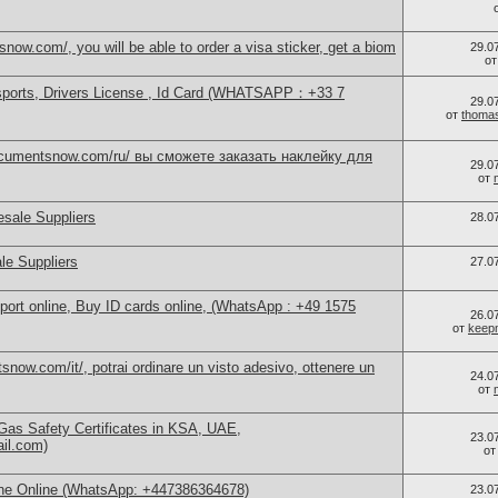
now.com/, you will be able to order a visa sticker, get a biom
29.0
о
sports, Drivers License , Id Card (WHATSAPP：+33 7
29.0
от
thoma
documentsnow.com/ru/ вы сможете заказать наклейку для
29.0
от
sale Suppliers
28.0
le Suppliers
27.0
port online, Buy ID cards online, (WhatsApp : +49 1575
26.0
от
keep
now.com/it/, potrai ordinare un visto adesivo, ottenere un
24.0
от
as Safety Certificates in KSA, UAE,
23.0
ail.com)
о
ne Online (WhatsApp: +447386364678)
23.0