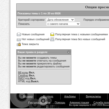
Опции просм
Показаны темы с 1 по 20 из 6926
Критерий сортировки
Порядок отображен
Показать
Новые сообщения
Популярная тема с новыми сообщениями
Нет новых сообщений
Популярная тема без новых сообщений
Тема закрыта
Ваши права в разделе
Вы
не можете
создавать темы
Вы
не можете
отвечать на сообщения
Вы
не можете
прикреплять файлы
Вы
не можете
редактировать сообщения
BB коды
Вкл.
Смайлы
Вкл.
[IMG]
код
Вкл.
HTML код
Выкл.
Музыка
Dj mixes
Альбомы
Видеоклипы
Реклама на сайте
Помощь
Администрация
Служба под
Все права защищены © 2007-2026 Bisou