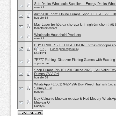
Soft Drinks Wholesale Suppliers - Energy Drinks Whol
mannick
dumps101.com: Online Dumps Shop + CC & Cvv Fullz
hotseller68
Máy Laser trẻ hóa da cho spa kinh nghiệm chọn thiết 
thanhtrucmedcom
Wholesale Household Products
mannick
BUY DRIVER'S LICENSE ONLINE https://worldpasspo
(
1
2
3
...
Последняя страница
)
RUSEPH
7P777 Fishing: Discover Fishing Games with Excitin
superforum
Shop Dumps Pin 101.201 Online 2026 , Sell Valid CV
Dumps CVV Onl
hotseller68
WhatsApp +1(581) 942-4296 Buy Weed Hashish Cocain
Salmiya Fin
penson
Buy Caluanie Muelear oxidize & Red Mecury WhatsAp
Muelear O
Danny07