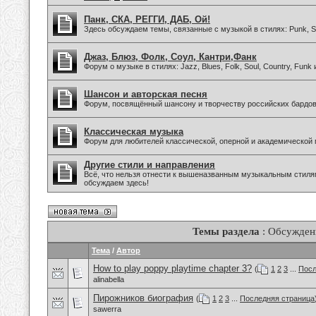
Панк, СКА, РЕГГИ, ДАБ, Ой!
Здесь обсуждаем темы, связанные с музыкой в стилях: Punk, Sk
Джаз, Блюз, Фолк, Соул, Кантри,Фанк
Форум о музыке в стилях: Jazz, Blues, Folk, Soul, Country, Funk
Шансон и авторская песня
Форум, посвящённый шансону и творчеству российских бардов
Классическая музыка
Форум для любителей классической, оперной и академической 
Другие стили и направления
Всё, что нельзя отнести к вышеназванным музыкальным стиля
обсуждаем здесь!
Темы раздела
: Обсужден
Тема
/
Автор
How to play poppy playtime chapter 3?
(
1
2
3
...
Посл
alinabella
Пирожников биография
(
1
2
3
...
Последняя страница
sawerra