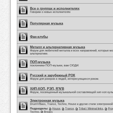
Все о группах и исполнителях
Говорим о новых исполнителях
Популярная музыка
Фан-клубы
Металл и альтернативная музыка
Форум для любителей металла и всех направлений, которые мо
альтернативе.
ПОП-музыка
поклонники ПОП-музыки, вам СЮДА!
Русский и зарубежный РОК
Форум для рокеров и людей, интересующихся роком.
ХИП-ХОП, РЭП, R'N'B
Форум, посвященный музыкальной составляющей хип-хоп куль
Электронная музыка
Drum'n'Bass, Trance, Techno, House и другие стили электронной
Подразделы
:
House
,
Trance
,
Tribal / Minimal links
,
Pro
Techno
,
Breaks