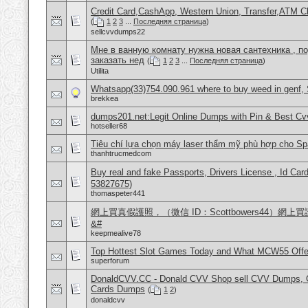
Credit Card,CashApp, Western Union, Transfer,ATM C
(
1
2
3
...
Последняя страница
)
sellcvvdumps22
Мне в ванную комнату нужна новая сантехника , п
заказать нед
(
1
2
3
...
Последняя страница
)
Utilita
Whatsapp(33)754.090.961 where to buy weed in genf, 
brekkea
dumps201.net:Legit Online Dumps with Pin & Best C
hotseller68
Tiêu chí lựa chọn máy laser thẩm mỹ phù hợp cho Sp
thanhtrucmedcom
Buy real and fake Passports, Drivers License , Id
53827675)
thomaspeter441
網上買真假護照，（微信 ID：Scottbowers44）
&#
keepmealive78
Top Hottest Slot Games Today and What MCW55 Offe
superforum
DonaldCVV.CC - Donald CVV Shop sell CVV Dumps, CC
Cards Dumps
(
1
2
)
donaldcvv