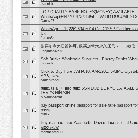
mannick
TOP QUALITY BANK NOTES(MONEY) AVAILABLE
WhatsApp(+447401473736)GET VALID DOCUMENTS
Danny07
WhatsApp: +1 (226) 894-5014​ Get CISSP Certification
UK
James34
购买加拿大居留许可, 购买加拿大永久居民卡，（微信：Scot
keepmealive78
Soft Drinks Wholesale Suppliers - Energy Drinks Whol
mannick
Click to Buy Pure JWH-018, AM-2201, 3-MMC Crysta
APB, Now
blancatrader
fulllz.asia [+] info fullz SSN DOB DL KYC DATA AL
LEADS NIN SIN
buydumpsatm
buy passport online passport for sale fake passport fo
passp
minex
Buy real and fake Passports, Drivers License , Id
53827675)
thomaspeter441