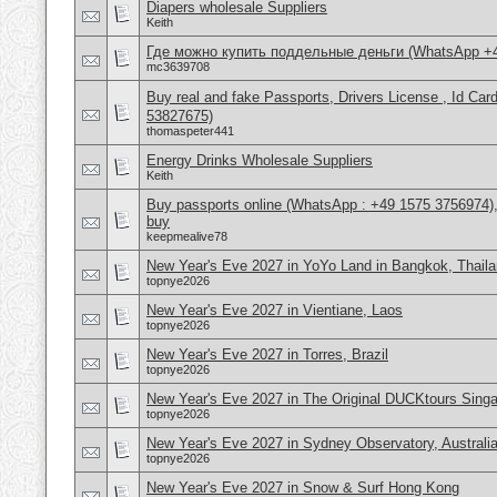
Diapers wholesale Suppliers
Keith
Где можно купить поддельные деньги (WhatsApp +
mc3639708
Buy real and fake Passports, Drivers License , Id
53827675)
thomaspeter441
Energy Drinks Wholesale Suppliers
Keith
Buy passports online (WhatsApp : +49 1575 3756974),
buy
keepmealive78
New Year's Eve 2027 in YoYo Land in Bangkok, Thail
topnye2026
New Year's Eve 2027 in Vientiane, Laos
topnye2026
New Year's Eve 2027 in Torres, Brazil
topnye2026
New Year's Eve 2027 in The Original DUCKtours Sing
topnye2026
New Year's Eve 2027 in Sydney Observatory, Australi
topnye2026
New Year's Eve 2027 in Snow & Surf Hong Kong