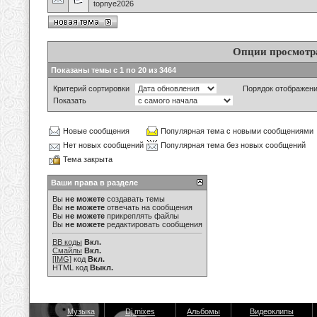
topnye2026
Опции просмотр
Показаны темы с 1 по 20 из 3464
Критерий сортировки
Порядок отображен
Показать
Новые сообщения
Популярная тема с новыми сообщениями
Нет новых сообщений
Популярная тема без новых сообщений
Тема закрыта
Ваши права в разделе
Вы
не можете
создавать темы
Вы
не можете
отвечать на сообщения
Вы
не можете
прикреплять файлы
Вы
не можете
редактировать сообщения
BB коды
Вкл.
Смайлы
Вкл.
[IMG]
код
Вкл.
HTML код
Выкл.
Музыка
Dj mixes
Альбомы
Видеоклипы