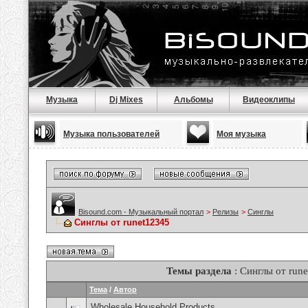
Музыка
Dj Mixes
Альбомы
Видеоклипы
Музыка пользователей
Моя музыка
Bisound.com - Музыкальный портал
>
Релизы
>
Синглы
Синглы от runet12345
Темы раздела
: Синглы от run
Тема
/
Автор
Wholesale Household Products