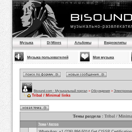
Музыка
Dj Mixes
Альбомы
Видеоклипы
Музыка пользователей
Моя музыка
Bisound.com - Музыкальный портал
>
Обсуждения
>
Электронна
Tribal / Minimal links
Темы раздела
: Tribal / Minima
Тема
/
Автор
WhatsApp: +1 (226) 894-5014​ Get CISSP Certification