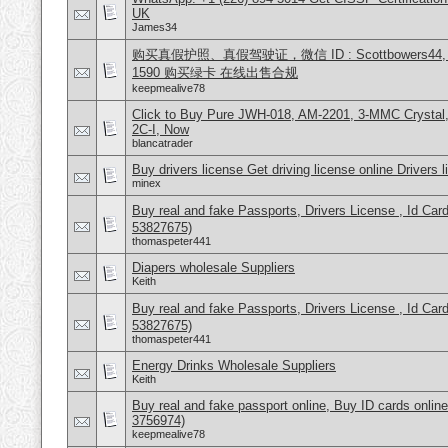
UK
James34
购买真假护照、真假驾驶证，微信 ID : Scottbowers44, What
1590 购买绿卡 在线出售合规
keepmealive78
Click to Buy Pure JWH-018, AM-2201, 3-MMC Crysta
2C-I, Now
blancatrader
Buy drivers license Get driving license online Drivers 
minex
Buy real and fake Passports, Drivers License , Id
53827675)
thomaspeter441
Diapers wholesale Suppliers
Keith
Buy real and fake Passports, Drivers License , Id
53827675)
thomaspeter441
Energy Drinks Wholesale Suppliers
Keith
Buy real and fake passport online, Buy ID cards onli
3756974)
keepmealive78