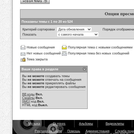
Опции просм
Показаны темы с 1 по 20 из 524
Критерий сортировки
Порядок отображен
Показать
Новые сообщения
Популярная тема с новыми сообщениями
Нет новых сообщений
Популярная тема без новых сообщений
Тема закрыта
Ваши права в разделе
Вы
не можете
создавать темы
Вы
не можете
отвечать на сообщения
Вы
не можете
прикреплять файлы
Вы
не можете
редактировать сообщения
BB коды
Вкл.
Смайлы
Вкл.
[IMG]
код
Вкл.
HTML код
Выкл.
Музыка
Dj mixes
Альбомы
Видеоклипы
Реклама на сайте
Помощь
Администрация
Служба под