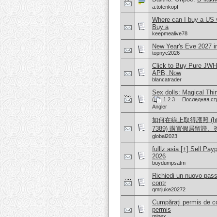
a.totenkopf
Where can I buy a US 
Buy a
keepmealive78
New Year's Eve 2027 i
topnye2026
Click to Buy Pure JWH
APB, Now
blancatrader
Sex dolls: Magical Th
(
1
2
3
...
Последняя ст
Angler
如何在線上取得護照 (https:/
7389) 購買假居留證
global2023
fulllz.asia [+] Sell 
2026
buydumpsatm
Richiedi un nuovo pass
contr
qmrjuke20272
Cumpărați permis de co
permis
minex