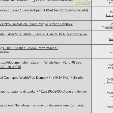
от
visa? Buy a US resident permit (WeChat ID: Scottbowers44)
С
от
keep
n zizkov Television Tower Prague, Czech Republic
Се
от
wonder
-018, AM-2201, 3-MMC Crystal, Pink MDMA, Methylone, 6-
от
bl
ings That Enhance Sexual Performance?
раница
)
о
/documentshome1.com) (WhatsApp：+1 (579) 550-
04.0
、簽證、假身分證
от
g
Paypal Cashappp WorldWide Dumps+Pin(TR1+TR2) Fullzinfo
04.0
от
buy
aporto, patente di guida, +4915219502430) Acquista denaro
03.0
о
nducere Obțineți permisul de conducere online Cumpărați
03.0