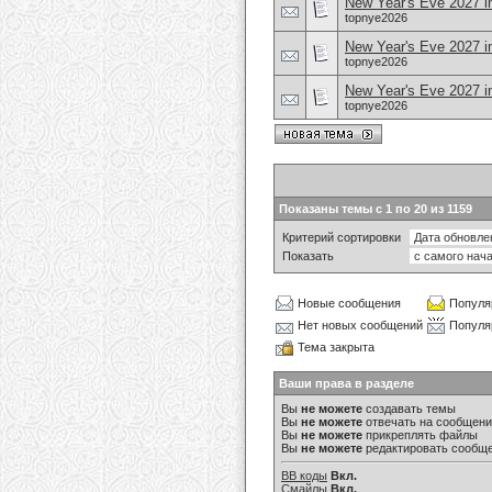
New Year's Eve 2027 i
topnye2026
New Year's Eve 2027 in
topnye2026
New Year's Eve 2027 i
topnye2026
Показаны темы с 1 по 20 из 1159
Критерий сортировки
Показать
Новые сообщения
Популя
Нет новых сообщений
Популя
Тема закрыта
Ваши права в разделе
Вы
не можете
создавать темы
Вы
не можете
отвечать на сообщен
Вы
не можете
прикреплять файлы
Вы
не можете
редактировать сообщ
BB коды
Вкл.
Смайлы
Вкл.