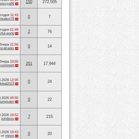
150
272,505
sexcya86
егодня
11:43
0
7
mealive78
годня
01:48
2
76
ful-world
Вчера
21:56
0
14
ancatrader
Вчера
10:55
251
17,944
т
comment
8.2026
12:05
0
24
lobal2023
8.2026
09:55
0
22
dumpsatm
8.2026
19:52
7
215
т
jsimitseo
8.2026
18:43
0
20
от
minex