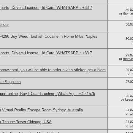
sports, Drivers License , Id Card (WHATSAPP：+33 7
30.0
от
thoma
liers
30.0
-4296 Buy Weed Hashish Cocaine in Rome Milan Naples
30.0
sports, Drivers License , Id Card (WHATSAPP：+33 7
29.0
от
thoma
now.com/, you will be able to order a visa sticker, get a biom
29.0
от
le Suppliers
27.0
port online, Buy ID cards online, (WhatsApp : +49 1575
25.0
от
keep
 Virtual Reality Escape Room Sydney, Australia
24.0
от
t
n Tribune Tower Chicago, USA
24.0
от
t