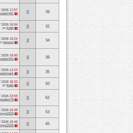
7.2026
17:57
0
39
speter441
7.2026
16:04
0
32
от
Keith
7.2026
10:24
0
34
от
penson
7.2026
16:00
0
39
speter441
7.2026
12:23
0
35
markmark
7.2026
16:33
0
50
от
Keith
7.2026
23:59
0
62
mealive78
7.2026
16:39
0
53
opnye2026
7.2026
15:49
0
45
opnye2026