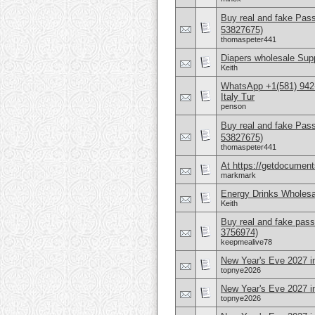
Buy real and fake Pas
53827675)
thomaspeter441
Diapers wholesale Supp
Keith
WhatsApp +1(581) 942
Italy Tur
penson
Buy real and fake Pas
53827675)
thomaspeter441
At https://getdocuments
markmark
Energy Drinks Wholesa
Keith
Buy real and fake pass
3756974)
keepmealive78
New Year's Eve 2027 in
topnye2026
New Year's Eve 2027 i
topnye2026