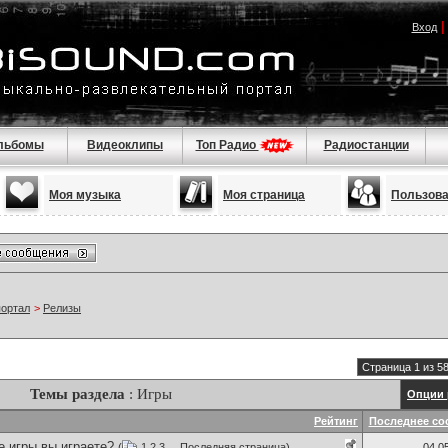
Вход
льбомы
Видеоклипы
Топ Радио
Радиостанции
Моя музыка
Моя страница
Пользов
портал
>
Релизы
Страница 1 из 5
Темы раздела
: Игры
Опции 
Рейтинг
Последнее со
е игры вы играете?
(
1
2
3
...
Последняя страница
)
04.0