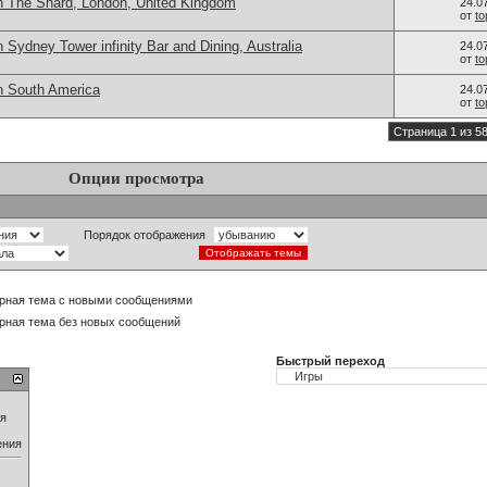
n The Shard, London, United Kingdom
24.0
от
t
 Sydney Tower infinity Bar and Dining, Australia
24.0
от
t
n South America
24.0
от
t
Страница 1 из 5
Опции просмотра
Порядок отображения
рная тема с новыми сообщениями
рная тема без новых сообщений
Быстрый переход
ия
ения