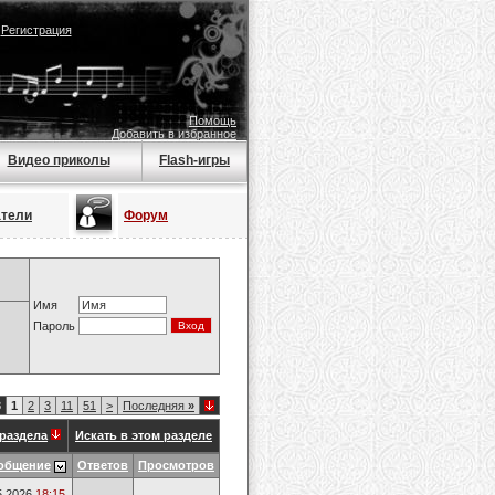
|
Регистрация
Помощь
Добавить в избранное
Видео приколы
Flash-игры
атели
Форум
Имя
Пароль
8
1
2
3
11
51
>
Последняя
»
раздела
Искать в этом разделе
общение
Ответов
Просмотров
5.2026
18:15