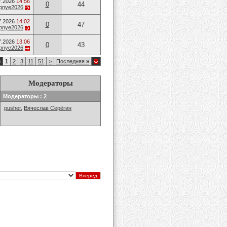
7.2026
14:56
0
44
opnye2026
7.2026
14:02
0
47
opnye2026
7.2026
13:06
0
43
opnye2026
8
1
2
3
11
51
>
Последняя
»
Модераторы
Модераторы : 2
pusher
,
Вячеслав Серёгин