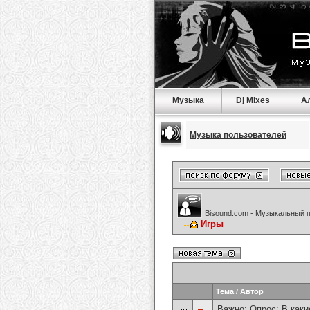
Музыка
Dj Mixes
А
Музыка пользователей
Bisound.com - Музыкальный 
Игры
Тема
/
Автор
Важно: Опрос:
В каки